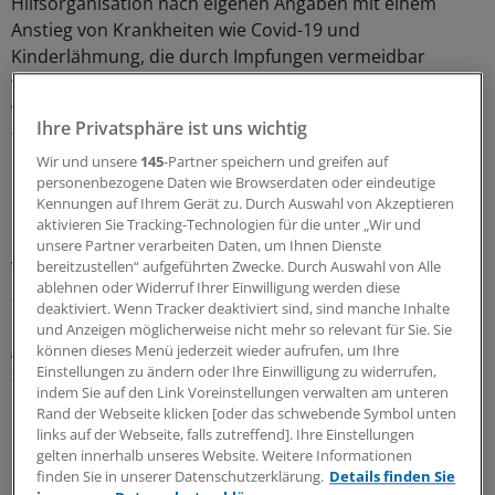
Hilfsorganisation nach eigenen Angaben mit einem
Anstieg von Krankheiten wie Covid-19 und
Kinderlähmung, die durch Impfungen vermeidbar
wären. Außerdem gebe es in der Ukraine hohe Raten
von HIV/AIDS und Tuberkulose. Durch die aktuelle Lage
Ihre Privatsphäre ist uns wichtig
fehle es den Betroffenen an lebensrettenden
Medikamenten und Kliniken, so das IRC.
Wir und unsere
145
-Partner speichern und greifen auf
personenbezogene Daten wie Browserdaten oder eindeutige
Kennungen auf Ihrem Gerät zu. Durch Auswahl von Akzeptieren
Das IRC verurteilte die Angriffe auf
aktivieren Sie Tracking-Technologien für die unter „Wir und
Gesundheitseinrichtungen als schwerwiegenden
unsere Partner verarbeiten Daten, um Ihnen Dienste
Verstoß gegen das Völkerrecht. Zudem müssten die
bereitzustellen“ aufgeführten Zwecke. Durch Auswahl von Alle
ablehnen oder Widerruf Ihrer Einwilligung werden diese
Sicherheit von Gesundheitspersonal und die
deaktiviert. Wenn Tracker deaktiviert sind, sind manche Inhalte
ungehinderte Anlieferung von Medizinprodukten
und Anzeigen möglicherweise nicht mehr so relevant für Sie. Sie
gewährleistet sein, um die Gesundheitsversorgung zu
können dieses Menü jederzeit wieder aufrufen, um Ihre
Einstellungen zu ändern oder Ihre Einwilligung zu widerrufen,
schützen.
(KNA)
indem Sie auf den Link Voreinstellungen verwalten am unteren
Rand der Webseite klicken [oder das schwebende Symbol unten
0
links auf der Webseite, falls zutreffend]. Ihre Einstellungen
gelten innerhalb unseres Website. Weitere Informationen
finden Sie in unserer Datenschutzerklärung.
Details finden Sie
Schlagworte: