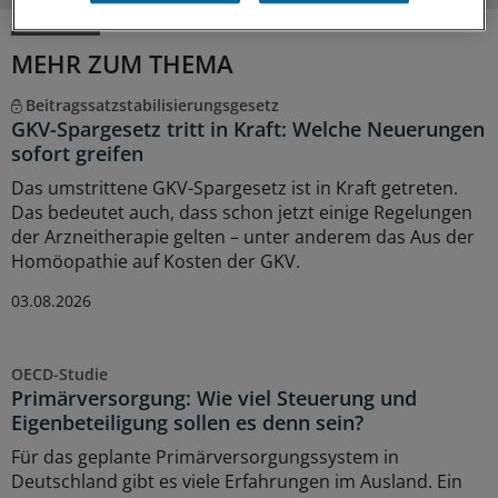
MEHR ZUM THEMA
Beitragssatzstabilisierungsgesetz
GKV-Spargesetz tritt in Kraft: Welche Neuerungen
sofort greifen
Das umstrittene GKV-Spargesetz ist in Kraft getreten.
Das bedeutet auch, dass schon jetzt einige Regelungen
der Arzneitherapie gelten – unter anderem das Aus der
Homöopathie auf Kosten der GKV.
03.08.2026
OECD-Studie
Primärversorgung: Wie viel Steuerung und
Eigenbeteiligung sollen es denn sein?
Für das geplante Primärversorgungssystem in
Deutschland gibt es viele Erfahrungen im Ausland. Ein