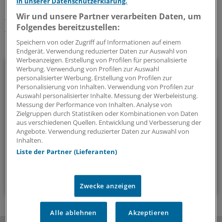
in unserer Datenschutzerklärung.
International
Schwangerschaft
Gynäkologie
Wir und unsere Partner verarbeiten Daten, um
Folgendes bereitzustellen:
Frauengesundheit
Kindergesundheit
Speichern von oder Zugriff auf Informationen auf einem
Ihr Newsletter zum Thema
Endgerät. Verwendung reduzierter Daten zur Auswahl von
Werbeanzeigen. Erstellung von Profilen für personalisierte
Politik & Debatte
Werbung. Verwendung von Profilen zur Auswahl
personalisierter Werbung. Erstellung von Profilen zur
Personalisierung von Inhalten. Verwendung von Profilen zur
Mit diesem Newsletter blicken Sie hinter das tägliche
Auswahl personalisierter Inhalte. Messung der Werbeleistung.
Geschehen in der Gesundheitspolitik. Mit Analysen,
Messung der Performance von Inhalten. Analyse von
Hintergründen und einem Blick auf Themen, die die Agenda
Zielgruppen durch Statistiken oder Kombinationen von Daten
aus verschiedenen Quellen. Entwicklung und Verbesserung der
bestimmen.
Angebote. Verwendung reduzierter Daten zur Auswahl von
Inhalten.
Liste der Partner (Lieferanten)
14-tägig, donnerstags
Zum Abonnieren bitte anmelden
Zwecke anzeigen
Alle ablehnen
Akzeptieren