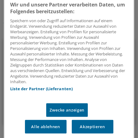
Wir und unsere Partner verarbeiten Daten, um
Schlagworte:
Folgendes bereitzustellen:
Krankenkassen
Krebs
Recht
Speichern von oder Zugriff auf Informationen auf einem
Endgerät. Verwendung reduzierter Daten zur Auswahl von
Werbeanzeigen. Erstellung von Profilen für personalisierte
Ihr Newsletter zum Thema
Werbung. Verwendung von Profilen zur Auswahl
personalisierter Werbung. Erstellung von Profilen zur
Politik & Debatte
Personalisierung von Inhalten. Verwendung von Profilen zur
Auswahl personalisierter Inhalte. Messung der Werbeleistung.
Mit diesem Newsletter blicken Sie hinter das tägliche
Messung der Performance von Inhalten. Analyse von
Zielgruppen durch Statistiken oder Kombinationen von Daten
Geschehen in der Gesundheitspolitik. Mit Analysen,
aus verschiedenen Quellen. Entwicklung und Verbesserung der
Hintergründen und einem Blick auf Themen, die die Agenda
Angebote. Verwendung reduzierter Daten zur Auswahl von
bestimmen.
Inhalten.
Liste der Partner (Lieferanten)
14-tägig, donnerstags
Zwecke anzeigen
Zum Abonnieren bitte anmelden
Alle ablehnen
Akzeptieren