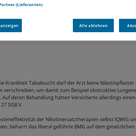
 Partner (Lieferanten)
 anzeigen
Alle ablehnen
Akz
ie Krankheit Tabaksucht darf der Arzt keine Nikotinpflaster
n verschreiben, um damit zum Beispiel obstruktive Lunge
. Auf deren Behandlung hätten Versicherte allerdings eine
 27 SGB V.
steneffektivität der Nikotinersatztherapien selbst IQWiG 
en, beharrt das liberal geführte BMG auf dem gesetzlichen