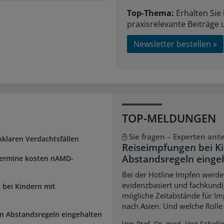
Top-Thema:
Erhalten Sie
praxisrelevante Beiträge 
Newsletter bestellen »
TOP-MELDUNGEN
Sie fragen – Experten ant
unklaren Verdachtsfällen
Reiseimpfungen bei K
Abstandsregeln einge
Termine kosten nAMD-
Bei der Hotline Impfen werde
evidenzbasiert und fachkundi
 bei Kindern mit
mögliche Zeitabstände für Im
nach Asien. Und welche Rolle s
n Abstandsregeln eingehalten
Von Prof. Dr. med. Jörg Schelli