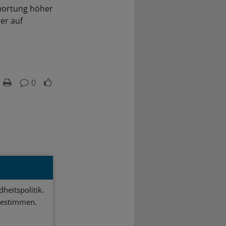
twortung höher
er auf
0
heitspolitik.
bestimmen.