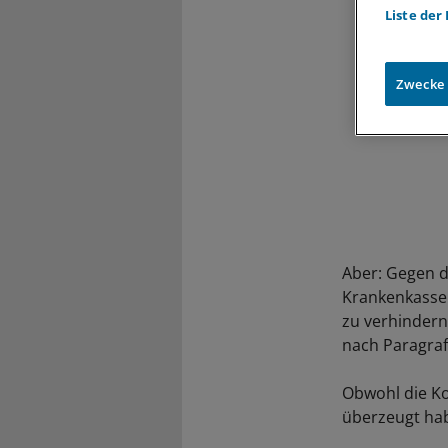
Liste der
Zwecke
Aber: Gegen d
Krankenkasse
zu verhindern
nach Paragraf
Obwohl die Ko
überzeugt hab