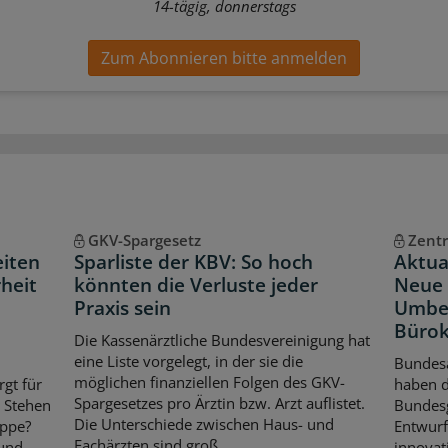
14-tägig, donnerstags
Zum Abonnieren bitte anmelden
GKV-Spargesetz
Zentr
eiten
Sparliste der KBV: So hoch
Aktua
heit
könnten die Verluste jeder
Neue 
Praxis sein
Umbe
Bürok
Die Kassenärztliche Bundesvereinigung hat
eine Liste vorgelegt, in der sie die
Bundes
möglichen finanziellen Folgen des GKV-
rgt für
haben 
Spargesetzes pro Ärztin bzw. Arzt auflistet.
. Stehen
Bundes
Die Unterschiede zwischen Haus- und
ippe?
Entwurf
Fachärzten sind groß.
 und
innovat