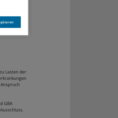
eptieren
 zu Lasten der
nerkrankungen
n Anspruch
und GBA
 Ausschluss.