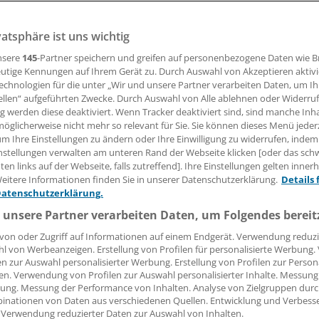
vatsphäre ist uns wichtig
nno Fricke
nsere
145
-Partner speichern und greifen auf personenbezogene Daten wie 
utige Kennungen auf Ihrem Gerät zu. Durch Auswahl von Akzeptieren aktivi
16.11.2011, 21:22 Uhr
echnologien für die unter „Wir und unsere Partner verarbeiten Daten, um I
ellen“ aufgeführten Zwecke. Durch Auswahl von Alle ablehnen oder Widerruf
ng werden diese deaktiviert. Wenn Tracker deaktiviert sind, sind manche Inh
öglicherweise nicht mehr so relevant für Sie. Sie können dieses Menü jeder
um Ihre Einstellungen zu ändern oder Ihre Einwilligung zu widerrufen, indem
t eine Krankheit. Die Kosten, die die mit dem Tabakkonsum
nstellungen verwalten am unteren Rand der Webseite klicken [oder das sc
n Krankheiten verursachen, sind hoch. 21 Milliarden Euro
en links auf der Webseite, falls zutreffend]. Ihre Einstellungen gelten inner
eitere Informationen finden Sie in unserer Datenschutzerklärung.
Details 
tler, jedes Jahr. Das sind sieben Milliarden Euro mehr, als d
Datenschutzerklärung.
 Jahr in die Staatskasse bringt.
 unsere Partner verarbeiten Daten, um Folgendes bereit
aft übernimmt diese Kosten wie selbstverständlich. So wie s
von oder Zugriff auf Informationen auf einem Endgerät. Verwendung reduzi
l von Werbeanzeigen. Erstellung von Profilen für personalisierte Werbung
 Menschen, die sich schlecht ernähren und dann mit eine
en zur Auswahl personalisierter Werbung. Erstellung von Profilen zur Person
r Arztpraxis aufkreuzen. Das ist die Logik eines auf Reparat
en. Verwendung von Profilen zur Auswahl personalisierter Inhalte. Messung
Gesundheitssystems.
ung. Messung der Performance von Inhalten. Analyse von Zielgruppen durch
inationen von Daten aus verschiedenen Quellen. Entwicklung und Verbess
 Verwendung reduzierter Daten zur Auswahl von Inhalten.