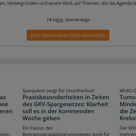
sen, Hintergründen und einem Blick auf Themen, die die Agenda 
14-tägig, donnerstags
Zum Abonnieren bitte anmelden
Sparpaket sorgt für Unsicherheit
WIdO-Q
as
Praxisbesonderheiten in Zeiten
Tumor
wie
des GKV-Spargesetzes: Klarheit
Minde
neren
soll es in der kommenden
die Z
Woche geben
Krebs
Ein Passus des
Der WId
rken.
Beitragssatzstabilisierungsgesetz sorgt für
mehrer