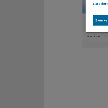
Liste der
Bei der Inte
Zwecke
für Patiente
zwischen den
zum anderen
© Aleksandrovich