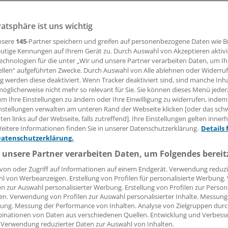
laufen der Anschubfinanzierung haben nur noch wenige K
vatsphäre ist uns wichtig
erträge geschlossen. Ihre Chancen liegen in mehr Wirtschaft
sorgung und einem Plus beim Image.
nsere
145
-Partner speichern und greifen auf personenbezogene Daten wie 
utige Kennungen auf Ihrem Gerät zu. Durch Auswahl von Akzeptieren aktivi
echnologien für die unter „Wir und unsere Partner verarbeiten Daten, um I
ellen“ aufgeführten Zwecke. Durch Auswahl von Alle ablehnen oder Widerruf
ng werden diese deaktiviert. Wenn Tracker deaktiviert sind, sind manche Inh
irk Schnack
öglicherweise nicht mehr so relevant für Sie. Sie können dieses Menü jeder
um Ihre Einstellungen zu ändern oder Ihre Einwilligung zu widerrufen, indem
10.12.2010, 05:00 Uhr
nstellungen verwalten am unteren Rand der Webseite klicken [oder das sc
en links auf der Webseite, falls zutreffend]. Ihre Einstellungen gelten inner
eitere Informationen finden Sie in unserer Datenschutzerklärung.
Details 
Datenschutzerklärung.
 unsere Partner verarbeiten Daten, um Folgendes bereit
HAMBURG.
Die Integrierte Ve
derzeit ein Schattendasein - so
von oder Zugriff auf Informationen auf einem Endgerät. Verwendung reduzi
l von Werbeanzeigen. Erstellung von Profilen für personalisierte Werbung
vieler Beobachter im Gesundh
en zur Auswahl personalisierter Werbung. Erstellung von Profilen zur Person
Tatsächlich aber steigt bei m
en. Verwendung von Profilen zur Auswahl personalisierter Inhalte. Messung
die Zahl der eingeschriebenen
ung. Messung der Performance von Inhalten. Analyse von Zielgruppen durch
inationen von Daten aus verschiedenen Quellen. Entwicklung und Verbess
teilnehmenden Ärzte. "Bei uns
 Verwendung reduzierter Daten zur Auswahl von Inhalten.