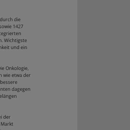
 durch die
sowie 1427
tegrierten
. Wichtigste
hkeit und ein
ie Onkologie,
 wie etwa der
v bessere
ienten dagegen
gelängen
i der
 Markt