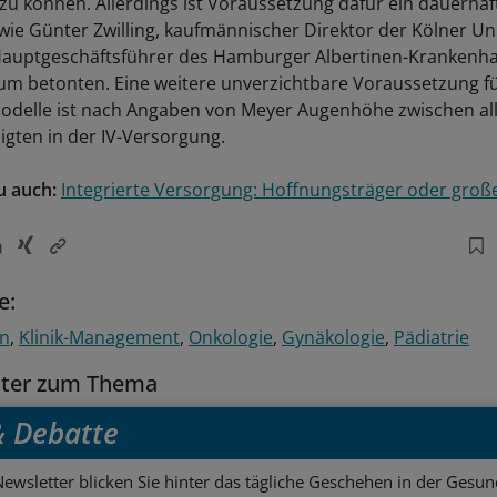
 zu können. Allerdings ist Voraussetzung dafür ein dauerhaf
ie Günter Zwilling, kaufmännischer Direktor der Kölner Uni
Hauptgeschäftsführer des Hamburger Albertinen-Krankenha
 betonten. Eine weitere unverzichtbare Voraussetzung fü
odelle ist nach Angaben von Meyer Augenhöhe zwischen al
igten in der IV-Versorgung.
u auch:
Integrierte Versorgung: Hoffnungsträger oder große 
e:
en
Klinik-Management
Onkologie
Gynäkologie
Pädiatrie
tter zum Thema
 & Debatte
ewsletter blicken Sie hinter das tägliche Geschehen in der Gesund