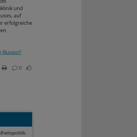
tes
klinik und
uses, auf
r erfolgreiche
len
Illusion?
0
heitspolitik.