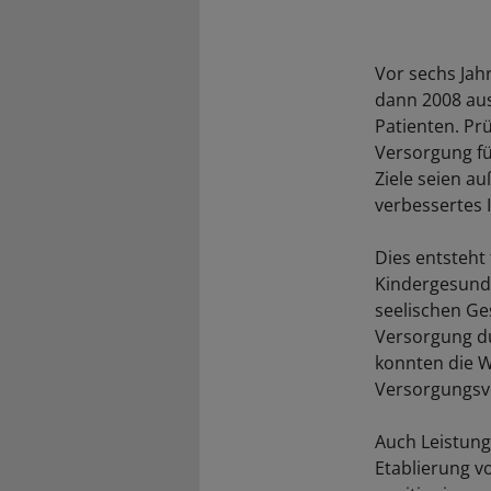
Vor sechs Jah
dann 2008 aus
Patienten. Pr
Versorgung fü
Ziele seien a
verbessertes 
Dies entsteht
Kindergesund
seelischen Ges
Versorgung du
konnten die W
Versorgungsve
Auch Leistung
Etablierung v