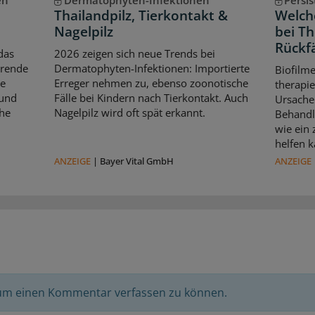
Thailandpilz, Tierkontakt &
Welche
Nagelpilz
bei T
Rückfä
das
2026 zeigen sich neue Trends bei
erende
Dermatophyten-Infektionen: Importierte
Biofilm
le
Erreger nehmen zu, ebenso zoonotische
therapie
 und
Fälle bei Kindern nach Tierkontakt. Auch
Ursache 
che
Nagelpilz wird oft spät erkannt.
Behandl
wie ein
helfen k
ANZEIGE
|
Bayer Vital GmbH
ANZEIGE
 um einen Kommentar verfassen zu können.