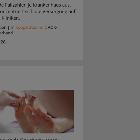
de Fallzahlen je Krankenhaus aus.
onzentriert sich die Versorgung auf
 Kliniken.
tion
|
In Kooperation mit:
AOK-
erband
026
stierende Onychomykosen