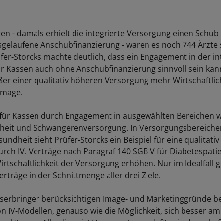
ren - damals erhielt die integrierte Versorgung einen Schub
gelaufene Anschubfinanzierung - waren es noch 744 Ärzte 
üfer-Storcks machte deutlich, dass ein Engagement in der in
r Kassen auch ohne Anschubfinanzierung sinnvoll sein kann
ußer einer qualitativ höheren Versorgung mehr Wirtschaftlic
Image.
 für Kassen durch Engagement in ausgewählten Bereichen w
heit und Schwangerenversorgung. In Versorgungsbereichen
undheit sieht Prüfer-Storcks ein Beispiel für eine qualitati
rch IV. Verträge nach Paragraf 140 SGB V für Diabetespat
irtschaftlichkeit der Versorgung erhöhen. Nur im Idealfall 
rträge in der Schnittmenge aller drei Ziele.
serbringer berücksichtigen Image- und Marketinggründe be
on IV-Modellen, genauso wie die Möglichkeit, sich besser am