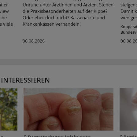
tler
Unruhe unter Ärztinnen und Ärzten. Stehen
steigen
rview
die Praxisbesonderheiten auf der Kippe?
Damit k
habe
Oder eher doch nicht? Kassenärzte und
weniger
s viele
Krankenkassen verhandeln.
Koopera
Bundesv
06.08.2026
06.08.2
 INTERESSIEREN
en
Dermatophyten-Infektionen
Persi