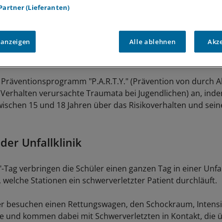
 Partner (Lieferanten)
 anzeigen
Alle ablehnen
Akz
s Präventionsprogramm "P.A.R.T.Y." (Prävention von durch A
 Verhalten verursachte Traumata bei Jugendlichen) an, ind
wischen 15 und 18 Jahren über das Risikoverhalten und sein
 der Unfallklinik
"-Tag verbringen die Schüler einen ganzen Tag in einer Unfal
 welche Stationen ein schwerverletzter Patient durchläuft.
r besuchen einen Rettungswagen, den Schockraum, Intensi
e und kommen dabei mit Schwerverletzten in Kontakt, die ü