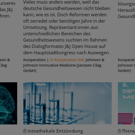
Vieles muss anders werden, weil das
unseres
lösungso
deutsche Gesundheitswesen nicht bleiben
as J&J
Herausf
kann, wie es ist. Doch Reformen werden
hren.
Gesundh
oft zerredet oder benötigen Jahre in der
Umsetzung. Repräsentant:innen aus
unterschiedlichen Bereichen des
Gesundheitswesens suchten im Rahmen
des Dialogformates J&J Open House auf
dem Hauptstadtkongress nach Auswegen.
son &
Kooperation
|
In Kooperation mit:
Johnson &
Kooperat
ilag
Johnson Innovative Medicine (Janssen-Cilag
Johnson I
GmbH)
GmbH)
Intrathekale Entzündung
Thera