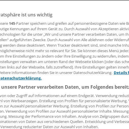
vatsphäre ist uns wichtig
22.10.2014, 11:00 Uhr
nsere
145
-Partner speichern und greifen auf personenbezogene Daten wie 
utige Kennungen auf Ihrem Gerät zu. Durch Auswahl von Akzeptieren aktivi
echnologien für die unter „Wir und unsere Partner verarbeiten Daten, um I
ellen“ aufgeführten Zwecke. Durch Auswahl von Alle ablehnen oder Widerruf
dem Statistischen Bundesamt verunglückten 2013 mehr als 
ng werden diese deaktiviert. Wenn Tracker deaktiviert sind, sind manche Inh
auen zwischen 18 und 24 bei Verkehrsunfällen, teilen die
V
öglicherweise nicht mehr so relevant für Sie. Sie können dieses Menü jeder
um Ihre Einstellungen zu ändern oder Ihre Einwilligung zu widerrufen, indem
 Kongresses für Orthopädie und Unfallchirurgie (DKOU) im
nstellungen verwalten am unteren Rand der Webseite klicken [oder das sc
en links auf der Webseite, falls zutreffend]. Ihre Einstellungen gelten inner
eitere Informationen finden Sie in unserer Datenschutzerklärung.
Details 
s wichtig, schon bei Schülern das Bewusstsein für Gefahren
Datenschutzerklärung.
r zu schärfen.
 unsere Partner verarbeiten Daten, um Folgendes bereit
von oder Zugriff auf Informationen auf einem Endgerät. Verwendung reduzi
l von Werbeanzeigen. Erstellung von Profilen für personalisierte Werbung
en zur Auswahl personalisierter Werbung. Erstellung von Profilen zur Person
en. Verwendung von Profilen zur Auswahl personalisierter Inhalte. Messung
ung. Messung der Performance von Inhalten. Analyse von Zielgruppen durch
inationen von Daten aus verschiedenen Quellen. Entwicklung und Verbess
 Verwendung reduzierter Daten zur Auswahl von Inhalten.