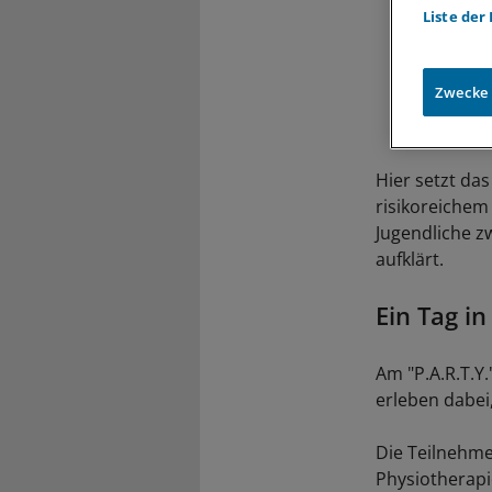
Liste der
Zwecke
Hier setzt da
risikoreichem
Jugendliche z
aufklärt.
Ein Tag in
Am "P.A.R.T.Y.
erleben dabei,
Die Teilnehme
Physiotherapi