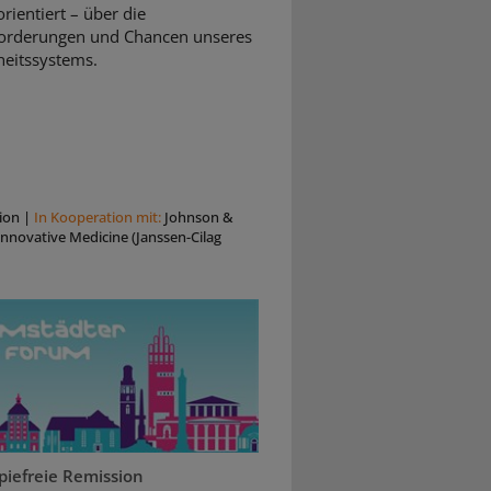
rientiert – über die
orderungen und Chancen unseres
eitssystems.
ion
|
In Kooperation mit:
Johnson &
nnovative Medicine (Janssen-Cilag
piefreie Remission