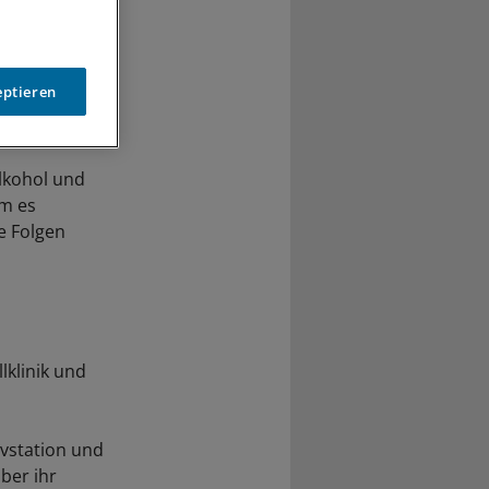
eptieren
lkohol und
em es
e Folgen
lklinik und
vstation und
ber ihr