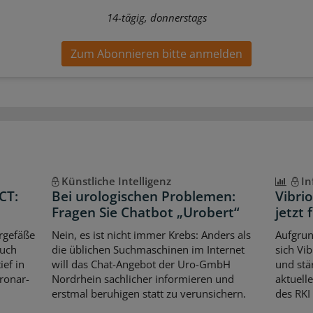
14-tägig, donnerstags
Zum Abonnieren bitte anmelden
Künstliche Intelligenz
In
CT:
Bei urologischen Problemen:
Vibri
Fragen Sie Chatbot „Urobert“
jetzt 
rgefäße
Nein, es ist nicht immer Krebs: Anders als
Aufgrun
auch
die üblichen Suchmaschinen im Internet
sich Vi
ef in
will das Chat-Angebot der Uro-GmbH
und stär
oronar-
Nordrhein sachlicher informieren und
aktuell
erstmal beruhigen statt zu verunsichern.
des RKI