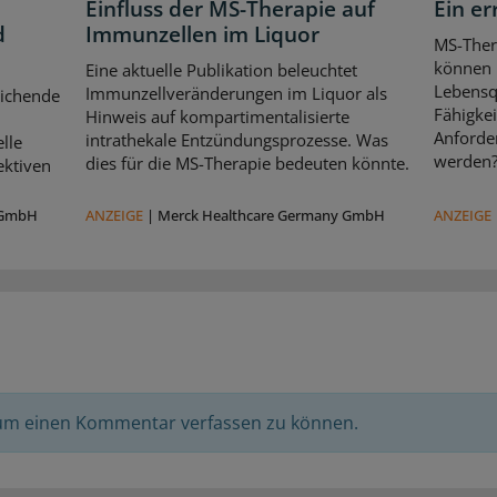
Einfluss der MS-Therapie auf
Ein er
d
Immunzellen im Liquor
MS-Ther
können l
Eine aktuelle Publikation beleuchtet
Lebensqu
Immunzellveränderungen im Liquor als
eichende
Fähigkei
Hinweis auf kompartimentalisierte
d
Anforde
intrathekale Entzündungsprozesse. Was
lle
werden
dies für die MS-Therapie bedeuten könnte.
ektiven
 GmbH
ANZEIGE
|
Merck Healthcare Germany GmbH
ANZEIGE
 um einen Kommentar verfassen zu können.