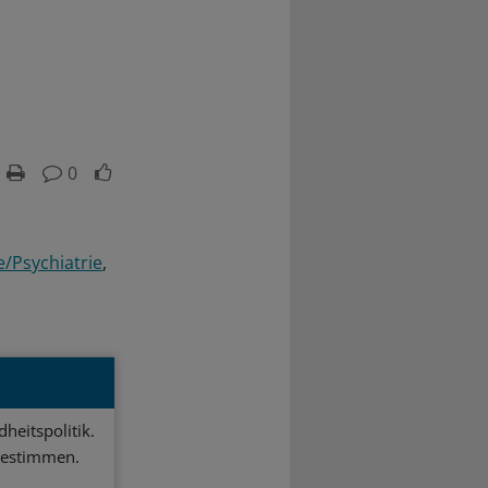
0
/Psychiatrie
heitspolitik.
bestimmen.