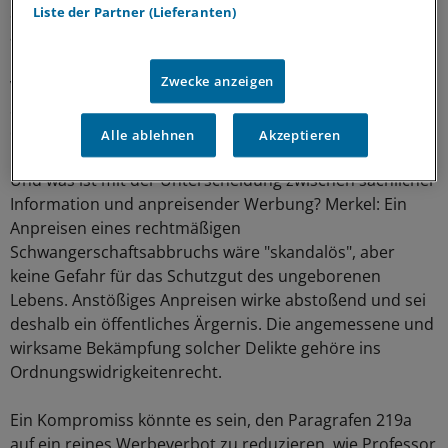
Sicherstellung eines ausreichenden Angebots
Liste der Partner (Lieferanten)
ambulanter und stationärer Einrichtungen verpflichtet.
Deshalb sei es "nicht hinnehmbar, Ärzten, die sich
Zwecke anzeigen
vollständig gesetzeskonform an einer Erfüllung dieser
Staatsaufgabe beteiligen, bei Strafe zu verbieten, auf
diesen Umstand sachlich und öffentlich hinzuweisen.
Alle ablehnen
Akzeptieren
Und was ist mit der Unterscheidung zwischen sachlicher
Information und anpreisender Werbung? Merkel: Ein
Anpreisen eines rechtmäßigen
Schwangerschaftsabbruchs wäre "skandalös", aber
keine Gefahr für das Schutzgut des ungeborenen
Lebens. Anstößiges Anpreisen wirke abstoßend und sei
deshalb ein öffentliches Ärgernis. Die angemessene und
wirksame Bekämpfung solcher Delikte gehöre ins
Ordnungswidrigkeitenrecht.
Ein Kompromiss könnte es sein, den Paragrafen 219a
auf ein reines Werbeverbot zu reduzieren, wie Professor