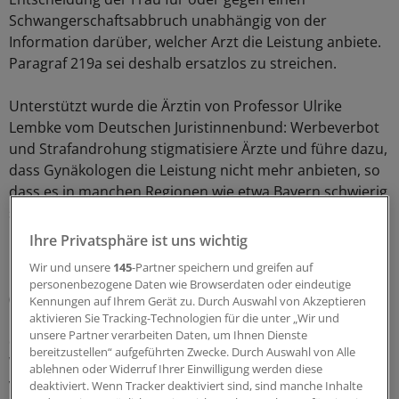
Schwangerschaftsabbruch unabhängig von der
Information darüber, welcher Arzt die Leistung anbiete.
Paragraf 219a sei deshalb ersatzlos zu streichen.
Unterstützt wurde die Ärztin von Professor Ulrike
Lembke vom Deutschen Juristinnenbund: Werbeverbot
und Strafandrohung stigmatisiere Ärzte und führe dazu,
dass Gynäkologen die Leistung nicht mehr anbieten, so
dass es in manchen Regionen wie etwa Bayern schwierig
sei, einen Mediziner zu finden.
Ihre Privatsphäre ist uns wichtig
Besonders hart fiel das Urteil des Strafrechtlers und
Wir und unsere
145
-Partner speichern und greifen auf
Rechtsphilosophen Professor Reinhard Merkel
personenbezogene Daten wie Browserdaten oder eindeutige
(Universität Hamburg) aus: Paragraf 219a bedrohe
Kennungen auf Ihrem Gerät zu. Durch Auswahl von Akzeptieren
aktivieren Sie Tracking-Technologien für die unter „Wir und
Hinweise auf die Möglichkeit erlaubten Handelns und sei
unsere Partner verarbeiten Daten, um Ihnen Dienste
deshalb "normativ inkonsistent". Schon ein solcher
bereitzustellen“ aufgeführten Zwecke. Durch Auswahl von Alle
Wertungswiderspruch sei mit der Verfassung nicht
ablehnen oder Widerruf Ihrer Einwilligung werden diese
vereinbar. Er verletze das Grundrecht auf Berufsfreiheit,
deaktiviert. Wenn Tracker deaktiviert sind, sind manche Inhalte