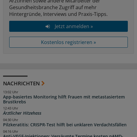
Ärztinnen sowie andere Mitarbeiter der
Gesundheitsbranche Zugriff auf mehr
Hintergründe, Interviews und Praxis-Tipps.
Jetzt anmelden »
Kostenlos registrieren »
NACHRICHTEN
13:02 Uhr
App-basiertes Monitoring hilft Frauen mit metastasiertem
Brustkrebs
12:43 Uhr
Ärztlicher Hitzehass
04:30 Uhr
Pilzkeratitis: CRISPR-Test hilft bei unklaren Verdachtsfällen
04:16 Uhr
Anti-VEGF-Injektionen: Versäumte Termine kosten nAMD-