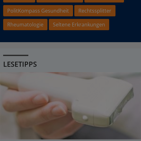
PolitKompass Gesundheit
Rechtssplitter
Rheumatologie
Seltene Erkrankungen
LESETIPPS