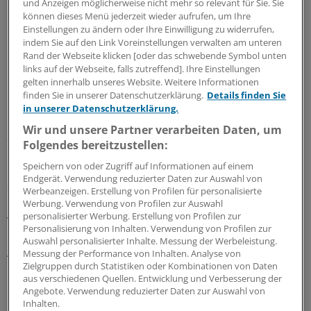
und Anzeigen möglicherweise nicht mehr so relevant für Sie. Sie
das den Ärzten erlaube, über berufsspezifisches
können dieses Menü jederzeit wieder aufrufen, um Ihre
Handeln sachlich zu informieren, aber auch die
Einstellungen zu ändern oder Ihre Einwilligung zu widerrufen,
Informationsfreiheit der Schwangeren.
indem Sie auf den Link Voreinstellungen verwalten am unteren
Rand der Webseite klicken [oder das schwebende Symbol unten
links auf der Webseite, falls zutreffend]. Ihre Einstellungen
Benachteiligung von Frauen
gelten innerhalb unseres Website. Weitere Informationen
finden Sie in unserer Datenschutzerklärung.
Details finden Sie
Eine weitere Erwägung Merkels, der auch Mitglied des
in unserer Datenschutzerklärung.
Deutschen Ethikrats ist: Gerechtfertigt sei ein
Wir und unsere Partner verarbeiten Daten, um
Schwangerschaftsabbruch dann, wenn er auf einer
Folgendes bereitzustellen:
Notlage – Gefahr für Leben und Gesundheit der
Speichern von oder Zugriff auf Informationen auf einem
Schwangeren – oder auf einer Sexualstraftat beruhe. Es
Endgerät. Verwendung reduzierter Daten zur Auswahl von
sei aber "ersichtlich unangemessen und
Werbeanzeigen. Erstellung von Profilen für personalisierte
unverhältnismäßig, den rechtmäßigen Ausweg aus einer
Werbung. Verwendung von Profilen zur Auswahl
personalisierter Werbung. Erstellung von Profilen zur
vom Gesetz als unzumutbar anerkannten Notlage zu
Personalisierung von Inhalten. Verwendung von Profilen zur
erschweren, indem sachliche Information über diesen
Auswahl personalisierter Inhalte. Messung der Werbeleistung.
Ausweg mit Strafe bedroht werde.
Messung der Performance von Inhalten. Analyse von
Zielgruppen durch Statistiken oder Kombinationen von Daten
aus verschiedenen Quellen. Entwicklung und Verbesserung der
Überdies habe das Bundesverfassungsgericht in seiner
Angebote. Verwendung reduzierter Daten zur Auswahl von
Grundsatzentscheidung über Paragraf 218 den Staat zur
Inhalten.