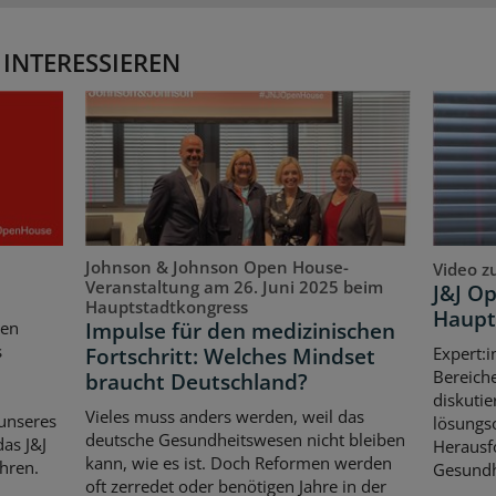
 INTERESSIEREN
Johnson & Johnson Open House-
Video z
Veranstaltung am 26. Juni 2025 beim
J&J O
Hauptstadtkongress
Haupt
Impulse für den medizinischen
ten
s
Fortschritt: Welches Mindset
Expert:i
Bereich
braucht Deutschland?
diskutie
Vieles muss anders werden, weil das
unseres
lösungso
deutsche Gesundheitswesen nicht bleiben
as J&J
Herausf
kann, wie es ist. Doch Reformen werden
hren.
Gesundh
oft zerredet oder benötigen Jahre in der