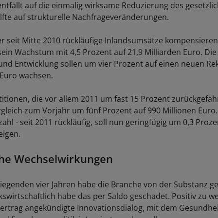
entfällt auf die einmalig wirksame Reduzierung des gesetzli
lfte auf strukturelle Nachfrageveränderungen.
er seit Mitte 2010 rückläufige Inlandsumsätze kompensiere
sein Wachstum mit 4,5 Prozent auf 21,9 Milliarden Euro. Die
und Entwicklung sollen um vier Prozent auf einen neuen R
n Euro wachsen.
titionen, die vor allem 2011 um fast 15 Prozent zurückgefa
rgleich zum Vorjahr um fünf Prozent auf 990 Millionen Euro.
ahl - seit 2011 rückläufig, soll nun geringfügig um 0,3 Proze
eigen.
che Wechselwirkungen
iegenden vier Jahren habe die Branche von der Substanz gele
swirtschaftlich habe das per Saldo geschadet. Positiv zu we
vertrag angekündigte Innovationsdialog, mit dem Gesundhei