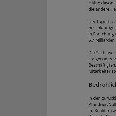
Hälfte davon 
die andere Hä
Der Export, d
beschleunigt 
in Forschung 
5,7 Milliarde
Die Sachinves
steigen im Ve
Beschäftigtenz
Mitarbeiter st
Bedrohli
In den zurückl
Pfundner. Volk
im Koalitions