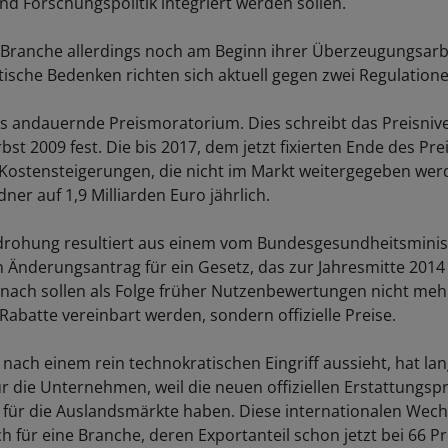
nd Forschungspolitik integriert werden sollen.
e Branche allerdings noch am Beginn ihrer Überzeugungsarb
ische Bedenken richten sich aktuell gegen zwei Regulatione
das andauernde Preismoratorium. Dies schreibt das Preisni
st 2009 fest. Die bis 2017, dem jetzt fixierten Ende des Pre
Kostensteigerungen, die nicht im Markt weitergegeben we
dner auf 1,9 Milliarden Euro jährlich.
edrohung resultiert aus einem vom Bundesgesundheitsmini
 Änderungsantrag für ein Gesetz, das zur Jahresmitte 2014 
Danach sollen als Folge früher Nutzenbewertungen nicht meh
 Rabatte vereinbart werden, sondern offizielle Preise.
ach einem rein technokratischen Eingriff aussieht, hat lang
ür die Unternehmen, weil die neuen offiziellen Erstattungsp
 für die Auslandsmärkte haben. Diese internationalen Wec
h für eine Branche, deren Exportanteil schon jetzt bei 66 Pr