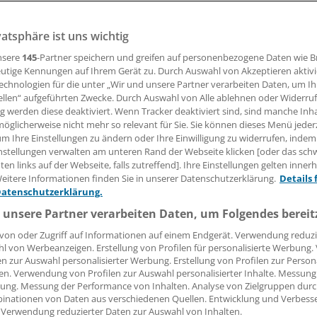
vatsphäre ist uns wichtig
ng kommunaler Arbeitgeber kritisiert, die Klinikärztegewer
informationen in den laufenden Tarifverhandlungen – insb
nsere
145
-Partner speichern und greifen auf personenbezogene Daten wie 
dienste betreffend.
utige Kennungen auf Ihrem Gerät zu. Durch Auswahl von Akzeptieren aktivi
echnologien für die unter „Wir und unsere Partner verarbeiten Daten, um I
ellen“ aufgeführten Zwecke. Durch Auswahl von Alle ablehnen oder Widerruf
ng werden diese deaktiviert. Wenn Tracker deaktiviert sind, sind manche Inh
01.04.2022, 16:30 Uhr
öglicherweise nicht mehr so relevant für Sie. Sie können dieses Menü jeder
um Ihre Einstellungen zu ändern oder Ihre Einwilligung zu widerrufen, indem
nstellungen verwalten am unteren Rand der Webseite klicken [oder das sc
en links auf der Webseite, falls zutreffend]. Ihre Einstellungen gelten inner
eitere Informationen finden Sie in unserer Datenschutzerklärung.
Details 
Datenschutzerklärung.
 unsere Partner verarbeiten Daten, um Folgendes bereit
von oder Zugriff auf Informationen auf einem Endgerät. Verwendung reduzi
l von Werbeanzeigen. Erstellung von Profilen für personalisierte Werbung
en zur Auswahl personalisierter Werbung. Erstellung von Profilen zur Person
en. Verwendung von Profilen zur Auswahl personalisierter Inhalte. Messung
ung. Messung der Performance von Inhalten. Analyse von Zielgruppen durch
inationen von Daten aus verschiedenen Quellen. Entwicklung und Verbess
 Verwendung reduzierter Daten zur Auswahl von Inhalten.