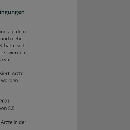
dingungen
land auf dem
n und mehr
, hatte sich
etzt würden
a vor.
iert, Ärzte
t worden
 2021
von 5,5
Ärzte in der