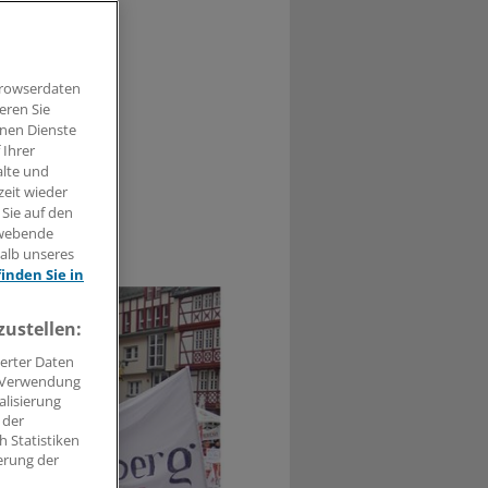
kschaft
esondere die
Browserdaten
eren Sie
hnen Dienste
 Ihrer
alte und
zeit wieder
 Sie auf den
hwebende
0
halb unseres
finden Sie in
zustellen:
erter Daten
. Verwendung
alisierung
 der
 Statistiken
erung der