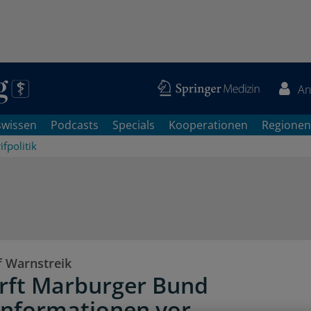
An
swissen
Podcasts
Specials
Kooperationen
Regionen
ifpolitik
f Warnstreik
rft Marburger Bund
informationen vor