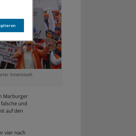
eptieren
rter Innenstadt.
em Marburger
e falsche und
it auf den
r vier nach