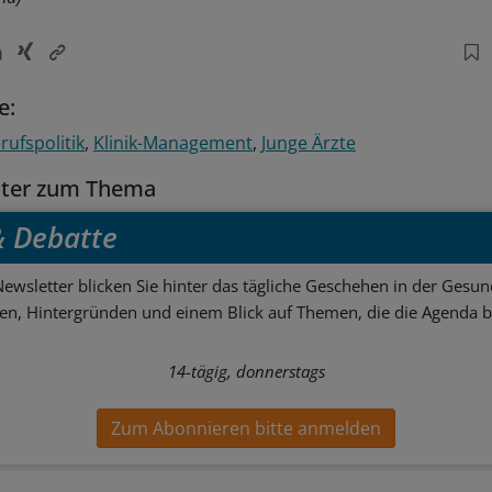
e:
rufspolitik
Klinik-Management
Junge Ärzte
tter zum Thema
 & Debatte
ewsletter blicken Sie hinter das tägliche Geschehen in der Gesund
sen, Hintergründen und einem Blick auf Themen, die die Agenda 
14-tägig, donnerstags
Zum Abonnieren bitte anmelden