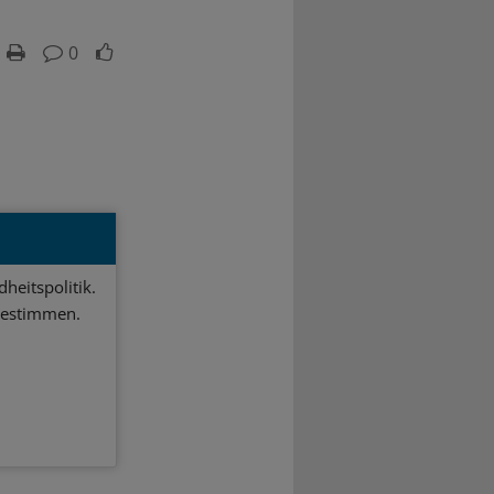
0
heitspolitik.
bestimmen.