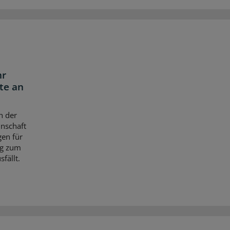
hr
te an
n der
nschaft
gen für
ng zum
fällt.