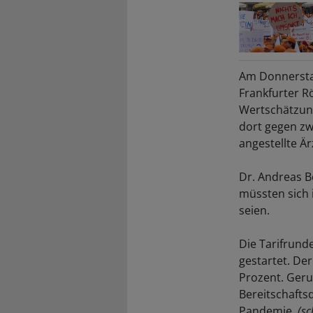
Am Donnerstag
Frankfurter 
Wertschätzung
dort gegen zw
angestellte Är
Dr. Andreas Bo
müssten sich 
seien.
Die Tarifrund
gestartet. De
Prozent. Geru
Bereitschafts
Pandemie.
(sc