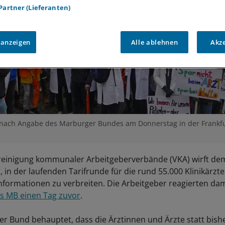
 Partner (Lieferanten)
 anzeigen
Alle ablehnen
Akz
 nach Angabe des Marburger Bundes am Donnerstag in der Frankfu
reinigung kommunaler Arbeitgeberverbände (VKA) wirft d
 in der laufenden Tarifrunde für die rund 55.000 Klinikärzt
nformationen zu verbreiten. Die Arbeitgeber reagierten dam
s MB einen Tag zuvor
.
r Bund behauptet, dass die Ärztinnen und Ärzte statt bishe