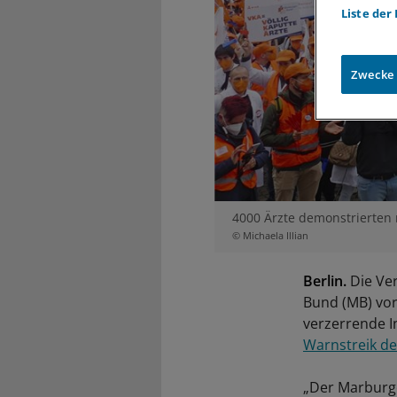
Liste der
Zwecke
4000 Ärzte demonstrierten
© Michaela Illian
Berlin.
Die Ve
Bund (MB) vor,
verzerrende I
Warnstreik de
„Der Marburge