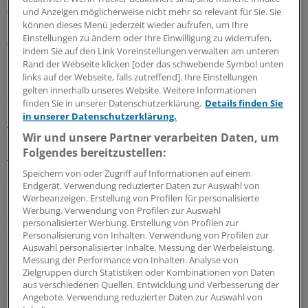
(resistenzbrechende Profile), Medikamente für die
und Anzeigen möglicherweise nicht mehr so relevant für Sie. Sie
können dieses Menü jederzeit wieder aufrufen, um Ihre
Behandlung bestimmter Indikationen
Einstellungen zu ändern oder Ihre Einwilligung zu widerrufen,
(krankheitsbekämpfende) und solche gegen besondere
indem Sie auf den Link Voreinstellungen verwalten am unteren
Erreger (pathogenbekämpfende).
Rand der Webseite klicken [oder das schwebende Symbol unten
links auf der Webseite, falls zutreffend]. Ihre Einstellungen
2. Global Research Fund
gelten innerhalb unseres Website. Weitere Informationen
finden Sie in unserer Datenschutzerklärung.
Details finden Sie
in unserer Datenschutzerklärung.
Als zweite Aktion soll die GUARD ein Budget von jährlich
Wir und unsere Partner verarbeiten Daten, um
200 Millionen US-Dollar verwalten, mit dem die globale
Folgendes bereitzustellen:
Antibiotika-Grundlagenforschung angekurbelt werden
soll. Die Beratungsgruppe schlägt vor, rund 25 Millionen
Speichern von oder Zugriff auf Informationen auf einem
Endgerät. Verwendung reduzierter Daten zur Auswahl von
US-Dollar einzusetzen, um 250 neue Forschungsstellen
Werbeanzeigen. Erstellung von Profilen für personalisierte
in der Grundlagenforschung zu schaffen. Die restlichen
Werbung. Verwendung von Profilen zur Auswahl
etwa 175 Millionen US-Dollar könnte man nutzen, um je
personalisierter Werbung. Erstellung von Profilen zur
Personalisierung von Inhalten. Verwendung von Profilen zur
zur Hälfte Projekte in der Grundlagenforschung und
Auswahl personalisierter Inhalte. Messung der Werbeleistung.
solche in der vorklinischen Phase zu fördern.
Messung der Performance von Inhalten. Analyse von
Zielgruppen durch Statistiken oder Kombinationen von Daten
aus verschiedenen Quellen. Entwicklung und Verbesserung der
3. Global Development Fund
Angebote. Verwendung reduzierter Daten zur Auswahl von