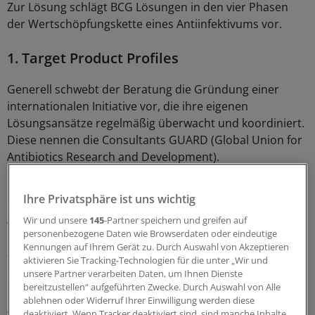
Zur Lösung schlägt BCG Lösungen in den vier Phasen
der Wertschöpfungskette eines Antiinfektivums vor.
1. Target Product Profiles
Generell schwebt der Beratung die Gründung einer
internationalen Initiative vor, die ihre eigenen
Lösungsansätze regelmäßig überwacht und koordiniert.
Diese nennen die Consultants GUARD (Global Union for
Antibiotics Research and Development).
Eine Maßnahme der GUARD wäre die Erstellung
Ihre Privatsphäre ist uns wichtig
sogenannter Target Product Profiles. Diese definieren,
Wir und unsere
145
-Partner speichern und greifen auf
welche Schwerpunkte Antibiotikaforscher setzen
personenbezogene Daten wie Browserdaten oder eindeutige
müssen, um die am dringendsten benötigten Mittel zu
Kennungen auf Ihrem Gerät zu. Durch Auswahl von Akzeptieren
forcieren. BCG ist der Meinung, dies würde das Problem
aktivieren Sie Tracking-Technologien für die unter „Wir und
des weltweit unkoordinierten Forschens lösen. Die
unsere Partner verarbeiten Daten, um Ihnen Dienste
bereitzustellen“ aufgeführten Zwecke. Durch Auswahl von Alle
Beratung differenziert dabei zwischen Leitlinien für
ablehnen oder Widerruf Ihrer Einwilligung werden diese
Arzneien gegen multiresistente Keime
deaktiviert. Wenn Tracker deaktiviert sind, sind manche Inhalte