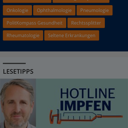
Onkologie
Ophthalmologie
Pneumologie
PolitKompass Gesundheit
Rechtssplitter
Rheumatologie
Seltene Erkrankungen
LESETIPPS