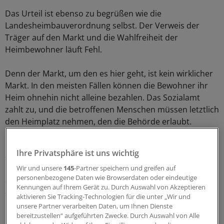
Das Urteil ist ebenso zu begrüßen wie die
Landesheimbauverordnung selbst. Der Verweis der
Träger auf den Markt und die Wahlfreiheit der
Heimbewohner läuft Fehl.
Denn der Markt, um den es hier geht, ist kein wirklicher
Markt. In den meisten Fällen können die Bewohner ihr
Heim ohnehin nicht alleine bezahlen. Das Sozialamt
zahlt zu, und die betroffenen Menschen müssen letztlich
den Heimplatz nehmen, den die Behörde erlaubt.
Für das Gros der Fälle setzt sich der Staat hier also
Ihre Privatsphäre ist uns wichtig
selbst seine Regeln. Das entspricht der auch von dem
Wir und unsere
145
-Partner speichern und greifen auf
Mannheimer Urteil getragenen richtigen Vorstellung,
personenbezogene Daten wie Browserdaten oder eindeutige
dass ein würdiges Leben im Alter nicht nur Privatsache,
Kennungen auf Ihrem Gerät zu. Durch Auswahl von Akzeptieren
sondern auch eine gesellschaftliche Aufgabe ist - nicht
aktivieren Sie Tracking-Technologien für die unter „Wir und
nur in Baden-Württemberg.
unsere Partner verarbeiten Daten, um Ihnen Dienste
bereitzustellen“ aufgeführten Zwecke. Durch Auswahl von Alle