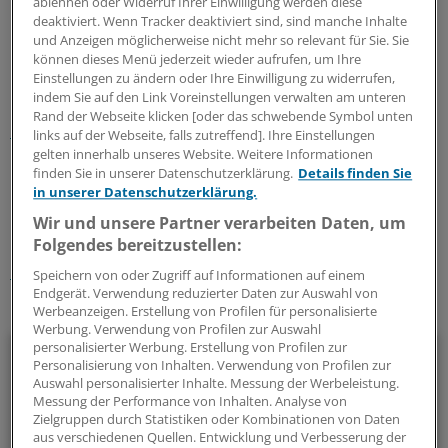
ablehnen oder Widerruf Ihrer Einwilligung werden diese
Die Kommunen allerdings werden solche Vorgaben auf
deaktiviert. Wenn Tracker deaktiviert sind, sind manche Inhalte
Dauer viel Geld kosten. Sie haben recht, wenn sie dafür
und Anzeigen möglicherweise nicht mehr so relevant für Sie. Sie
beim Land die Hand aufhalten.
können dieses Menü jederzeit wieder aufrufen, um Ihre
Einstellungen zu ändern oder Ihre Einwilligung zu widerrufen,
indem Sie auf den Link Voreinstellungen verwalten am unteren
Lesen Sie dazu auch:
Länder dürfen Ansprüche an
Rand der Webseite klicken [oder das schwebende Symbol unten
Pflegeheime hochschrauben
links auf der Webseite, falls zutreffend]. Ihre Einstellungen
gelten innerhalb unseres Website. Weitere Informationen
finden Sie in unserer Datenschutzerklärung.
Details finden Sie
0
in unserer Datenschutzerklärung.
Wir und unsere Partner verarbeiten Daten, um
Schlagworte:
Folgendes bereitzustellen:
Pflege
Recht
Speichern von oder Zugriff auf Informationen auf einem
Endgerät. Verwendung reduzierter Daten zur Auswahl von
Ihr Newsletter zum Thema
Werbeanzeigen. Erstellung von Profilen für personalisierte
Werbung. Verwendung von Profilen zur Auswahl
personalisierter Werbung. Erstellung von Profilen zur
Politik & Debatte
Personalisierung von Inhalten. Verwendung von Profilen zur
Auswahl personalisierter Inhalte. Messung der Werbeleistung.
Mit diesem Newsletter blicken Sie hinter das tägliche
Messung der Performance von Inhalten. Analyse von
Zielgruppen durch Statistiken oder Kombinationen von Daten
Geschehen in der Gesundheitspolitik. Mit Analysen,
aus verschiedenen Quellen. Entwicklung und Verbesserung der
Hintergründen und einem Blick auf Themen, die die Agenda