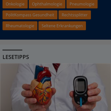
Onkologie
Ophthalmologie
Pneumologie
PolitKompass Gesundheit
Rechtssplitter
Rheumatologie
Seltene Erkrankungen
LESETIPPS