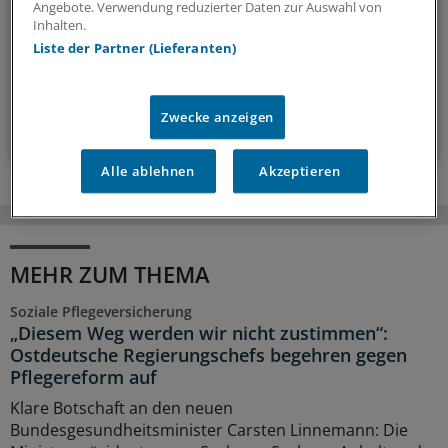
Angebote. Verwendung reduzierter Daten zur Auswahl von
bestimmen.
Inhalten.
Liste der Partner (Lieferanten)
14-tägig, donnerstags
Zwecke anzeigen
Zum Abonnieren bitte anmelden
Alle ablehnen
Akzeptieren
MEHR ZUM THEMA
Soziale Pflegeversicherung
„Diesem Weg werden wir nicht zustimmen“:
Ostdeutsche Regierungschefs begehren gegen
Pflegereform auf
Klare Botschaft an den neuen
Bundesgesundheitsminister Carsten Linnemann: Die