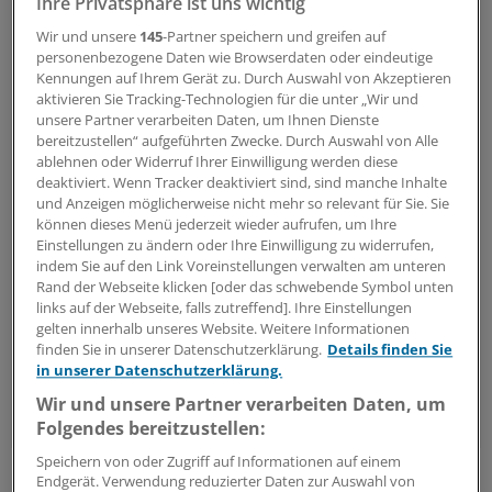
Anleger einzelne innovative Unternehmen
Ihre Privatsphäre ist uns wichtig
herauspicken, denn der breite Markt könnte eine
Wir und unsere
145
-Partner speichern und greifen auf
Verschnaufpause einlegen.
personenbezogene Daten wie Browserdaten oder eindeutige
Kennungen auf Ihrem Gerät zu. Durch Auswahl von Akzeptieren
aktivieren Sie Tracking-Technologien für die unter „Wir und
Ein Auswahlkriterium ist die weltweite Präsenz der
unsere Partner verarbeiten Daten, um Ihnen Dienste
Hersteller, denn die verspricht Kursgewinne aus
bereitzustellen“ aufgeführten Zwecke. Durch Auswahl von Alle
internationalem Wachstum.
ablehnen oder Widerruf Ihrer Einwilligung werden diese
deaktiviert. Wenn Tracker deaktiviert sind, sind manche Inhalte
und Anzeigen möglicherweise nicht mehr so relevant für Sie. Sie
Im Fokus steht dabei China: Im Reich der Mitte soll der
können dieses Menü jederzeit wieder aufrufen, um Ihre
Gesundheitsmarkt nach offiziellen Angaben bis 2020
Einstellungen zu ändern oder Ihre Einwilligung zu widerrufen,
von derzeit rund 350 Milliarden Dollar auf 1,3
indem Sie auf den Link Voreinstellungen verwalten am unteren
Rand der Webseite klicken [oder das schwebende Symbol unten
Billionen Dollar wachsen.
links auf der Webseite, falls zutreffend]. Ihre Einstellungen
gelten innerhalb unseres Website. Weitere Informationen
Fazit: Innovative Arzneimittelhersteller bieten auch
finden Sie in unserer Datenschutzerklärung.
Details finden Sie
2016 Potenzial. Gebot der Stunde ist jedoch ein
in unserer Datenschutzerklärung.
selektiver Ansatz.
Wir und unsere Partner verarbeiten Daten, um
Folgendes bereitzustellen:
Speichern von oder Zugriff auf Informationen auf einem
Endgerät. Verwendung reduzierter Daten zur Auswahl von