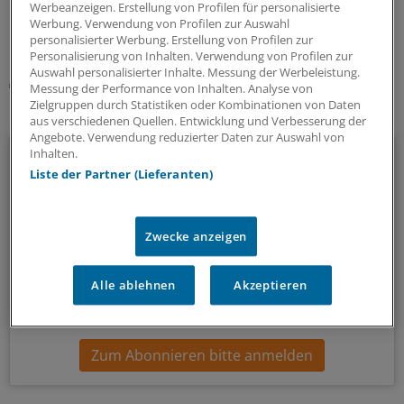
0
Werbeanzeigen. Erstellung von Profilen für personalisierte
Werbung. Verwendung von Profilen zur Auswahl
personalisierter Werbung. Erstellung von Profilen zur
Schlagworte:
Personalisierung von Inhalten. Verwendung von Profilen zur
Auswahl personalisierter Inhalte. Messung der Werbeleistung.
Anlagen-Kolumne
Unternehmen
Biotechnologie
Messung der Performance von Inhalten. Analyse von
Zielgruppen durch Statistiken oder Kombinationen von Daten
Ihr Newsletter zum Thema
aus verschiedenen Quellen. Entwicklung und Verbesserung der
Angebote. Verwendung reduzierter Daten zur Auswahl von
Beruf & Alltag
Inhalten.
Liste der Partner (Lieferanten)
Die Sonntagslektüre: Lesen Sie Wissenswertes und
Nützliches für Ihre tägliche Arbeit, lassen Sie sich von
Zwecke anzeigen
Kolleginnen und Kollegen inspirieren - und seien Sie immer
einen Schritt voraus.
Alle ablehnen
Akzeptieren
wöchentlich (Sonntag)
Zum Abonnieren bitte anmelden