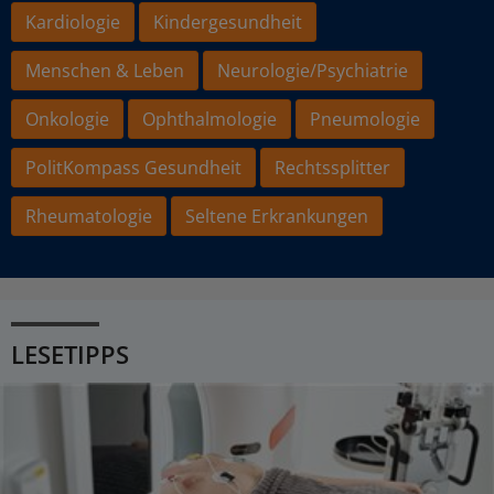
Kardiologie
Kindergesundheit
Menschen & Leben
Neurologie/Psychiatrie
Onkologie
Ophthalmologie
Pneumologie
PolitKompass Gesundheit
Rechtssplitter
Rheumatologie
Seltene Erkrankungen
LESETIPPS