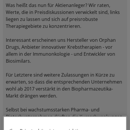
Was heißt das nun für Aktienanleger? Wir raten,
Werte, die in Preisdiskussionen verwickelt sind, links
liegen zu lassen und sich auf preisrobuste
Therapiegebiete zu konzentrieren.
Interessant erscheinen uns Hersteller von Orphan
Drugs, Anbieter innovativer Krebstherapien - vor
allem in der Immunonkologie - und Entwickler von
Biosimilars.
Für Letztere sind weitere Zulassungen in Kürze zu
erwarten, so dass die entsprechenden Unternehmen
wohl ab 2017 verstärkt in den Biopharmazeutika-
Markt drängen werden.
Selbst bei wachstumsstarken Pharma- und
Biotechunternehmen dürften die Kursschwankungen
2016 jedoch zunehmen. Insofern sollten sich die