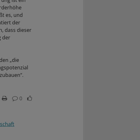
ung ist ein
Förderhöhe
ßt es, und
tiert der
n, dass dieser
g der
den „die
ngspotenzial
szubauen“.
0
schaft