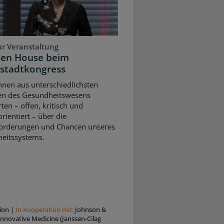
ur Veranstaltung
pen House beim
stadtkongress
nnen aus unterschiedlichsten
en des Gesundheitswesens
rten – offen, kritisch und
rientiert – über die
orderungen und Chancen unseres
eitssystems.
ion
|
In Kooperation mit:
Johnson &
nnovative Medicine (Janssen-Cilag