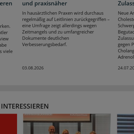
neren
und praxisnäher
Zulas
In hausärztlichen Praxen wird durchaus
Neue An
regelmäßig auf Leitlinien zurückgegriffen –
Cholest
eine Umfrage zeigt allerdings wegen
Schwerp
rken.
Zeitmangels und zu umfangreicher
Begutac
tler
Dokumente deutlichen
Zulassu
rview
Verbesserungsbedarf.
gegen P
habe
Cholang
s viele
Adrenol
03.08.2026
24.07.2
 INTERESSIEREN