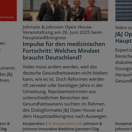
Johnson & Johnson Open House-
Video z
Veranstaltung am 26. Juni 2025 beim
J&J O
Hauptstadtkongress
Haupt
Impulse für den medizinischen
ten
s
Fortschritt: Welches Mindset
Expert:i
Bereich
braucht Deutschland?
diskutie
Vieles muss anders werden, weil das
unseres
lösungso
deutsche Gesundheitswesen nicht bleiben
as J&J
Herausf
kann, wie es ist. Doch Reformen werden
hren.
Gesundh
oft zerredet oder benötigen Jahre in der
Umsetzung. Repräsentant:innen aus
unterschiedlichen Bereichen des
Gesundheitswesens suchten im Rahmen
des Dialogformates J&J Open House auf
dem Hauptstadtkongress nach Auswegen.
son &
Kooperation
|
In Kooperation mit:
Johnson &
Kooperat
ilag
Johnson Innovative Medicine (Janssen-Cilag
Johnson I