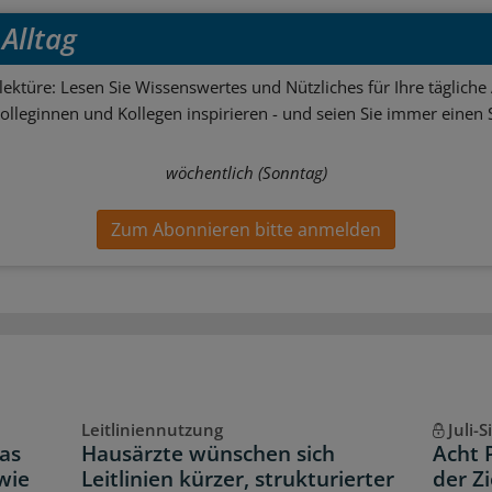
Alltag
ektüre: Lesen Sie Wissenswertes und Nützliches für Ihre tägliche 
Kolleginnen und Kollegen inspirieren - und seien Sie immer einen S
wöchentlich (Sonntag)
Zum Abonnieren bitte anmelden
Leitliniennutzung
Juli-
as
Hausärzte wünschen sich
Acht 
wie
Leitlinien kürzer, strukturierter
der Z