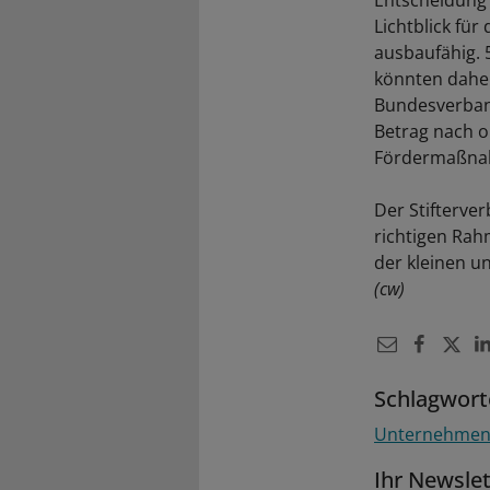
Entscheidung 
Lichtblick fü
ausbaufähig. 
könnten daher
Bundesverband
Betrag nach o
Fördermaßnah
Der Stifterve
richtigen Rah
der kleinen 
(cw)
Schlagwort
Unternehme
Ihr Newsle