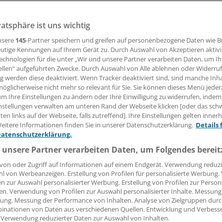
 hat am Mittwoch einen Gesetzentwurf zur steuerlichen
rderung beschlossen.
vatsphäre ist uns wichtig
nsere
145
-Partner speichern und greifen auf personenbezogene Daten wie 
utige Kennungen auf Ihrem Gerät zu. Durch Auswahl von Akzeptieren aktivi
22.05.2019, 17:45 Uhr
echnologien für die unter „Wir und unsere Partner verarbeiten Daten, um I
ellen“ aufgeführten Zwecke. Durch Auswahl von Alle ablehnen oder Widerruf
ng werden diese deaktiviert. Wenn Tracker deaktiviert sind, sind manche Inh
öglicherweise nicht mehr so relevant für Sie. Sie können dieses Menü jeder
um Ihre Einstellungen zu ändern oder Ihre Einwilligung zu widerrufen, indem
nstellungen verwalten am unteren Rand der Webseite klicken [oder das sc
ahrelange Warten auf eine steuerliche Forschungsförderung
en links auf der Webseite, falls zutreffend]. Ihre Einstellungen gelten inner
geht dem Ende zu. Am Mittwoch hat die Bundesregierung 
eitere Informationen finden Sie in unserer Datenschutzerklärung.
Details 
inisterium erarbeiteten Gesetzentwurf („Forschungszulag
Datenschutzerklärung.
 Darin ist die zunächst geplante und von der Industrie kriti
 unsere Partner verarbeiten Daten, um Folgendes bereit
r Förderung auf vier Jahre zwar nicht mehr enthalten. Doch 
von oder Zugriff auf Informationen auf einem Endgerät. Verwendung reduzi
fünf Jahren evaluiert und dann über die Fortsetzung des P
l von Werbeanzeigen. Erstellung von Profilen für personalisierte Werbung
werden.
en zur Auswahl personalisierter Werbung. Erstellung von Profilen zur Person
en. Verwendung von Profilen zur Auswahl personalisierter Inhalte. Messung
ung. Messung der Performance von Inhalten. Analyse von Zielgruppen durch
eht vor, Arbeitslöhne in der Grundlagenforschung, der indus
inationen von Daten aus verschiedenen Quellen. Entwicklung und Verbess
ie in der experimentellen Entwicklung auf Antrag steuerlic
 Verwendung reduzierter Daten zur Auswahl von Inhalten.