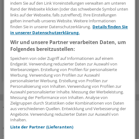
Beruf & Alltag
indem Sie auf den Link Voreinstellungen verwalten am unteren
Rand der Webseite klicken [oder das schwebende Symbol unten
Die Sonntagslektüre: Lesen Sie Wissenswertes und
links auf der Webseite, falls zutreffend]. Ihre Einstellungen
gelten innerhalb unseres Website. Weitere Informationen
Nützliches für Ihre tägliche Arbeit, lassen Sie sich von
finden Sie in unserer Datenschutzerklärung.
Details finden Sie
Kolleginnen und Kollegen inspirieren - und seien Sie immer
in unserer Datenschutzerklärung.
einen Schritt voraus.
Wir und unsere Partner verarbeiten Daten, um
Folgendes bereitzustellen:
wöchentlich (Sonntag)
Speichern von oder Zugriff auf Informationen auf einem
Endgerät. Verwendung reduzierter Daten zur Auswahl von
Werbeanzeigen. Erstellung von Profilen für personalisierte
Zum Abonnieren bitte anmelden
Werbung. Verwendung von Profilen zur Auswahl
personalisierter Werbung. Erstellung von Profilen zur
Personalisierung von Inhalten. Verwendung von Profilen zur
Auswahl personalisierter Inhalte. Messung der Werbeleistung.
Messung der Performance von Inhalten. Analyse von
Zielgruppen durch Statistiken oder Kombinationen von Daten
aus verschiedenen Quellen. Entwicklung und Verbesserung der
MEHR ZUM THEMA
Angebote. Verwendung reduzierter Daten zur Auswahl von
Inhalten.
Stationsärztin muss Entschädigung zahlen
Liste der Partner (Lieferanten)
Aktuelles Urteil: Gesundheitsdaten der Kollegen