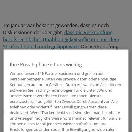
Im Januar war bekannt geworden, dass es noch
Diskussionen darüber gibt,
dass die Verknüpfung
berufsrechtlicher Unabhängigkeitspflichten mit dem
Strafrecht doch noch gekippt wird
. Die Verknüpfung
wird vor allem
von Ärzten kritisch gesehen, weil die
Berufsordnungen in den Kammern nicht deckungsgleich
Ihre Privatsphäre ist uns wichtig
sind
.
(ger)
Wir und unsere
145
-Partner speichern und greifen auf
personenbezogene Daten wie Browserdaten oder eindeutige
0
Kennungen auf Ihrem Gerät zu. Durch Auswahl von Akzeptieren
aktivieren Sie Tracking-Technologien für die unter „Wir und
unsere Partner verarbeiten Daten, um Ihnen Dienste
Schlagworte:
bereitzustellen“ aufgeführten Zwecke. Durch Auswahl von Alle
ablehnen oder Widerruf Ihrer Einwilligung werden diese
Recht
Berufspolitik
Netze und Kooperation
deaktiviert. Wenn Tracker deaktiviert sind, sind manche Inhalte
und Anzeigen möglicherweise nicht mehr so relevant für Sie. Sie
Ihr Newsletter zum Thema
können dieses Menü jederzeit wieder aufrufen, um Ihre
Einstellungen zu ändern oder Ihre Einwilligung zu widerrufen,