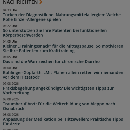
NACHRICHTEN
04:33 Uhr
Tücken der Diagnostik bei Nahrungsmittelallergien: Welche
Rolle Einzel-Allergene spielen
04:22 Uhr
So unterstützen Sie Ihre Patienten bei funktionellen
Körperbeschwerden
04:05 Uhr
Kleiner „Trainingssnack“ für die Mittagspause: So motivieren
Sie Ihre Patienten zum Krafttraining
04:05 Uhr
Das sind die Warnzeichen für chronische Diarrhö
04:00 Uhr
Buhlinger-Göpfarth: „Mit Plänen allein retten wir niemanden
vor dem Hitzetod!“
09.08.2026
Praxisbegehung angekündigt? Die wichtigsten Tipps zur
Vorbereitung
08.08.2026
Traumberuf Arzt: Für die Weiterbildung von Aleppo nach
Osnabrück
08.08.2026
Anpassung der Medikation bei Hitzewellen: Praktische Tipps
für Ärzte