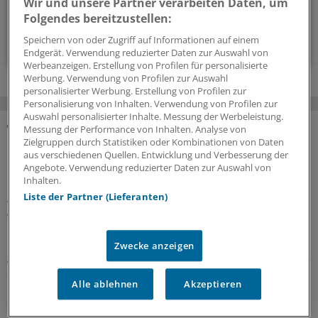
Wir und unsere Partner verarbeiten Daten, um
wöchentlich (Sonntag)
Folgendes bereitzustellen:
Speichern von oder Zugriff auf Informationen auf einem
Zum Abonnieren bitte anmelden
Endgerät. Verwendung reduzierter Daten zur Auswahl von
Werbeanzeigen. Erstellung von Profilen für personalisierte
Werbung. Verwendung von Profilen zur Auswahl
personalisierter Werbung. Erstellung von Profilen zur
Personalisierung von Inhalten. Verwendung von Profilen zur
Auswahl personalisierter Inhalte. Messung der Werbeleistung.
Messung der Performance von Inhalten. Analyse von
MEHR ZUM THEMA
Zielgruppen durch Statistiken oder Kombinationen von Daten
aus verschiedenen Quellen. Entwicklung und Verbesserung der
Angebote. Verwendung reduzierter Daten zur Auswahl von
Präventionsoffensive
Inhalten.
Gesundheitsrechtler Thomas Schlegel: „Krankheit
Liste der Partner (Lieferanten)
wirkt wie eine stille Rezession im Inneren der
Wirtschaft“
Die Koalition will die Prävention als
Zwecke anzeigen
gesamtgesellschaftliche Aufgabe stärken. Richtig so, sagt
der Gesundheitsrechtler Professor Thomas Schlegel im
Alle ablehnen
Akzeptieren
Interview mit der Ärzte Zeitung. Das Thema habe aber
eine viel größere Dimension als viele meinten.