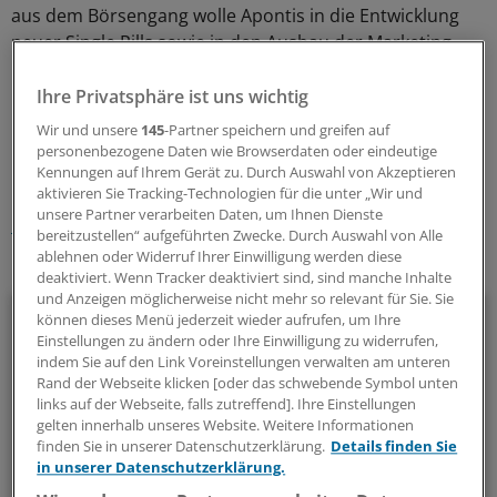
aus dem Börsengang wolle Apontis in die Entwicklung
neuer Single Pills sowie in den Ausbau der Marketing-
und Vertriebsaktivitäten stecken.
(ger)
Ihre Privatsphäre ist uns wichtig
0
Wir und unsere
145
-Partner speichern und greifen auf
personenbezogene Daten wie Browserdaten oder eindeutige
Kennungen auf Ihrem Gerät zu. Durch Auswahl von Akzeptieren
Schlagworte:
aktivieren Sie Tracking-Technologien für die unter „Wir und
unsere Partner verarbeiten Daten, um Ihnen Dienste
Unternehmen
bereitzustellen“ aufgeführten Zwecke. Durch Auswahl von Alle
ablehnen oder Widerruf Ihrer Einwilligung werden diese
Ihr Newsletter zum Thema
deaktiviert. Wenn Tracker deaktiviert sind, sind manche Inhalte
und Anzeigen möglicherweise nicht mehr so relevant für Sie. Sie
Beruf & Alltag
können dieses Menü jederzeit wieder aufrufen, um Ihre
Einstellungen zu ändern oder Ihre Einwilligung zu widerrufen,
indem Sie auf den Link Voreinstellungen verwalten am unteren
Die Sonntagslektüre: Lesen Sie Wissenswertes und
Rand der Webseite klicken [oder das schwebende Symbol unten
Nützliches für Ihre tägliche Arbeit, lassen Sie sich von
links auf der Webseite, falls zutreffend]. Ihre Einstellungen
Kolleginnen und Kollegen inspirieren - und seien Sie immer
gelten innerhalb unseres Website. Weitere Informationen
einen Schritt voraus.
finden Sie in unserer Datenschutzerklärung.
Details finden Sie
in unserer Datenschutzerklärung.