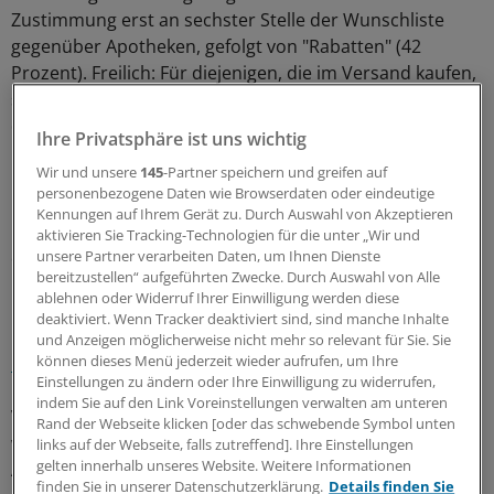
Zustimmung erst an sechster Stelle der Wunschliste
gegenüber Apotheken, gefolgt von "Rabatten" (42
Prozent). Freilich: Für diejenigen, die im Versand kaufen,
sind "günstigere Preise" ausschlaggebendes Kriterium
der Online-Order (73 Prozent).
Ihre Privatsphäre ist uns wichtig
Wir und unsere
145
-Partner speichern und greifen auf
Prinzipiell halten lediglich 34 Prozent der Befragten
personenbezogene Daten wie Browserdaten oder eindeutige
Rezept-Boni durch Versandapotheken für vorteilhaft.
Kennungen auf Ihrem Gerät zu. Durch Auswahl von Akzeptieren
Dagegen überwiegen für 55 Prozent die Nachteile, weil
aktivieren Sie Tracking-Technologien für die unter „Wir und
es dadurch – so die vorformulierte Auslegungshilfe –
unsere Partner verarbeiten Daten, um Ihnen Dienste
bereitzustellen“ aufgeführten Zwecke. Durch Auswahl von Alle
"langfristig weniger Apotheken vor Ort geben könnte".
ablehnen oder Widerruf Ihrer Einwilligung werden diese
deaktiviert. Wenn Tracker deaktiviert sind, sind manche Inhalte
Bei einer
ähnlichen Verbraucherumfrage der
und Anzeigen möglicherweise nicht mehr so relevant für Sie. Sie
können dieses Menü jederzeit wieder aufrufen, um Ihre
Unternehmensberatung Sempora
hatten nur 21
Einstellungen zu ändern oder Ihre Einwilligung zu widerrufen,
Prozent bekundet, "immer" einen Rezeptbonus bei
indem Sie auf den Link Voreinstellungen verwalten am unteren
Versandapotheken einlösen zu wollen. 30 Prozent
Rand der Webseite klicken [oder das schwebende Symbol unten
würden Rx-Boni, wenn es sie denn gäbe, "meistens" in
links auf der Webseite, falls zutreffend]. Ihre Einstellungen
gelten innerhalb unseres Website. Weitere Informationen
Anspruch nehmen wollen.
(cw)
finden Sie in unserer Datenschutzerklärung.
Details finden Sie