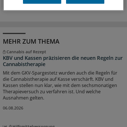
MEHR ZUM THEMA
Cannabis auf Rezept
KBV und Kassen präzisieren die neuen Regeln zur
Cannabistherapie
Mit dem GKV-Spargestetz wurden auch die Regeln für
die Cannabistherapie auf Kasse verschärft. KBV und
Kassen stellen nun klar, wie mit dem sechsmonatigen
Therapieversuch zu verfahren ist. Und welche
Ausnahmen gelten.
06.08.2026
Hilfsmittelversorgung