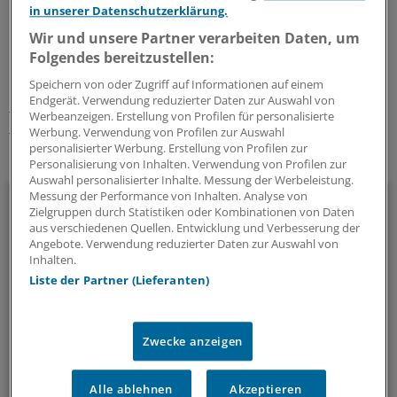
in unserer Datenschutzerklärung.
0
Wir und unsere Partner verarbeiten Daten, um
Folgendes bereitzustellen:
Schlagworte:
Speichern von oder Zugriff auf Informationen auf einem
Endgerät. Verwendung reduzierter Daten zur Auswahl von
Rezepte & Co.
Digitalisierung und IT
Arzneimittelpolitik
Werbeanzeigen. Erstellung von Profilen für personalisierte
Gesundheitswirtschaft
Gesellschaft
Werbung. Verwendung von Profilen zur Auswahl
personalisierter Werbung. Erstellung von Profilen zur
Ihr Newsletter zum Thema
Personalisierung von Inhalten. Verwendung von Profilen zur
Auswahl personalisierter Inhalte. Messung der Werbeleistung.
Beruf & Alltag
Messung der Performance von Inhalten. Analyse von
Zielgruppen durch Statistiken oder Kombinationen von Daten
aus verschiedenen Quellen. Entwicklung und Verbesserung der
Die Sonntagslektüre: Lesen Sie Wissenswertes und
Angebote. Verwendung reduzierter Daten zur Auswahl von
Nützliches für Ihre tägliche Arbeit, lassen Sie sich von
Inhalten.
Kolleginnen und Kollegen inspirieren - und seien Sie immer
Liste der Partner (Lieferanten)
einen Schritt voraus.
Zwecke anzeigen
wöchentlich (Sonntag)
Alle ablehnen
Akzeptieren
Zum Abonnieren bitte anmelden