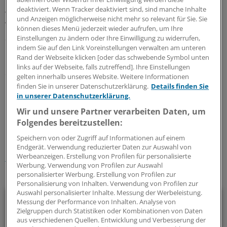
Möglichkeiten der Digitalisierung stärker genutzt
deaktiviert. Wenn Tracker deaktiviert sind, sind manche Inhalte
werden, wie es zum Beispiel das Digitale
und Anzeigen möglicherweise nicht mehr so relevant für Sie. Sie
Versorgungsgesetz erreichen möchte. Auf der anderen
können dieses Menü jederzeit wieder aufrufen, um Ihre
Seite wird zurecht bestmöglicher Datenschutz und
Einstellungen zu ändern oder Ihre Einwilligung zu widerrufen,
indem Sie auf den Link Voreinstellungen verwalten am unteren
Datensicherheit erwartet. Dies ist kein Widerspruch.“, so
Rand der Webseite klicken [oder das schwebende Symbol unten
Prasser. Seine Vision: Deutschland soll die Potenziale
links auf der Webseite, falls zutreffend]. Ihre Einstellungen
der Digitalisierung nutzen und gleichzeitig
gelten innerhalb unseres Website. Weitere Informationen
internationale Standards im Datenschutz setzen.
(ami)
finden Sie in unserer Datenschutzerklärung.
Details finden Sie
in unserer Datenschutzerklärung.
Wir und unsere Partner verarbeiten Daten, um
0
Folgendes bereitzustellen:
Speichern von oder Zugriff auf Informationen auf einem
Schlagworte:
Endgerät. Verwendung reduzierter Daten zur Auswahl von
Werbeanzeigen. Erstellung von Profilen für personalisierte
Digitalisierung und IT
Datenschutz
E-Akte
Berufspolitik
Werbung. Verwendung von Profilen zur Auswahl
personalisierter Werbung. Erstellung von Profilen zur
Ihr Newsletter zum Thema
Personalisierung von Inhalten. Verwendung von Profilen zur
Auswahl personalisierter Inhalte. Messung der Werbeleistung.
E-Health
Messung der Performance von Inhalten. Analyse von
Zielgruppen durch Statistiken oder Kombinationen von Daten
aus verschiedenen Quellen. Entwicklung und Verbesserung der
Bei E-Health und Digitalisierung geht die Entwicklung rasant