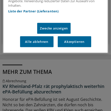
Angebote. Verwendung reduzierter Daten zur Auswahl von
voran. Mit diesem Newsletter bleiben Sie immer auf dem
Inhalten.
neuesten Stand.
Liste der Partner (Lieferanten)
monatlich (Samstag)
Zwecke anzeigen
Zum Abonnieren bitte anmelden
Alle ablehnen
Akzeptieren
MEHR ZUM THEMA
Abrechnung
KV Rheinland-Pfalz rät prophylaktisch weiterhin
ePA-Befüllung abzurechnen
Honorar für ePA-Befüllung ist seit August Geschichte.
Nicht so bei den Zahnärzten, die dürfen noch bis
Jahresende. Das wollen KBV und KVen auch erreichen.