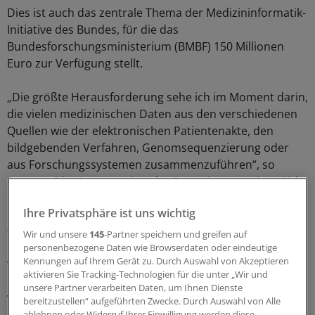
Dies ist auch das zentrale Thema der Medizininformatik-
Initiative des Bundes, für die das
Bundesforschungsministerium (BMBF) 150 Millionen
Euro zur Verfügung stellt.
„Die größte Herausforderung sehe ich im Moment darin,
die vielen medizinischen Daten aus den verschiedenen
Quellen wie der elektronischen Patientenakte, den
bildgebenden Verfahren, Genomsequenzierung oder
aus Forschungssystemen zusammenzuführen“, so
Prasser. Die Heterogenität der Daten ist aus seiner Sicht
nur ein Teil des Problems. „Auch der Datenschutz ist
Ihre Privatsphäre ist uns wichtig
eine wesentliche Voraussetzung dafür, dass so etwas
funktionieren kann“, meint Prasser.
Wir und unsere
145
-Partner speichern und greifen auf
personenbezogene Daten wie Browserdaten oder eindeutige
Kennungen auf Ihrem Gerät zu. Durch Auswahl von Akzeptieren
Verständnis hat er dabei für Kritiker und Befürworter in
aktivieren Sie Tracking-Technologien für die unter „Wir und
der medizinischen Forschung und ärztlichen
unsere Partner verarbeiten Daten, um Ihnen Dienste
Versorgung: „Auf der einen Seite müssen die
bereitzustellen“ aufgeführten Zwecke. Durch Auswahl von Alle
ablehnen oder Widerruf Ihrer Einwilligung werden diese