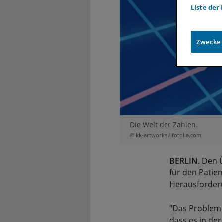
Liste der
Zwecke
Die Welt der Zahlen.
© kk-artworks / fotolia.com
BERLIN.
Den Ü
für den Patie
Herausforder
"Das Problem 
dass es in de