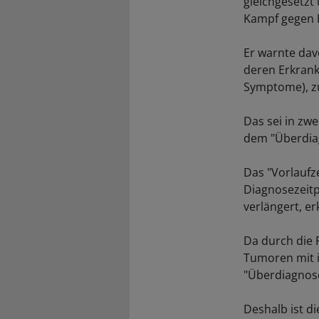
gleichgesetzt
Kampf gegen K
Er warnte dav
deren Erkrank
Symptome), z
Das sei in zw
dem "Überdia
Das "Vorlaufz
Diagnosezeitp
verlängert, er
Da durch die
Tumoren mit i
"Überdiagnose
Deshalb ist d