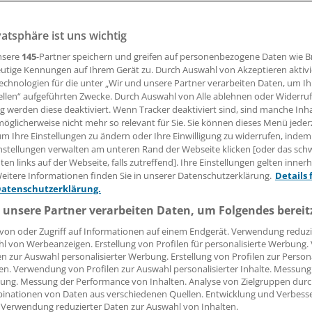
as, Überdiagnose-Bias, absolutes und relatives Risiko - nicht
esen Begriffen umzugehen. Die Ärztekammer Berlin will das 
vatsphäre ist uns wichtig
en das notwendige Rüstzeug geben.
nsere
145
-Partner speichern und greifen auf personenbezogene Daten wie 
utige Kennungen auf Ihrem Gerät zu. Durch Auswahl von Akzeptieren aktivi
echnologien für die unter „Wir und unsere Partner verarbeiten Daten, um I
ellen“ aufgeführten Zwecke. Durch Auswahl von Alle ablehnen oder Widerruf
ulfert
ng werden diese deaktiviert. Wenn Tracker deaktiviert sind, sind manche Inh
öglicherweise nicht mehr so relevant für Sie. Sie können dieses Menü jeder
27.12.2012, 05:03 Uhr
um Ihre Einstellungen zu ändern oder Ihre Einwilligung zu widerrufen, indem
nstellungen verwalten am unteren Rand der Webseite klicken [oder das sc
en links auf der Webseite, falls zutreffend]. Ihre Einstellungen gelten inner
eitere Informationen finden Sie in unserer Datenschutzerklärung.
Details 
Datenschutzerklärung.
 unsere Partner verarbeiten Daten, um Folgendes bereit
von oder Zugriff auf Informationen auf einem Endgerät. Verwendung reduzi
l von Werbeanzeigen. Erstellung von Profilen für personalisierte Werbung
en zur Auswahl personalisierter Werbung. Erstellung von Profilen zur Person
en. Verwendung von Profilen zur Auswahl personalisierter Inhalte. Messung
ung. Messung der Performance von Inhalten. Analyse von Zielgruppen durch
inationen von Daten aus verschiedenen Quellen. Entwicklung und Verbess
 Verwendung reduzierter Daten zur Auswahl von Inhalten.