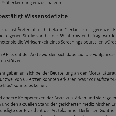
n Früherkennung einzuschätzen.
estätigt Wissensdefizite
rhalt ist Ärzten oft nicht bekannt", erläuterte Gigerenzer. Er
ner eigenen Studie vor, bei der 65 Internisten befragt wurd
eter sie die Wirksamkeit eines Screenings beurteilen würd
 79 Prozent der Ärzte würden sich dabei auf die Fünfjahres-
en stützen.
ent gaben an, sich bei der Beurteilung an den Mortalitätsra
ur zwei von 65 Ärzten konnten erklären, was "Vorlaufszeit-Bia
-Bias" konnte es keiner.
 andere Kompetenzen der Ärzte zu stärken und sie regelm
 und den aktuellen Stand der gesicherten medizinischen E
kündigte der Präsident der Ärztekammer Berlin, Dr. Günther 