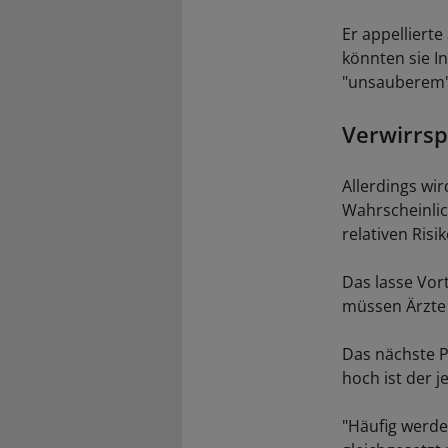
Er appelliert
könnten sie I
"unsauberem"
Verwirrsp
Allerdings wi
Wahrscheinlic
relativen Risi
Das lasse Vort
müssen Ärzte 
Das nächste P
hoch ist der 
"Häufig werde