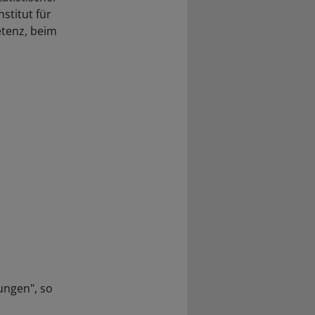
stitut für
etenz, beim
ungen", so