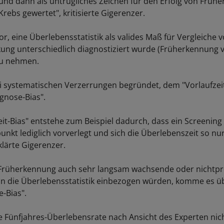
 und dann als untrügliches Zeichen für den Erfolg von Früh
rebs gewertet", kritisierte Gigerenzer.
or, eine Überlebensstatistik als valides Maß für Vergleiche
ung unterschiedlich diagnostiziert wurde (Früherkennung 
u nehmen.
ei systematischen Verzerrungen begründet, dem "Vorlaufzei
gnose-Bias".
eit-Bias" entstehe zum Beispiel dadurch, dass ein Screening
unkt lediglich vorverlegt und sich die Überlebenszeit so nu
klärte Gigerenzer.
 Früherkennung auch sehr langsam wachsende oder nichtpr
n die Überlebensstatistik einbezogen würden, komme es ü
-Bias".
ie Fünfjahres-Überlebensrate nach Ansicht des Experten nich