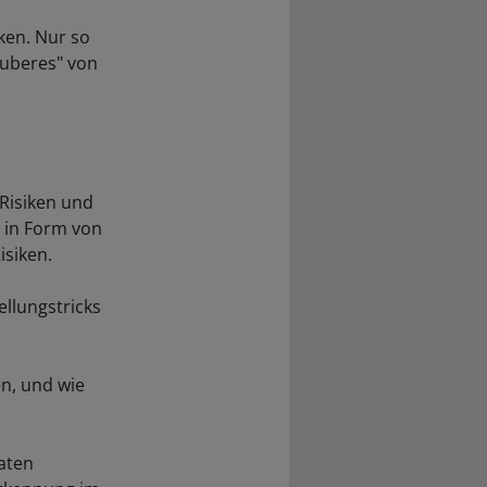
ken. Nur so
auberes" von
 Risiken und
g in Form von
isiken.
ellungstricks
n, und wie
aten