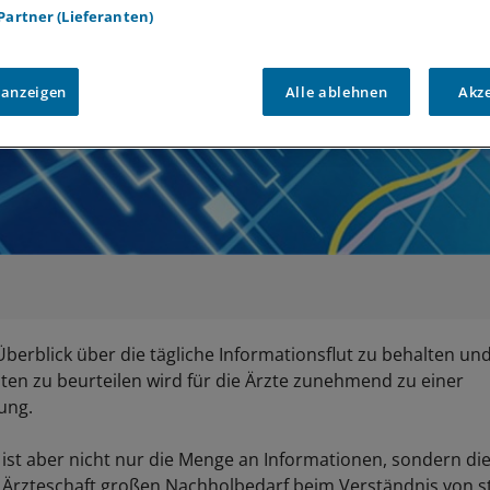
 Partner (Lieferanten)
 anzeigen
Alle ablehnen
Akz
berblick über die tägliche Informationsflut zu behalten un
nten zu beurteilen wird für die Ärzte zunehmend zu einer
ung.
ist aber nicht nur die Menge an Informationen, sondern die
r Ärzteschaft großen Nachholbedarf beim Verständnis von st