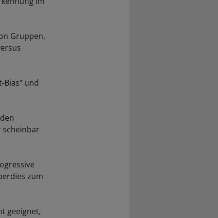
erkennung im
 von Gruppen,
versus
t-Bias" und
 den
r scheinbar
ogressive
berdies zum
t geeignet,