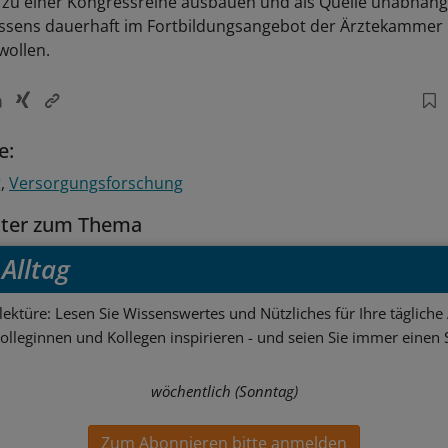
 zu einer Kongressreihe ausbauen und als Quelle unabhän
ssens dauerhaft im Fortbildungsangebot der Ärztekammer 
wollen.
e:
g
Versorgungsforschung
tter zum Thema
Alltag
ektüre: Lesen Sie Wissenswertes und Nützliches für Ihre tägliche 
Kolleginnen und Kollegen inspirieren - und seien Sie immer einen S
wöchentlich (Sonntag)
Zum Abonnieren bitte anmelden