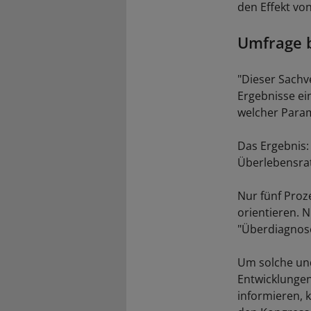
den Effekt vo
Umfrage b
"Dieser Sachve
Ergebnisse ei
welcher Param
Das Ergebnis:
Überlebensrat
Nur fünf Proz
orientieren. N
"Überdiagnose
Um solche und
Entwicklungen
informieren, 