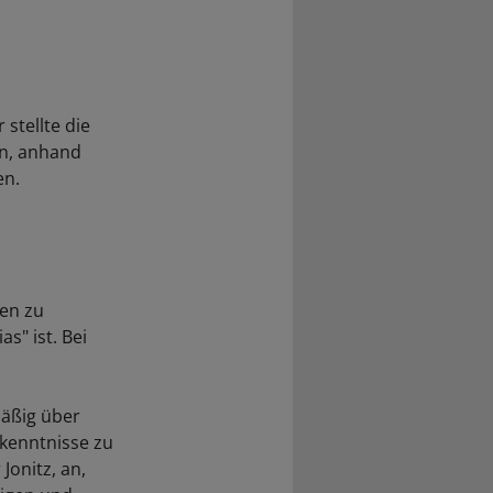
 stellte die
en, anhand
en.
ten zu
s" ist. Bei
äßig über
rkenntnisse zu
Jonitz, an,