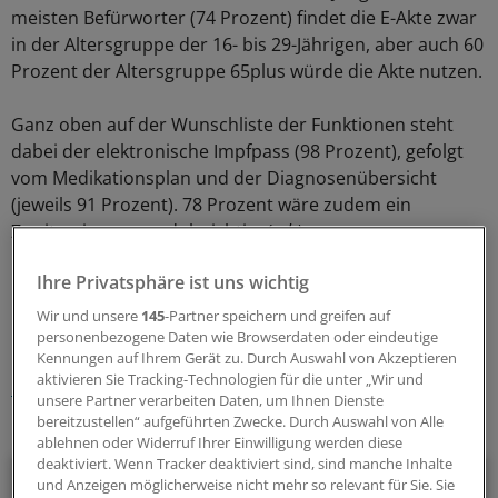
meisten Befürworter (74 Prozent) findet die E-Akte zwar
in der Altersgruppe der 16- bis 29-Jährigen, aber auch 60
Prozent der Altersgruppe 65plus würde die Akte nutzen.
Ganz oben auf der Wunschliste der Funktionen steht
dabei der elektronische Impfpass (98 Prozent), gefolgt
vom Medikationsplan und der Diagnosenübersicht
(jeweils 91 Prozent). 78 Prozent wäre zudem ein
Zweitmeinungsmodul wichtig.
(reh)
Ihre Privatsphäre ist uns wichtig
0
Wir und unsere
145
-Partner speichern und greifen auf
personenbezogene Daten wie Browserdaten oder eindeutige
Schlagworte:
Kennungen auf Ihrem Gerät zu. Durch Auswahl von Akzeptieren
aktivieren Sie Tracking-Technologien für die unter „Wir und
E-Akte
Digitalisierung und IT
unsere Partner verarbeiten Daten, um Ihnen Dienste
bereitzustellen“ aufgeführten Zwecke. Durch Auswahl von Alle
Ihr Newsletter zum Thema
ablehnen oder Widerruf Ihrer Einwilligung werden diese
deaktiviert. Wenn Tracker deaktiviert sind, sind manche Inhalte
E-Health
und Anzeigen möglicherweise nicht mehr so relevant für Sie. Sie