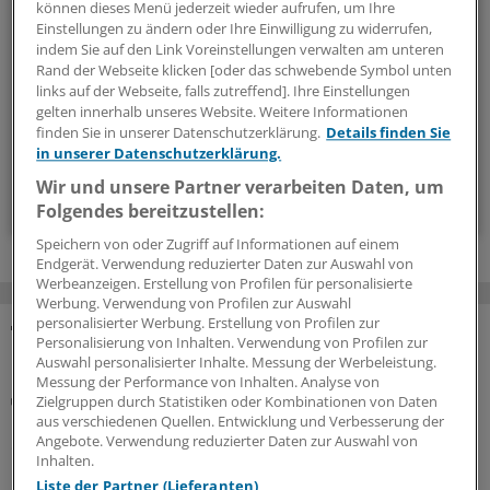
können dieses Menü jederzeit wieder aufrufen, um Ihre
Bei E-Health und Digitalisierung geht die Entwicklung rasant
Einstellungen zu ändern oder Ihre Einwilligung zu widerrufen,
indem Sie auf den Link Voreinstellungen verwalten am unteren
voran. Mit diesem Newsletter bleiben Sie immer auf dem
Rand der Webseite klicken [oder das schwebende Symbol unten
neuesten Stand.
links auf der Webseite, falls zutreffend]. Ihre Einstellungen
gelten innerhalb unseres Website. Weitere Informationen
finden Sie in unserer Datenschutzerklärung.
Details finden Sie
monatlich (Samstag)
in unserer Datenschutzerklärung.
Wir und unsere Partner verarbeiten Daten, um
Zum Abonnieren bitte anmelden
Folgendes bereitzustellen:
Speichern von oder Zugriff auf Informationen auf einem
Endgerät. Verwendung reduzierter Daten zur Auswahl von
Werbeanzeigen. Erstellung von Profilen für personalisierte
Werbung. Verwendung von Profilen zur Auswahl
personalisierter Werbung. Erstellung von Profilen zur
Personalisierung von Inhalten. Verwendung von Profilen zur
MEHR ZUM THEMA
Auswahl personalisierter Inhalte. Messung der Werbeleistung.
Messung der Performance von Inhalten. Analyse von
Abrechnung
Zielgruppen durch Statistiken oder Kombinationen von Daten
KV Rheinland-Pfalz rät prophylaktisch weiterhin
aus verschiedenen Quellen. Entwicklung und Verbesserung der
Angebote. Verwendung reduzierter Daten zur Auswahl von
ePA-Befüllung abzurechnen
Inhalten.
Honorar für ePA-Befüllung ist seit August Geschichte.
Liste der Partner (Lieferanten)