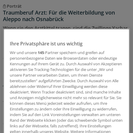
Porträt
Traumberuf Arzt: Für die Weiterbildung von
Aleppo nach Osnabrück
Wenn sie den Arztkittel tragen, sind die Zwillinge Yachar
und Yaman Shehabi kaum auseinanderzuhalten.
Deshalb versorgen sie Patienten nur im Doppelpack.
Ihre Privatsphäre ist uns wichtig
Doch das ist längst nicht ihre einzige Herausforderung.
Wir und unsere
145
-Partner speichern und greifen auf
08.08.2026
personenbezogene Daten wie Browserdaten oder eindeutige
Kennungen auf Ihrem Gerät zu. Durch Auswahl von Akzeptieren
aktivieren Sie Tracking-Technologien für die unter „Wir und
unsere Partner verarbeiten Daten, um Ihnen Dienste
Glosse
bereitzustellen“ aufgeführten Zwecke. Durch Auswahl von Alle
Ärztlicher Hitzehass
ablehnen oder Widerruf Ihrer Einwilligung werden diese
deaktiviert. Wenn Tracker deaktiviert sind, sind manche Inhalte
Es gibt viele Gründe, den Sommer toll zu finden – für
und Anzeigen möglicherweise nicht mehr so relevant für Sie. Sie
Ärzte kann die warme Jahreszeit aber anstrengend sein:
können dieses Menü jederzeit wieder aufrufen, um Ihre
Manchmal liegt es an Patienten, manchmal an Kollegen...
Einstellungen zu ändern oder Ihre Einwilligung zu widerrufen,
Einblicke in nervige Jahresseiten.
indem Sie auf den Link Voreinstellungen verwalten am unteren
Rand der Webseite klicken [oder das schwebende Symbol unten
07.08.2026
links auf der Webseite, falls zutreffend]. Ihre Einstellungen
gelten innerhalb unseres Website. Weitere Informationen