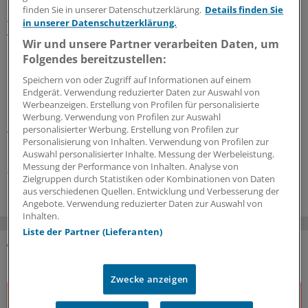
finden Sie in unserer Datenschutzerklärung.
Details finden Sie
in unserer Datenschutzerklärung.
WIdO-Qualitätsmonitor 2026
Tumoroperationen: Mindestmengen
Wir und unsere Partner verarbeiten Daten, um
beschleunigen die Zentralisierung der
Folgendes bereitzustellen:
Krebsversorgung
Speichern von oder Zugriff auf Informationen auf einem
Der WIdO-Qualitätsmonitor 2026 weist für mehrere
Endgerät. Verwendung reduzierter Daten zur Auswahl von
komplexe Tumoroperationen steigende Fallzahlen je
Werbeanzeigen. Erstellung von Profilen für personalisierte
Werbung. Verwendung von Profilen zur Auswahl
Krankenhaus aus. Damit konzentriert sich die
personalisierter Werbung. Erstellung von Profilen zur
Versorgung auf weniger Kliniken.
Personalisierung von Inhalten. Verwendung von Profilen zur
Kooperation
|
In Kooperation mit:
AOK-Bundesverband
Auswahl personalisierter Inhalte. Messung der Werbeleistung.
Messung der Performance von Inhalten. Analyse von
06.08.2026
Zielgruppen durch Statistiken oder Kombinationen von Daten
aus verschiedenen Quellen. Entwicklung und Verbesserung der
Angebote. Verwendung reduzierter Daten zur Auswahl von
Inhalten.
Liste der Partner (Lieferanten)
DAS KÖNNTE SIE AUCH INTERESSIEREN
Zwecke anzeigen