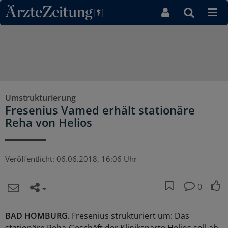
Direkt zum Inhaltsbereich
Umstrukturierung
Fresenius Vamed erhält stationäre
Reha von Helios
Veröffentlicht:
06.06.2018, 16:06 Uhr
0
BAD HOMBURG.
Fresenius strukturiert um: Das