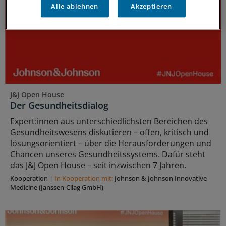
Alle ablehnen
Akzeptieren
J&J Open House
Der Gesundheitsdialog
Expert:innen aus unterschiedlichsten Bereichen des
Gesundheitswesens diskutieren – offen, kritisch und
lösungsorientiert – über die Herausforderungen und
Chancen unseres Gesundheitssystems. Dafür steht
das J&J Open House – seit inzwischen 7 Jahren.
Kooperation
|
In Kooperation mit:
Johnson & Johnson Innovative
Medicine (Janssen-Cilag GmbH)