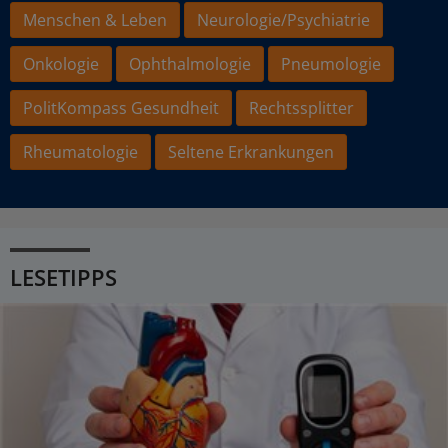
Menschen & Leben
Neurologie/Psychiatrie
Onkologie
Ophthalmologie
Pneumologie
PolitKompass Gesundheit
Rechtssplitter
Rheumatologie
Seltene Erkrankungen
LESETIPPS