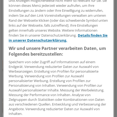
J&J Open House
und Anzeigen möglicherweise nicht mehr so relevant für Sie. Sie
Der Gesundheitsdialog
können dieses Menü jederzeit wieder aufrufen, um Ihre
Einstellungen zu ändern oder Ihre Einwilligung zu widerrufen,
Expert:innen aus unterschiedlichsten Bereichen des
indem Sie auf den Link Voreinstellungen verwalten am unteren
Gesundheitswesens diskutieren – offen, kritisch und
Rand der Webseite klicken [oder das schwebende Symbol unten
lösungsorientiert – über die Herausforderungen und
links auf der Webseite, falls zutreffend]. Ihre Einstellungen
gelten innerhalb unseres Website. Weitere Informationen
Chancen unseres Gesundheitssystems. Dafür steht
finden Sie in unserer Datenschutzerklärung.
Details finden Sie
das J&J Open House – seit inzwischen 7 Jahren.
in unserer Datenschutzerklärung.
Kooperation
|
In Kooperation mit:
Johnson & Johnson Innovative
Wir und unsere Partner verarbeiten Daten, um
Medicine (Janssen-Cilag GmbH)
Folgendes bereitzustellen:
Speichern von oder Zugriff auf Informationen auf einem
Endgerät. Verwendung reduzierter Daten zur Auswahl von
Werbeanzeigen. Erstellung von Profilen für personalisierte
Werbung. Verwendung von Profilen zur Auswahl
personalisierter Werbung. Erstellung von Profilen zur
Personalisierung von Inhalten. Verwendung von Profilen zur
Auswahl personalisierter Inhalte. Messung der Werbeleistung.
Messung der Performance von Inhalten. Analyse von
Zielgruppen durch Statistiken oder Kombinationen von Daten
aus verschiedenen Quellen. Entwicklung und Verbesserung der
Angebote. Verwendung reduzierter Daten zur Auswahl von
Inhalten.