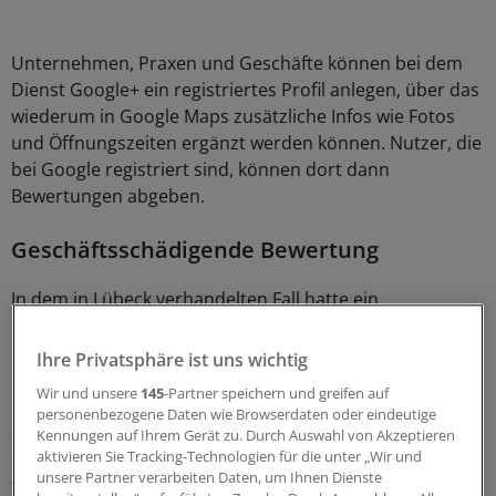
Unternehmen, Praxen und Geschäfte können bei dem
Dienst Google+ ein registriertes Profil anlegen, über das
wiederum in Google Maps zusätzliche Infos wie Fotos
und Öffnungszeiten ergänzt werden können. Nutzer, die
bei Google registriert sind, können dort dann
Bewertungen abgeben.
Geschäftsschädigende Bewertung
In dem in Lübeck verhandelten Fall hatte ein
unbekannter Nutzer ausgerechnet unter dem Namen
des Klägers eine negative Ein-Sterne-Bewertung ohne
Ihre Privatsphäre ist uns wichtig
Kommentar abgegeben. Der Kläger geht davon aus,
Wir und unsere
145
-Partner speichern und greifen auf
dass die schlechte Bewertung nicht von einem Patienten
personenbezogene Daten wie Browserdaten oder eindeutige
stammt. Er sah die Bewertung als geschäftsschädigend
Kennungen auf Ihrem Gerät zu. Durch Auswahl von Akzeptieren
aktivieren Sie Tracking-Technologien für die unter „Wir und
an und als Verletzung seiner Persönlichkeitsrechte und
unsere Partner verarbeiten Daten, um Ihnen Dienste
forderte zunächst erfolglos die Löschung durch Google.