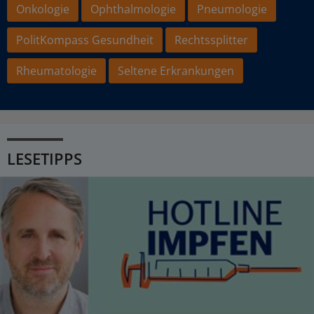
Onkologie
Ophthalmologie
Pneumologie
PolitKompass Gesundheit
Rechtssplitter
Rheumatologie
Seltene Erkrankungen
LESETIPPS