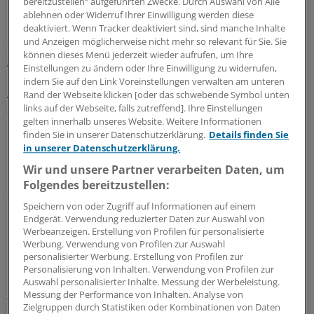
bereitzustellen“ aufgeführten Zwecke. Durch Auswahl von Alle
ablehnen oder Widerruf Ihrer Einwilligung werden diese
Google hatte argumentiert, bei der Bewertung handele
deaktiviert. Wenn Tracker deaktiviert sind, sind manche Inhalte
und Anzeigen möglicherweise nicht mehr so relevant für Sie. Sie
es sich um eine nach Artikel 5 des Grundgesetzes
können dieses Menü jederzeit wieder aufrufen, um Ihre
geschützte Meinungsäußerung, nicht um ein Werturteil.
Einstellungen zu ändern oder Ihre Einwilligung zu widerrufen,
Mit dieser Argumentation hatten Betreiber von
indem Sie auf den Link Voreinstellungen verwalten am unteren
Arztbewertungsportalen in der Vergangenheit bei
Rand der Webseite klicken [oder das schwebende Symbol unten
links auf der Webseite, falls zutreffend]. Ihre Einstellungen
ähnlichen Klagen Erfolg.
gelten innerhalb unseres Website. Weitere Informationen
finden Sie in unserer Datenschutzerklärung.
Details finden Sie
Die Lübecker Richter jedoch widersprachen. In diesem
in unserer Datenschutzerklärung.
Fall überwiege das Schutzinteresse des Klägers. Wer
Wir und unsere Partner verarbeiten Daten, um
immer die Bewertung abgegeben habe, sie sei geeignet,
Folgendes bereitzustellen:
das Ansehen des Klägers negativ zu beeinflussen.
(dpa)
Speichern von oder Zugriff auf Informationen auf einem
Endgerät. Verwendung reduzierter Daten zur Auswahl von
0
Werbeanzeigen. Erstellung von Profilen für personalisierte
Werbung. Verwendung von Profilen zur Auswahl
personalisierter Werbung. Erstellung von Profilen zur
Schlagworte:
Personalisierung von Inhalten. Verwendung von Profilen zur
Auswahl personalisierter Inhalte. Messung der Werbeleistung.
Digitalisierung und IT
Recht
E-Health
Arzt und Patient
Messung der Performance von Inhalten. Analyse von
Zielgruppen durch Statistiken oder Kombinationen von Daten