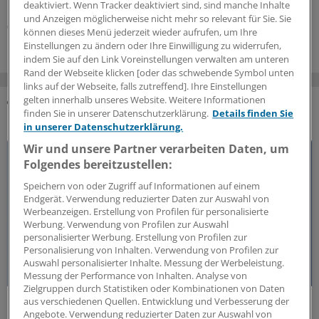
integriert? Zwei Kollegen geben Tipps.
deaktiviert. Wenn Tracker deaktiviert sind, sind manche Inhalte
und Anzeigen möglicherweise nicht mehr so relevant für Sie. Sie
05.07.2026
können dieses Menü jederzeit wieder aufrufen, um Ihre
Einstellungen zu ändern oder Ihre Einwilligung zu widerrufen,
indem Sie auf den Link Voreinstellungen verwalten am unteren
Rand der Webseite klicken [oder das schwebende Symbol unten
links auf der Webseite, falls zutreffend]. Ihre Einstellungen
gelten innerhalb unseres Website. Weitere Informationen
finden Sie in unserer Datenschutzerklärung.
Details finden Sie
DAS KÖNNTE SIE AUCH INTERESSIEREN
in unserer Datenschutzerklärung.
Wir und unsere Partner verarbeiten Daten, um
Folgendes bereitzustellen:
Speichern von oder Zugriff auf Informationen auf einem
Endgerät. Verwendung reduzierter Daten zur Auswahl von
Werbeanzeigen. Erstellung von Profilen für personalisierte
Werbung. Verwendung von Profilen zur Auswahl
personalisierter Werbung. Erstellung von Profilen zur
Personalisierung von Inhalten. Verwendung von Profilen zur
Auswahl personalisierter Inhalte. Messung der Werbeleistung.
Messung der Performance von Inhalten. Analyse von
Zielgruppen durch Statistiken oder Kombinationen von Daten
50 Jahre Jung-Preis
aus verschiedenen Quellen. Entwicklung und Verbesserung der
Angebote. Verwendung reduzierter Daten zur Auswahl von
Freiheit als Voraussetzung für medizinischen