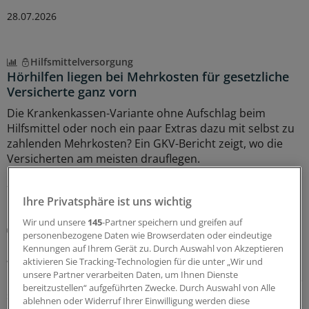
28.07.2026
Hilfsmittelversorgung
Hörhilfen liegen bei Mehrkosten für gesetzliche
Versicherte ganz vorn
Die Krankenkassen-Variante ohne Aufschlag beim
Hilfsmittel oder noch ein paar Extras dazu mit selbst zu
zahlenden Mehrkosten? Ein GKV-Bericht zeigt, wo die
Versicherten am meisten drauflegen.
27.07.2026
Ihre Privatsphäre ist uns wichtig
Wir und unsere
145
-Partner speichern und greifen auf
Digitale Helfer
personenbezogene Daten wie Browserdaten oder eindeutige
KI im Alltags-Check: So urteilen zwei Kollegen
Kennungen auf Ihrem Gerät zu. Durch Auswahl von Akzeptieren
aktivieren Sie Tracking-Technologien für die unter „Wir und
Wo kann Künstliche Intelligenz tatsächlich im
unsere Partner verarbeiten Daten, um Ihnen Dienste
Praxisalltag unterstützen? Und was braucht es, damit sie
bereitzustellen“ aufgeführten Zwecke. Durch Auswahl von Alle
sich gut in die vorhandene Praxis-IT-Infrastruktur
ablehnen oder Widerruf Ihrer Einwilligung werden diese