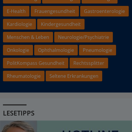
E-Health
Frauengesundheit
Gastroenterologie
Kardiologie
Kindergesundheit
Menschen & Leben
Neurologie/Psychiatrie
Onkologie
Ophthalmologie
Pneumologie
PolitKompass Gesundheit
Rechtssplitter
Rheumatologie
Seltene Erkrankungen
LESETIPPS