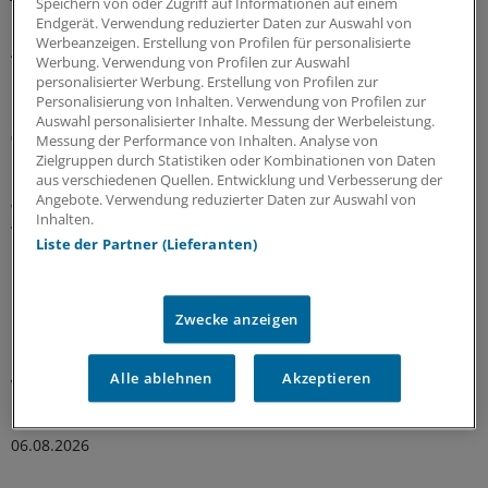
Speichern von oder Zugriff auf Informationen auf einem
Endgerät. Verwendung reduzierter Daten zur Auswahl von
Es gibt viele Gründe, den Sommer toll zu finden – für
Werbeanzeigen. Erstellung von Profilen für personalisierte
Ärzte kann die warme Jahreszeit aber anstrengend sein:
Werbung. Verwendung von Profilen zur Auswahl
Manchmal liegt es an Patienten, manchmal an Kollegen...
personalisierter Werbung. Erstellung von Profilen zur
Einblicke in nervige Jahresseiten.
Personalisierung von Inhalten. Verwendung von Profilen zur
Auswahl personalisierter Inhalte. Messung der Werbeleistung.
07.08.2026
Messung der Performance von Inhalten. Analyse von
Zielgruppen durch Statistiken oder Kombinationen von Daten
aus verschiedenen Quellen. Entwicklung und Verbesserung der
Angebote. Verwendung reduzierter Daten zur Auswahl von
WIdO-Qualitätsmonitor 2026
Inhalten.
Tumoroperationen: Mindestmengen
Liste der Partner (Lieferanten)
beschleunigen die Zentralisierung der
Krebsversorgung
Der WIdO-Qualitätsmonitor 2026 weist für mehrere
Zwecke anzeigen
komplexe Tumoroperationen steigende Fallzahlen je
Krankenhaus aus. Damit konzentriert sich die
Alle ablehnen
Akzeptieren
Versorgung auf weniger Kliniken.
Kooperation
|
In Kooperation mit:
AOK-Bundesverband
06.08.2026