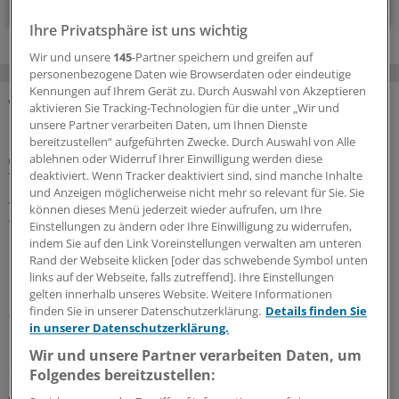
Ihre Privatsphäre ist uns wichtig
Wir und unsere
145
-Partner speichern und greifen auf
personenbezogene Daten wie Browserdaten oder eindeutige
Kennungen auf Ihrem Gerät zu. Durch Auswahl von Akzeptieren
aktivieren Sie Tracking-Technologien für die unter „Wir und
MEHR ZUM THEMA
unsere Partner verarbeiten Daten, um Ihnen Dienste
bereitzustellen“ aufgeführten Zwecke. Durch Auswahl von Alle
Porträt
ablehnen oder Widerruf Ihrer Einwilligung werden diese
Traumberuf Arzt: Für die Weiterbildung von
deaktiviert. Wenn Tracker deaktiviert sind, sind manche Inhalte
und Anzeigen möglicherweise nicht mehr so relevant für Sie. Sie
Aleppo nach Osnabrück
können dieses Menü jederzeit wieder aufrufen, um Ihre
Wenn sie den Arztkittel tragen, sind die Zwillinge Yachar
Einstellungen zu ändern oder Ihre Einwilligung zu widerrufen,
und Yaman Shehabi kaum auseinanderzuhalten.
indem Sie auf den Link Voreinstellungen verwalten am unteren
Rand der Webseite klicken [oder das schwebende Symbol unten
Deshalb versorgen sie Patienten nur im Doppelpack.
links auf der Webseite, falls zutreffend]. Ihre Einstellungen
Doch das ist längst nicht ihre einzige Herausforderung.
gelten innerhalb unseres Website. Weitere Informationen
finden Sie in unserer Datenschutzerklärung.
Details finden Sie
08.08.2026
in unserer Datenschutzerklärung.
Wir und unsere Partner verarbeiten Daten, um
Glosse
Folgendes bereitzustellen:
Ärztlicher Hitzehass