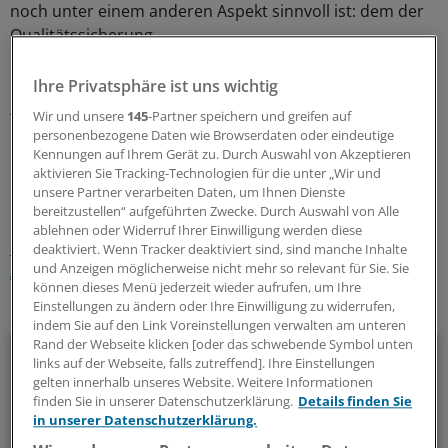
noch unter einem anderen Aspekt sinnvoll ist: dem der
Qualitätssicherung.
Lesen Sie dazu auch:
Pingelige oder qualitätsbewusste
Ihre Privatsphäre ist uns wichtig
PKV?
Wir und unsere
145
-Partner speichern und greifen auf
personenbezogene Daten wie Browserdaten oder eindeutige
Kennungen auf Ihrem Gerät zu. Durch Auswahl von Akzeptieren
0
aktivieren Sie Tracking-Technologien für die unter „Wir und
unsere Partner verarbeiten Daten, um Ihnen Dienste
Schlagworte:
bereitzustellen“ aufgeführten Zwecke. Durch Auswahl von Alle
ablehnen oder Widerruf Ihrer Einwilligung werden diese
Unternehmen
Praxisführung
Klinik-Management
deaktiviert. Wenn Tracker deaktiviert sind, sind manche Inhalte
und Anzeigen möglicherweise nicht mehr so relevant für Sie. Sie
Abrechnung / Honorar
Krankenkassen
können dieses Menü jederzeit wieder aufrufen, um Ihre
Einstellungen zu ändern oder Ihre Einwilligung zu widerrufen,
Ihr Newsletter zum Thema
indem Sie auf den Link Voreinstellungen verwalten am unteren
Rand der Webseite klicken [oder das schwebende Symbol unten
Beruf & Alltag
links auf der Webseite, falls zutreffend]. Ihre Einstellungen
gelten innerhalb unseres Website. Weitere Informationen
Die Sonntagslektüre: Lesen Sie Wissenswertes und
finden Sie in unserer Datenschutzerklärung.
Details finden Sie
in unserer Datenschutzerklärung.
Nützliches für Ihre tägliche Arbeit, lassen Sie sich von
Kolleginnen und Kollegen inspirieren - und seien Sie immer