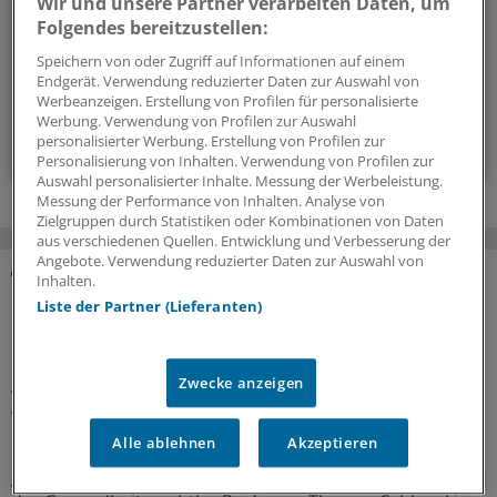
Wir und unsere Partner verarbeiten Daten, um
einen Schritt voraus.
Folgendes bereitzustellen:
Speichern von oder Zugriff auf Informationen auf einem
Endgerät. Verwendung reduzierter Daten zur Auswahl von
wöchentlich (Sonntag)
Werbeanzeigen. Erstellung von Profilen für personalisierte
Werbung. Verwendung von Profilen zur Auswahl
Zum Abonnieren bitte anmelden
personalisierter Werbung. Erstellung von Profilen zur
Personalisierung von Inhalten. Verwendung von Profilen zur
Auswahl personalisierter Inhalte. Messung der Werbeleistung.
Messung der Performance von Inhalten. Analyse von
Zielgruppen durch Statistiken oder Kombinationen von Daten
aus verschiedenen Quellen. Entwicklung und Verbesserung der
Angebote. Verwendung reduzierter Daten zur Auswahl von
Inhalten.
MEHR ZUM THEMA
Liste der Partner (Lieferanten)
Präventionsoffensive
Gesundheitsrechtler Thomas Schlegel: „Krankheit
Zwecke anzeigen
wirkt wie eine stille Rezession im Inneren der
Wirtschaft“
Alle ablehnen
Akzeptieren
Die Koalition will die Prävention als
gesamtgesellschaftliche Aufgabe stärken. Richtig so, sagt