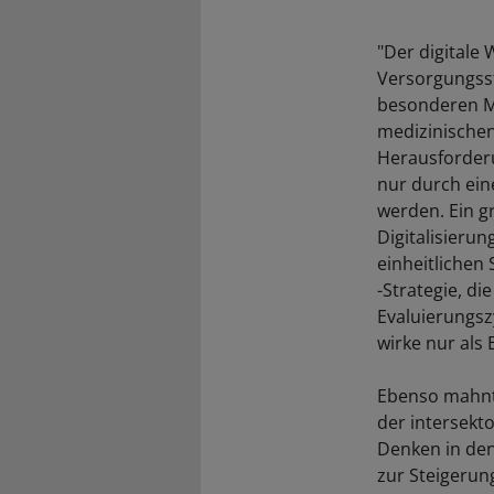
"Der digitale
Versorgungsst
besonderen Ma
medizinischen
Herausforderu
nur durch ein
werden. Ein g
Digitalisieru
einheitlichen
-Strategie, d
Evaluierungsz
wirke nur als
Ebenso mahnt 
der intersekto
Denken in den
zur Steigerun