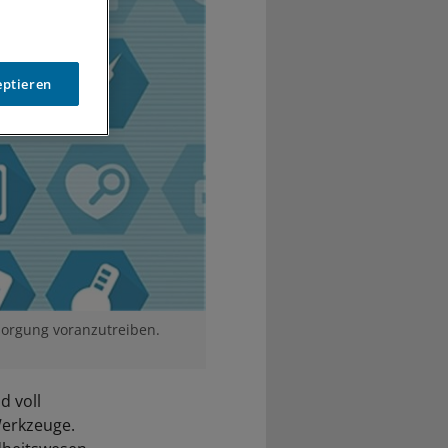
eptieren
rsorgung voranzutreiben.
d voll
Werkzeuge.