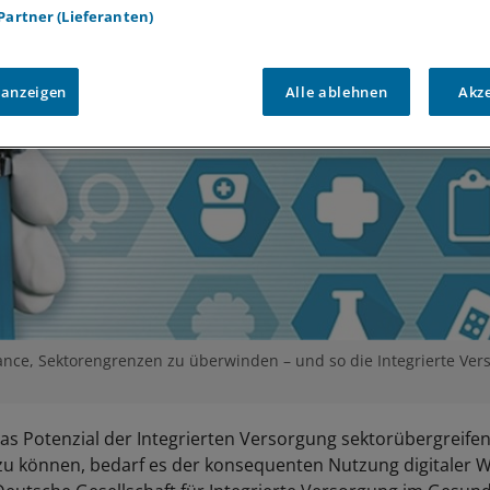
 Partner (Lieferanten)
 anzeigen
Alle ablehnen
Akz
Chance, Sektorengrenzen zu überwinden – und so die Integrierte Ve
s Potenzial der Integrierten Versorgung sektorübergreifen
u können, bedarf es der konsequenten Nutzung digitaler 