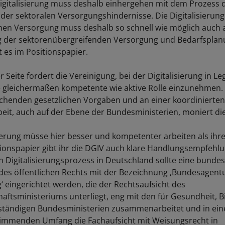
igitalisierung muss deshalb einhergehen mit dem Prozess 
er sektoralen Versorgungshindernisse. Die Digitalisierung
hen Versorgung muss deshalb so schnell wie möglich auch a
ng der sektorenübergreifenden Versorgung und Bedarfsplan
t es im Positionspapier.
r Seite fordert die Vereinigung, bei der Digitalisierung in Le
e gleichermaßen kompetente wie aktive Rolle einzunehmen. 
ichenden gesetzlichen Vorgaben und an einer koordinierten
t, auch auf der Ebene der Bundesministerien, moniert di
erung müsse hier besser und kompetenter arbeiten als ihr
tionspapier gibt ihr die DGIV auch klare Handlungsempfehl
n Digitalisierungsprozess in Deutschland sollte eine bunde
des öffentlichen Rechts mit der Bezeichnung ‚Bundesagentu
g‘ eingerichtet werden, die der Rechtsaufsicht des
aftsministeriums unterliegt, eng mit den für Gesundheit, 
ständigen Bundesministerien zusammenarbeitet und in ei
timmenden Umfang die Fachaufsicht mit Weisungsrecht in