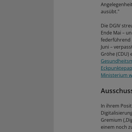
Angelegenheit
ausübt."
Die DGIV stre
Ende Mai – un
federführend 
Juni – verpas
Gröhe (CDU) e
Gesundheitsmi
Eckpunktepapi
Ministerium w
Ausschuss
In ihrem Posi
Digitalisieru
Gremium (‚Dig
einem noch z