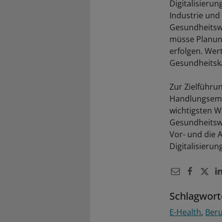
Digitalisieru
Industrie und
Gesundheitswe
müsse Planung
erfolgen. Wert
Gesundheitska
Zur Zielführun
Handlungsempf
wichtigsten W
Gesundheitswi
Vor- und die 
Digitalisieru
Schlagwort
E-Health
Beru