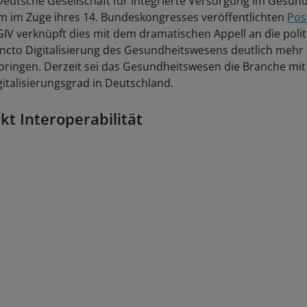
Deutsche Gesellschaft für Integrierte Versorgung im Gesun
em im Zuge ihres 14. Bundeskongresses veröffentlichten
Pos
GIV verknüpft dies mit dem dramatischen Appell an die poli
uncto Digitalisierung des Gesundheitswesens deutlich meh
 bringen. Derzeit sei das Gesundheitswesen die Branche mi
gitalisierungsgrad in Deutschland.
t Interoperabilität