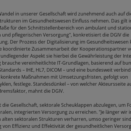
 Wandel in unserer Gesellschaft wird zunehmend auch auf di
rukturen im Gesundheitswesen Einfluss nehmen. Das gilt 
ße für den Schnittstellenbereich von ambulant und station
 und pflegerischen Versorgung", konkretisiert die DGIV die
ng. Der Prozess der Digitalisierung im Gesundheitswesen
e koordinierte Zusammenarbeit der Kooperationspartner v
rundlegender Aspekt sie hierbei die Gewährleistung der Inte
ng brauche vereinheitlichte IT-Grundlagen, basierend auf bu
 Standards – IHE, HL7, DICOM – und eine bundesweit verbind
ie konkrete Maßnahmen mit Umsetzungsfristen, gefolgt von
yklen, festlege. Standesdünkel – von welcher Akteursseite 
 Bremsfaktor, mahnt die DGIV.
die Gesellschaft, sektorale Scheuklappen abzulegen, um For
ralen, integrierten Versorgung zu erreichen. "Je länger wir
 alten sektoralen Strukturen verharren, umso geringer sind
g von Effizienz und Effektivität der gesundheitlichen Versor