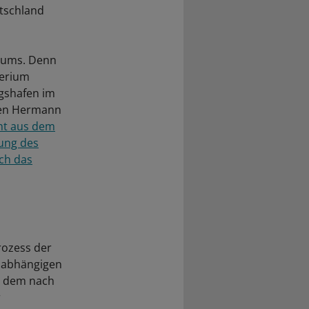
utschland
riums. Denn
terium
igshafen im
egen Hermann
mmt aus dem
lung des
ich das
rozess der
unabhängigen
n dem nach
r