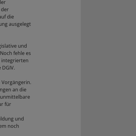
der
 der
uf die
ung ausgelegt
gislative und
Noch fehle es
 integrierten
e DGIV.
e Vorgängerin.
ungen an die
sunmittelbare
r für
Bildung und
nem noch