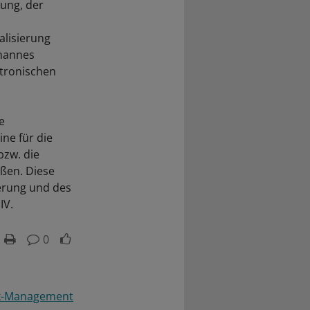
tung, der
alisierung
fmannes
ktronischen
e
ine für die
bzw. die
eßen. Diese
ierung und des
IV.
0
ik-Management