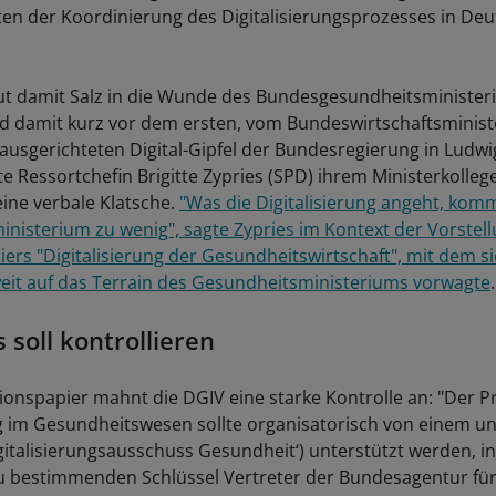
en der Koordinierung des Digitalisierungsprozesses in De
ut damit Salz in die Wunde des Bundesgesundheitsministe
d damit kurz vor dem ersten, vom Bundeswirtschaftsminis
ausgerichteten Digital-Gipfel der Bundesregierung in Ludw
ste Ressortchefin Brigitte Zypries (SPD) ihrem Ministerkoll
ine verbale Klatsche.
"Was die Digitalisierung angeht, ko
nisterium zu wenig", sagte Zypries im Kontext der Vorstel
ers "Digitalisierung der Gesundheitswirtschaft", mit dem s
eit auf das Terrain des Gesundheitsministeriums vorwagte
.
 soll kontrollieren
tionspapier mahnt die DGIV eine starke Kontrolle an: "Der P
ng im Gesundheitswesen sollte organisatorisch von einem 
italisierungsausschuss Gesundheit‘) unterstützt werden, i
u bestimmenden Schlüssel Vertreter der Bundesagentur fü