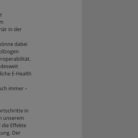
e
im
är in der
 könne dabei
ollzogen
roperabilität.
ndesweit
liche E-Health
auch immer –
tschritte in
 in unserem
 die Effekte
gung. Der