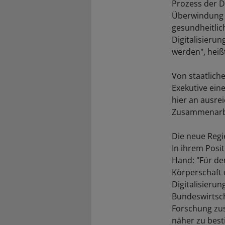
Prozess der D
Überwindung d
gesundheitlic
Digitalisieru
werden", heiß
Von staatliche
Exekutive ein
hier an ausre
Zusammenarbei
Die neue Regi
In ihrem Posi
Hand: "Für de
Körperschaft 
Digitalisierun
Bundeswirtsch
Forschung zu
näher zu bes