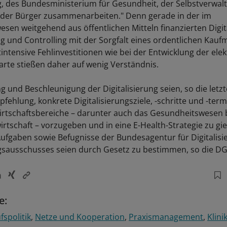
ng, des Bundesministerium für Gesundheit, der Selbstverwal
 der Bürger zusammenarbeiten." Denn gerade in der im
sen weitgehend aus öffentlichen Mitteln finanzierten Digit
 und Controlling mit der Sorgfalt eines ordentlichen Kau
intensive Fehlinvestitionen wie bei der Entwicklung der ele
rte stießen daher auf wenig Verständnis.
g und Beschleunigung der Digitalisierung seien, so die letzt
ehlung, konkrete Digitalisierungsziele, -schritte und -term
irtschaftsbereiche – darunter auch das Gesundheitswesen 
rtschaft – vorzugeben und in eine E-Health-Strategie zu gi
Aufgaben sowie Befugnisse der Bundesagentur für Digitalis
ngsausschusses seien durch Gesetz zu bestimmen, so die DG
e:
fspolitik
Netze und Kooperation
Praxismanagement
Klin