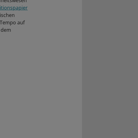
dheitswesen
itionspapier
tischen
r Tempo auf
t dem