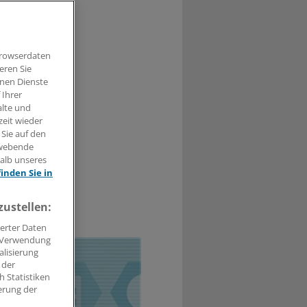
n will die
ier warnt sie
Browserdaten
r
eren Sie
hnen Dienste
 Ihrer
alte und
zeit wieder
 Sie auf den
hwebende
halb unseres
finden Sie in
zustellen:
0
erter Daten
. Verwendung
alisierung
 der
 Statistiken
erung der