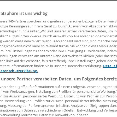
vatsphäre ist uns wichtig
Gesellschaft für Integrierte Versorgung im Gesundheitswese
ng im Versorgungsalltag vorantreiben. In einem Positionspap
nsere
145
-Partner speichern und greifen auf personenbezogene Daten wie 
sfaktor Standesdünkel und fordert eine Bundesagentur fü
utige Kennungen auf Ihrem Gerät zu. Durch Auswahl von Akzeptieren aktivi
echnologien für die unter „Wir und unsere Partner verarbeiten Daten, um I
.
ellen“ aufgeführten Zwecke. Durch Auswahl von Alle ablehnen oder Widerruf
ng werden diese deaktiviert. Wenn Tracker deaktiviert sind, sind manche Inh
öglicherweise nicht mehr so relevant für Sie. Sie können dieses Menü jeder
um Ihre Einstellungen zu ändern oder Ihre Einwilligung zu widerrufen, indem
atthias Wallenfels
nstellungen verwalten am unteren Rand der Webseite klicken [oder das sc
en links auf der Webseite, falls zutreffend]. Ihre Einstellungen gelten inner
eitere Informationen finden Sie in unserer Datenschutzerklärung.
Details 
08.12.2017, 12:04 Uhr
Datenschutzerklärung.
 unsere Partner verarbeiten Daten, um Folgendes bereit
von oder Zugriff auf Informationen auf einem Endgerät. Verwendung reduzi
l von Werbeanzeigen. Erstellung von Profilen für personalisierte Werbung
en zur Auswahl personalisierter Werbung. Erstellung von Profilen zur Person
en. Verwendung von Profilen zur Auswahl personalisierter Inhalte. Messung
ung. Messung der Performance von Inhalten. Analyse von Zielgruppen durch
inationen von Daten aus verschiedenen Quellen. Entwicklung und Verbess
 Verwendung reduzierter Daten zur Auswahl von Inhalten.