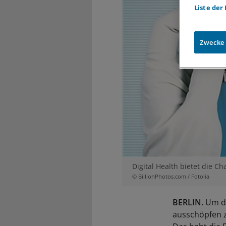
Liste der
Zwecke
Digital Health bietet die 
© BillionPhotos.com / Fotolia
BERLIN.
Um da
ausschöpfen z