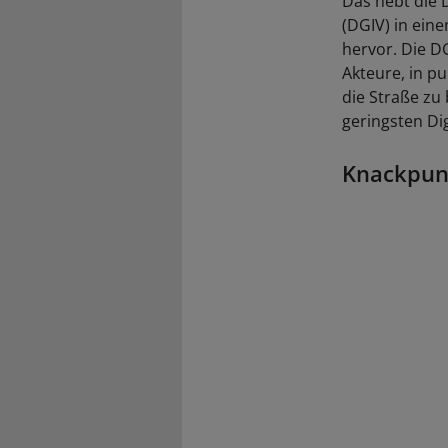
Das hebt die 
(DGIV) in ein
hervor. Die D
Akteure, in p
die Straße zu
geringsten Di
Knackpunk