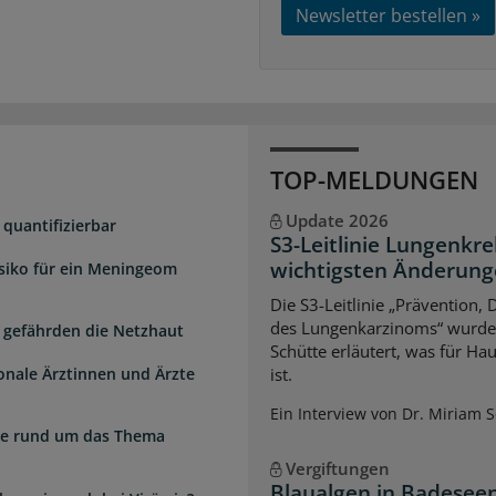
Newsletter bestellen »
TOP-MELDUNGEN
Update 2026
quantifizierbar
S3-Leitlinie Lungenkre
wichtigsten Änderun
isiko für ein Meningeom
Die S3-Leitlinie „Prävention,
des Lungenkarzinoms“ wurde a
 gefährden die Netzhaut
Schütte erläutert, was für Ha
ionale Ärztinnen und Ärzte
ist.
Ein Interview von Dr. Miriam 
zte rund um das Thema
Vergiftungen
Blaualgen in Badeseen