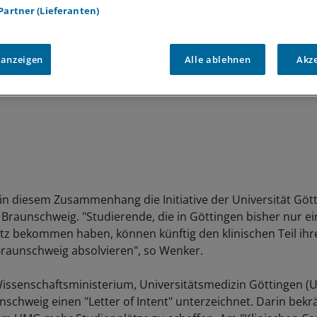
 Partner (Lieferanten)
 anzeigen
Alle ablehnen
Akz
in diesem Zusammenhang die Initiative der Universität Göt
 Braunschweig. "Studierende, die in Göttingen bisher nur e
atz bekommen haben, können künftig den klinischen Teil ihr
raunschweig absolvieren", so Wenker.
ssenschaftsministerium, Universitätsmedizin Göttingen (
schweig einen "Letter of Intent" unterzeichnet. Darin bekrä