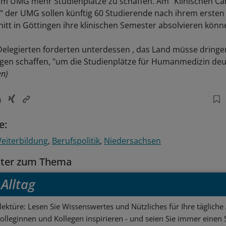
 am UMG mehr Studienplätze zu schaffen. Am "Klinischen C
 der UMG sollen künftig 60 Studierende nach ihrem ersten
itt in Göttingen ihre klinischen Semester absolvieren könn
legierten forderten unterdessen , das Land müsse dringe
en schaffen, "um die Studienplätze für Humanmedizin deut
en)
e:
eiterbildung
Berufspolitik
Niedersachsen
tter zum Thema
Alltag
ektüre: Lesen Sie Wissenswertes und Nützliches für Ihre tägliche 
Kolleginnen und Kollegen inspirieren - und seien Sie immer einen S