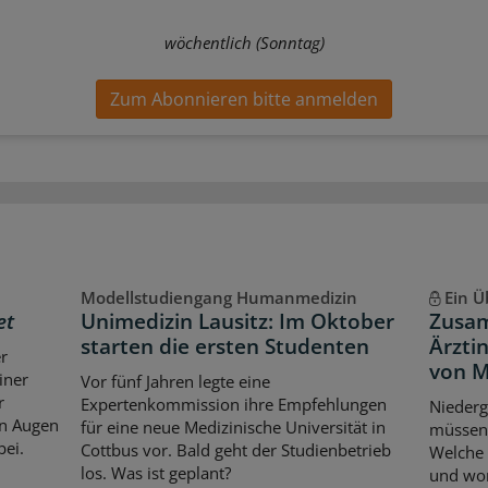
wöchentlich (Sonntag)
Zum Abonnieren bitte anmelden
Modellstudiengang Humanmedizin
Ein Ü
et
Unimedizin Lausitz: Im Oktober
Zusam
starten die ersten Studenten
Ärzti
er
von M
iner
Vor fünf Jahren legte eine
r
Expertenkommission ihre Empfehlungen
Niederg
en Augen
für eine neue Medizinische Universität in
müssen 
bei.
Cottbus vor. Bald geht der Studienbetrieb
Welche 
los. Was ist geplant?
und wor