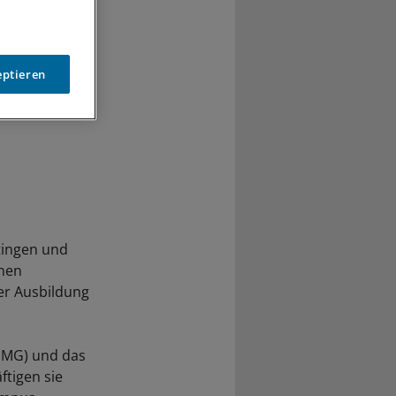
eptieren
tingen und
inen
er Ausbildung
UMG) und das
ftigen sie