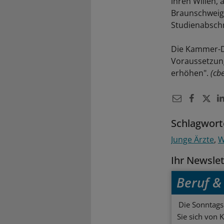
ihren Willen,
Braunschweig"
Studienabschn
Die Kammer-De
Voraussetzung
erhöhen".
(cb
Schlagwort
Junge Ärzte
W
Ihr Newsle
Beruf & 
Die Sonntagsl
Sie sich von 