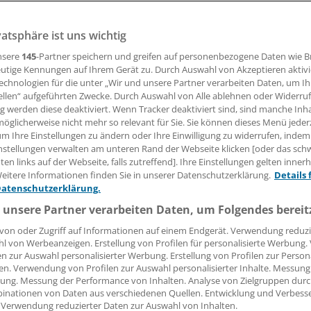
Schritt!
vatsphäre ist uns wichtig
nsere
145
-Partner speichern und greifen auf personenbezogene Daten wie 
utige Kennungen auf Ihrem Gerät zu. Durch Auswahl von Akzeptieren aktivi
echnologien für die unter „Wir und unsere Partner verarbeiten Daten, um I
24.04.2018, 08:09 Uhr
ellen“ aufgeführten Zwecke. Durch Auswahl von Alle ablehnen oder Widerruf
ng werden diese deaktiviert. Wenn Tracker deaktiviert sind, sind manche Inh
öglicherweise nicht mehr so relevant für Sie. Sie können dieses Menü jeder
um Ihre Einstellungen zu ändern oder Ihre Einwilligung zu widerrufen, indem
nstellungen verwalten am unteren Rand der Webseite klicken [oder das sc
ie Delegierten der niedersächsischen Ärztekammer forde
en links auf der Webseite, falls zutreffend]. Ihre Einstellungen gelten inner
enplätze. In einer Resolution haben sie die Landesregierung
eitere Informationen finden Sie in unserer Datenschutzerklärung.
Details 
onsvertrag festgelegte Umwandlung von Teil- in Vollstudienp
Datenschutzerklärung.
 unsere Partner verarbeiten Daten, um Folgendes bereit
von oder Zugriff auf Informationen auf einem Endgerät. Verwendung reduzi
g von Teil- in Vollstudienplätze ist ein erster wichtiger S
l von Werbeanzeigen. Erstellung von Profilen für personalisierte Werbung
n Niedersachsen zu begegnen", sagte Kammerpräsidentin D
en zur Auswahl personalisierter Werbung. Erstellung von Profilen zur Person
roKo in Niedersachsen will 100 bis 200 zusätzlich Medizins
en. Verwendung von Profilen zur Auswahl personalisierter Inhalte. Messung
ung. Messung der Performance von Inhalten. Analyse von Zielgruppen durch
edizinischen Fakultäten in Hannover, Göttingen und Oldenb
inationen von Daten aus verschiedenen Quellen. Entwicklung und Verbess
 Verwendung reduzierter Daten zur Auswahl von Inhalten.