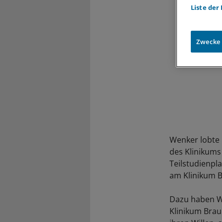
Liste der
Zwecke
Wenker lobte 
des Klinikums
Teilstudienpl
am Klinikum B
Dazu haben Wi
Klinikum Braun