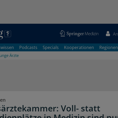
An
swissen
Podcasts
Specials
Kooperationen
Regionen
Junge Ärzte
sen
ärztekammer: Voll- statt
dienplätze in Medizin sind nu