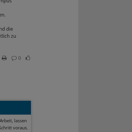
ampus
en.
nd die
lich zu
0
Arbeit, lassen
chritt voraus.