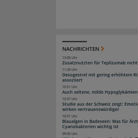
NACHRICHTEN
13:06 Uhr
Zusatznutzten für Teplizumab nicht 
11:39 Uhr
Desogestrel mit gering erhöhtem R
assoziiert
10:51 Uhr
Auch seltene, milde Hypoglykämien
10:37 Uhr
Studie aus der Schweiz zeigt: Emot
wirken vertrauenswürdiger
10:01 Uhr
Blaualgen in Badeseen: Was für Är
Cyanobakterien wichtig ist
09:05 Uhr