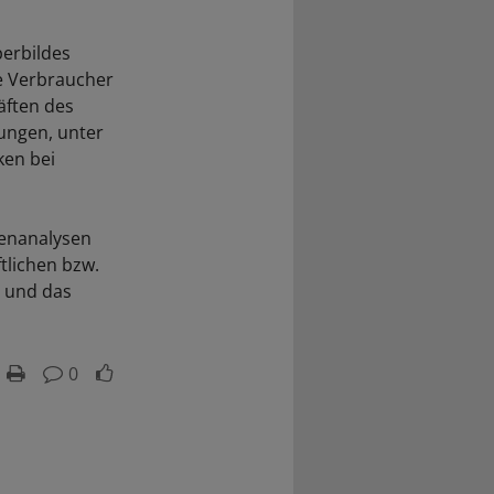
perbildes
ie Verbraucher
äften des
ungen, unter
ken bei
tenanalysen
tlichen bzw.
s und das
0