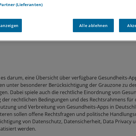
 Partner (Lieferanten)
 anzeigen
Alle ablehnen
Akz
 es darum, eine Übersicht über verfügbare Gesundheits-Ap
ten unter besonderer Berücksichtigung der Grauzone zu de
gen. Dabei spiele auch die rechtliche Einordnung von Gesu
 der rechtlichen Bedingungen und des Rechtsrahmens für 
utzung und Verbreitung von Gesundheits-Apps in Deutschl
iteren sollen offene Rechtsfragen und politische Handlungs
ichtigung von Datenschutz, Datensicherheit, Data Privacy 
atisiert werden.