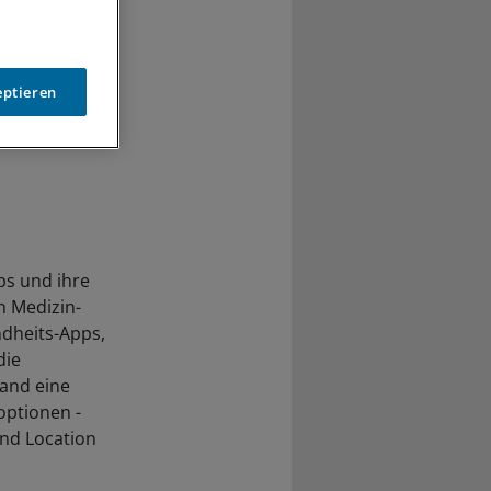
eptieren
ps und ihre
n Medizin-
ndheits-Apps,
die
and eine
optionen -
und Location