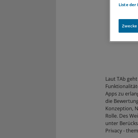
Liste der
Zwecke
Laut TAb geht
Funktionalitä
Apps zu erlan
die Bewertung
Konzeption, N
Rolle. Des We
unter Berücks
Privacy - them