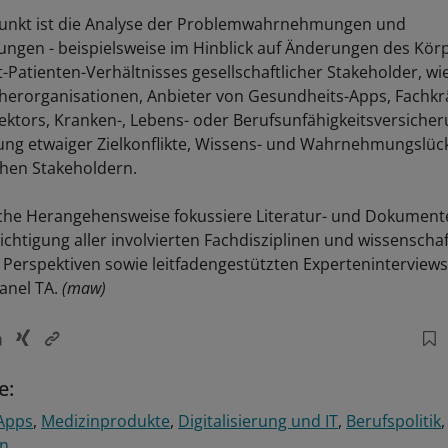
Punkt ist die Analyse der Problemwahrnehmungen und
ungen - beispielsweise im Hinblick auf Änderungen des Kör
t-Patienten-Verhältnisses gesellschaftlicher Stakeholder, w
erorganisationen, Anbieter von Gesundheits-Apps, Fachkr
ktors, Kranken-, Lebens- oder Berufsunfähigkeitsversicher
ung etwaiger Zielkonflikte, Wissens- und Wahrnehmungslüc
ichen Stakeholdern.
che Herangehensweise fokussiere Literatur- und Dokumen
ichtigung aller involvierten Fachdisziplinen und wissenschaf
 Perspektiven sowie leitfadengestützten Experteninterview
anel TA.
(maw)
e:
Apps
Medizinprodukte
Digitalisierung und IT
Berufspolitik
en