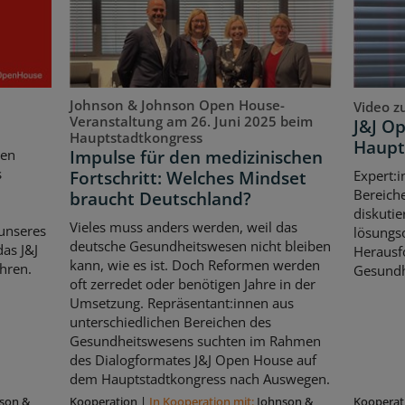
Johnson & Johnson Open House-
Video z
Veranstaltung am 26. Juni 2025 beim
J&J O
Hauptstadtkongress
Haupt
Impulse für den medizinischen
ten
s
Fortschritt: Welches Mindset
Expert:i
Bereich
braucht Deutschland?
diskutie
Vieles muss anders werden, weil das
unseres
lösungso
deutsche Gesundheitswesen nicht bleiben
as J&J
Herausf
kann, wie es ist. Doch Reformen werden
hren.
Gesundh
oft zerredet oder benötigen Jahre in der
Umsetzung. Repräsentant:innen aus
unterschiedlichen Bereichen des
Gesundheitswesens suchten im Rahmen
des Dialogformates J&J Open House auf
dem Hauptstadtkongress nach Auswegen.
son &
Kooperation
|
In Kooperation mit:
Johnson &
Kooperat