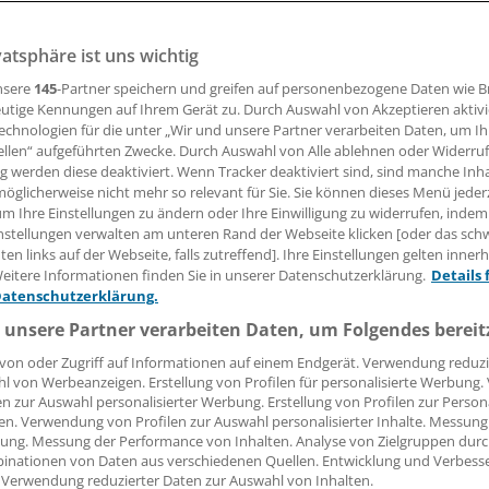
 Technikfolgen-Abschätzung beim Deutschen Bundestag ni
pps unter die Lupe.
vatsphäre ist uns wichtig
nsere
145
-Partner speichern und greifen auf personenbezogene Daten wie 
utige Kennungen auf Ihrem Gerät zu. Durch Auswahl von Akzeptieren aktivi
01.08.2016, 09:33 Uhr
echnologien für die unter „Wir und unsere Partner verarbeiten Daten, um I
ellen“ aufgeführten Zwecke. Durch Auswahl von Alle ablehnen oder Widerruf
ng werden diese deaktiviert. Wenn Tracker deaktiviert sind, sind manche Inh
öglicherweise nicht mehr so relevant für Sie. Sie können dieses Menü jeder
um Ihre Einstellungen zu ändern oder Ihre Einwilligung zu widerrufen, indem
nstellungen verwalten am unteren Rand der Webseite klicken [oder das sc
N.
Wie verbreitet sind Gesundheits-Apps und wie stark werd
en links auf der Webseite, falls zutreffend]. Ihre Einstellungen gelten inner
he gesellschaftlichen Chancen und Risiken sind damit verb
eitere Informationen finden Sie in unserer Datenschutzerklärung.
Details 
as Büro für Technikfolgen-Abschätzung beim Deutschen Bun
Datenschutzerklärung.
 unsere Partner verarbeiten Daten, um Folgendes bereit
von oder Zugriff auf Informationen auf einem Endgerät. Verwendung reduzi
 TAB startet das IZT (Institut für Zukunftsstudien und
l von Werbeanzeigen. Erstellung von Profilen für personalisierte Werbung
ewertung) nun eine
Stakeholder Panel TA
genannte Umfrage,
en zur Auswahl personalisierter Werbung. Erstellung von Profilen zur Person
sucht werden. Das IZT startet die Umfrage am 15. Septemb
en. Verwendung von Profilen zur Auswahl personalisierter Inhalte. Messung
ung. Messung der Performance von Inhalten. Analyse von Zielgruppen durch
inationen von Daten aus verschiedenen Quellen. Entwicklung und Verbess
 Verwendung reduzierter Daten zur Auswahl von Inhalten.