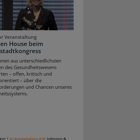
ur Veranstaltung
pen House beim
stadtkongress
nnen aus unterschiedlichsten
en des Gesundheitswesens
rten – offen, kritisch und
rientiert – über die
orderungen und Chancen unseres
eitssystems.
ion
|
In Kooperation mit:
Johnson &