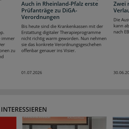
Auch in Rheinland-Pfalz erste
Zwei 
Prüfanträge zu DiGA-
Verla
Verordnungen
Die Aus
kann ab
Bis heute sind die Krankenkassen mit der
nach E
pp.
Erstattung digitaler Therapieprogramme
te immer
nicht richtig warm geworden. Nun nehmen
Der
sie das konkrete Verordnungsgeschehen
ionen zu
offenbar genauer ins Visier.
nd
01.07.2026
30.06.2
 INTERESSIEREN