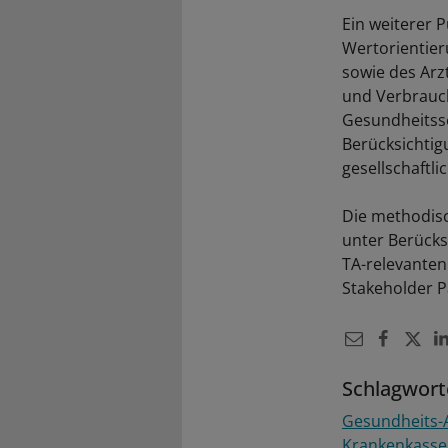
Ein weiterer 
Wertorientier
sowie des Arz
und Verbrauch
Gesundheitsse
Berücksichtig
gesellschaftl
Die methodis
unter Berücks
TA-relevanten
Stakeholder P
Schlagwort
Gesundheits-
Krankenkass