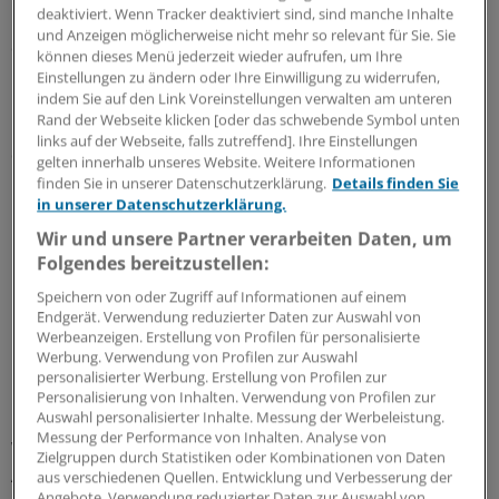
deaktiviert. Wenn Tracker deaktiviert sind, sind manche Inhalte
unterstützen. Dabei bleiben die Daten in der Praxis – auf
und Anzeigen möglicherweise nicht mehr so relevant für Sie. Sie
dem Gerät vor Ort. "Es handelt sich um eine Standalone-
können dieses Menü jederzeit wieder aufrufen, um Ihre
Lösung", so Bergen.
Einstellungen zu ändern oder Ihre Einwilligung zu widerrufen,
indem Sie auf den Link Voreinstellungen verwalten am unteren
Rand der Webseite klicken [oder das schwebende Symbol unten
Und dann sind die zehn Minuten auch schon fast vorbei,
links auf der Webseite, falls zutreffend]. Ihre Einstellungen
die die Geschäftsführerin des Berliner Start-ups
gelten innerhalb unseres Website. Weitere Informationen
magnosco GmbH hat, um ihre digitale Innovation dem
finden Sie in unserer Datenschutzerklärung.
Details finden Sie
in unserer Datenschutzerklärung.
Publikum schmackhaft zu machen.
Wir und unsere Partner verarbeiten Daten, um
Nicht ganz so heiß wie im Fernsehformat "Die Höhle der
Folgendes bereitzustellen:
Löwen" des Privatsenders VOX geht es beim ersten KV
Speichern von oder Zugriff auf Informationen auf einem
Digital Pitching Day zu. Aber es liegt ein gewisses
Endgerät. Verwendung reduzierter Daten zur Auswahl von
Werbeanzeigen. Erstellung von Profilen für personalisierte
Knistern in der Luft. Veranstalter ist die KV Telematik
Werbung. Verwendung von Profilen zur Auswahl
GmbH (KVTG), eine 100-prozentige Tochter der KBV.
personalisierter Werbung. Erstellung von Profilen zur
Personalisierung von Inhalten. Verwendung von Profilen zur
Auswahl personalisierter Inhalte. Messung der Werbeleistung.
Und hinter dem "Pitching" (der Begriff kommt aus der
Messung der Performance von Inhalten. Analyse von
Werbebranche und bezeichnet einen Wettbewerb unter
Zielgruppen durch Statistiken oder Kombinationen von Daten
Agenturen um einen Werbeetat) steht ein komplett
aus verschiedenen Quellen. Entwicklung und Verbesserung der
Angebote. Verwendung reduzierter Daten zur Auswahl von