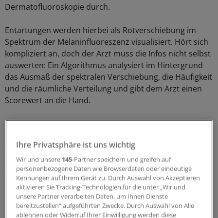
Dermatofluoroskopie durch.
Entartungen werden hierbei als Rotverschiebung im
Spektrum der Melaninfluoreszenz visualisiert. Hört sich
kompliziert an, doch der Arzt muss die Infos nicht selbst
auswerten: Ein Algorithmus analysiert im Hintergrund
das Ausmaß der spektralen Verschiebung, die Häufigkeit
und die räumliche Verteilung und gibt dem Arzt einen
Scorewert an die Hand.
Nach ein bis fünf Minuten hat er somit eine Diagnose-
Empfehlung vorliegen. Eine Lösung, die durchaus auch
Ihre Privatsphäre ist uns wichtig
für Hausärzte interessant ist.
Wir und unsere
145
-Partner speichern und greifen auf
Zweitmeinung auf Knopfdruck
personenbezogene Daten wie Browserdaten oder eindeutige
Kennungen auf Ihrem Gerät zu. Durch Auswahl von Akzeptieren
aktivieren Sie Tracking-Technologien für die unter „Wir und
Das Kombipaket aus Scannverfahren und
unsere Partner verarbeiten Daten, um Ihnen Dienste
Softwarelösung soll als Zweitmeinungsverfahren in der
bereitzustellen“ aufgeführten Zwecke. Durch Auswahl von Alle
Praxis fungieren und den Arzt bei der Diagnose
ablehnen oder Widerruf Ihrer Einwilligung werden diese