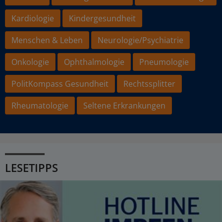
Kardiologie
Kindergesundheit
Menschen & Leben
Neurologie/Psychiatrie
Onkologie
Ophthalmologie
Pneumologie
PolitKompass Gesundheit
Rechtssplitter
Rheumatologie
Seltene Erkrankungen
LESETIPPS