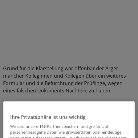
Grund für die Klarstellung war offenbar der Ärger
mancher Kolleginnen und Kollegen über ein weiteres
Formular und die Befürchtung der Prüflinge, wegen
eines falschen Dokuments Nachteile zu haben.
Da gesetzlich festgelegt sei, dass der oder die
Vorsitzende des Prüfungsausschusses über die
Ihre Privatsphäre ist uns wichtig
Prüfungsunfähigkeit entscheidet, könnten andere
Wir und unsere
145
-Partner speichern und greifen auf
Bescheinigungen nicht anerkannt werden, so Malter.
personenbezogene Daten wie Browserdaten oder eindeutige
Kennungen auf Ihrem Gerät zu. Durch Auswahl von Akzeptieren