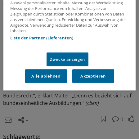
Auswahl personalisierter Inhalte. Messung der Werbeleistung.
Wenn das falsche Formular ausgefüllt werde, könnte der
Messung der Performance von Inhalten. Analyse von
Rücktritt nicht genehmigt und die Prüfung als nicht
Zielgruppen durch Statistiken oder Kombinationen von Daten
aus verschiedenen Quellen. Entwicklung und Verbesserung der
bestanden gewertet werden. Das würde im schlimmsten
Angebote. Verwendung reduzierter Daten zur Auswahl von
Fall dazu führen, dass die Prüflinge ihre Ausbildungen
Inhalten.
insgesamt nicht bestehen.
Liste der Partner (Lieferanten)
„Das wäre für die Betroffenen natürlich eine
Katastrophe“, so Malter. „Wir wurden schon von
Zwecke anzeigen
Prüflingen angerufen, weil ihre Arzt die Bescheinigung
der Prüfungsunfähigkeit nicht ausfüllen wollte.“
Alle ablehnen
Akzeptieren
Die Regelung gilt bundesweit. „Prüfungsrecht ist
Bundesrecht“, erklärt Malter. „Denn es bezieht sich auf
bundeseinheitliche Ausbildungen.“
(cben)
0
Schlagworte: