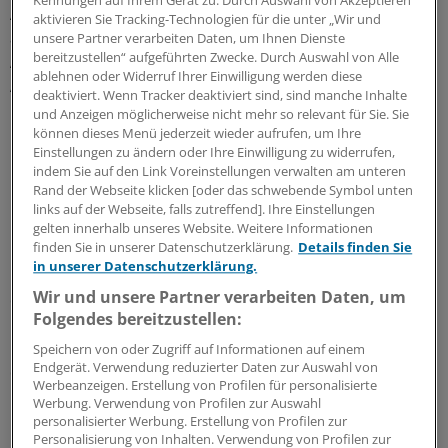
Anders als bei Arbeitsunfähigkeitsbescheinigungen sei
aktivieren Sie Tracking-Technologien für die unter „Wir und
auch eine rückwirkende Ausstellung unmöglich.
unsere Partner verarbeiten Daten, um Ihnen Dienste
bereitzustellen“ aufgeführten Zwecke. Durch Auswahl von Alle
Allgemeine Atteste oder
ablehnen oder Widerruf Ihrer Einwilligung werden diese
Arbeitsunfähigkeitsbescheinigungen (AU-
deaktiviert. Wenn Tracker deaktiviert sind, sind manche Inhalte
Bescheinigungen) werden also nicht anerkannt, so die
und Anzeigen möglicherweise nicht mehr so relevant für Sie. Sie
Behörde.
können dieses Menü jederzeit wieder aufrufen, um Ihre
Einstellungen zu ändern oder Ihre Einwilligung zu widerrufen,
indem Sie auf den Link Voreinstellungen verwalten am unteren
Formular ausschließlich für
Rand der Webseite klicken [oder das schwebende Symbol unten
Gesundheitsberufe
links auf der Webseite, falls zutreffend]. Ihre Einstellungen
gelten innerhalb unseres Website. Weitere Informationen
finden Sie in unserer Datenschutzerklärung.
Details finden Sie
Die Formulare würden von den Prüflingen selbst zur
in unserer Datenschutzerklärung.
Untersuchung mitgebracht und müssten nur noch von
Wir und unsere Partner verarbeiten Daten, um
den Ärzten vervollständigt werden.
Folgendes bereitzustellen:
Es handelt sich um ein Formular, das ausschließlich für
Speichern von oder Zugriff auf Informationen auf einem
Endgerät. Verwendung reduzierter Daten zur Auswahl von
die staatlichen Prüfungen bei den Gesundheitsfach-/-
Werbeanzeigen. Erstellung von Profilen für personalisierte
hilfs/- und Pflegeberufen verwendet werden soll. Andere
Werbung. Verwendung von Profilen zur Auswahl
Berufsgruppen seien nicht betroffen.
personalisierter Werbung. Erstellung von Profilen zur
Personalisierung von Inhalten. Verwendung von Profilen zur