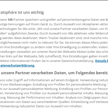
o). Strafgerichte sind häufig auf ärztliche Angaben ange
vatsphäre ist uns wichtig
üssen Ärzte dafür persönlich als Zeuge vor Gericht erschei
satzbeschluss des Bundesgerichtshofs (BGH). Geht es nur u
nsere
145
-Partner speichern und greifen auf personenbezogene Daten wie 
cht danach das Verlesen eines Attests aus.
utige Kennungen auf Ihrem Gerät zu. Durch Auswahl von Akzeptieren aktivi
echnologien für die unter „Wir und unsere Partner verarbeiten Daten, um I
ellen“ aufgeführten Zwecke. Durch Auswahl von Alle ablehnen oder Widerruf
ng werden diese deaktiviert. Wenn Tracker deaktiviert sind, sind manche Inh
23.11.2011, 15:36 Uhr
öglicherweise nicht mehr so relevant für Sie. Sie können dieses Menü jeder
um Ihre Einstellungen zu ändern oder Ihre Einwilligung zu widerrufen, indem
nstellungen verwalten am unteren Rand der Webseite klicken [oder das sc
en links auf der Webseite, falls zutreffend]. Ihre Einstellungen gelten inner
eitere Informationen finden Sie in unserer Datenschutzerklärung.
Details 
Im Streitfall ging es um sexuel
Datenschutzerklärung.
einem Parkplatz in der Nähe ei
 unsere Partner verarbeiten Daten, um Folgendes bereit
Der Angeklagte soll die Frau in 
von oder Zugriff auf Informationen auf einem Endgerät. Verwendung reduzi
Dornengebüsch gestoßen habe
l von Werbeanzeigen. Erstellung von Profilen für personalisierte Werbung
eine Vergewaltigung verhinde
en zur Auswahl personalisierter Werbung. Erstellung von Profilen zur Person
en. Verwendung von Profilen zur Auswahl personalisierter Inhalte. Messung
schließlich fliehen.
ung. Messung der Performance von Inhalten. Analyse von Zielgruppen durch
inationen von Daten aus verschiedenen Quellen. Entwicklung und Verbess
 Verwendung reduzierter Daten zur Auswahl von Inhalten.