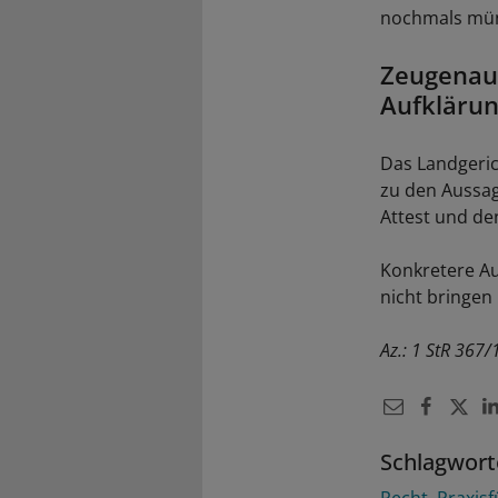
nochmals münd
Zeugenaus
Aufklärun
Das Landgeric
zu den Aussa
Attest und de
Konkretere A
nicht bringen
Az.: 1 StR 367/
Schlagwort
Recht
Praxis