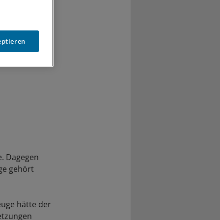
eptieren
fe. Dagegen
ge gehört
euge hätte der
letzungen