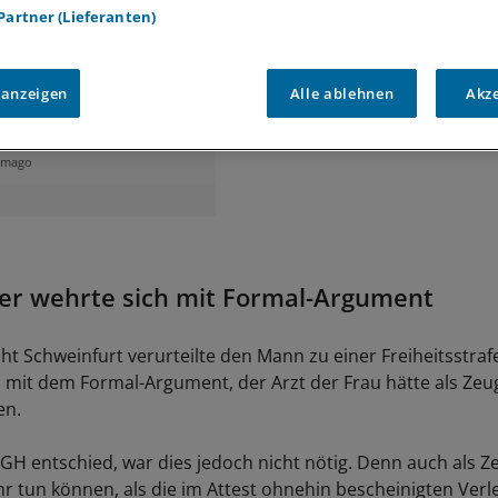
 Partner (Lieferanten)
 anzeigen
Alle ablehnen
Akz
GH: Ärzte müssen bei
dlung nicht persönlich
scheinen.
imago
ter wehrte sich mit Formal-Argument
ht Schweinfurt verurteilte den Mann zu einer Freiheitsstra
h mit dem Formal-Argument, der Arzt der Frau hätte als Zeu
en.
GH entschied, war dies jedoch nicht nötig. Denn auch als Z
hr tun können, als die im Attest ohnehin bescheinigten Ver