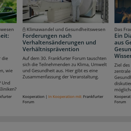
swesen
Klimawandel und Gesundheitswesen
Das Fran
eit:
Forderungen nach
Ein D
Verhaltensänderungen und
aus Ge
Verhältnisprävention
Gesun
Wisse
 die
Auf dem 30. Frankfurter Forum tauschten
sich die Teilnehmenden zu Klima, Umwelt
Ziel des
n, wie
und Gesundheit aus. Hier gibt es eine
zentrale
Zusammenfassung der Veranstaltung.
Gesundhe
? Und
diskuti
liniken?
möglich
kfurter
Kooperation
|
In Kooperation mit:
Frankfurter
Kooperat
Forum
Forum