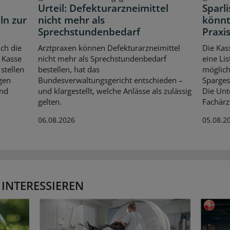
Urteil: Defekturarzneimittel
Sparl
ln zur
nicht mehr als
könnt
Sprechstundenbedarf
Praxis
ch die
Arztpraxen können Defekturarzneimittel
Die Kas
 Kasse
nicht mehr als Sprechstundenbedarf
eine Lis
stellen
bestellen, hat das
möglich
gen
Bundesverwaltungsgericht entschieden –
Spargese
Und
und klargestellt, welche Anlässe als zulässig
Die Unt
gelten.
Fachärz
06.08.2026
05.08.2
 INTERESSIEREN