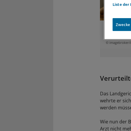
Liste der
Zwecke
Urteil des B
einer Verhan
als Zeuge er
© imagebroker/
Verurteil
Das Landgeric
wehrte er sic
werden müss
Wie nun der B
Arzt nicht me