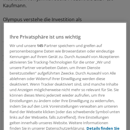
Kaufmann.
Olympus verstehe die Investition als
Zukunftsversprechen. Mit den Bauten in Hammerbrook
und Jenfeld "bekennen wir uns als größter japanischer
Ihre Privatsphäre ist uns wichtig
Arbeitgeber klar zur Hansestadt", betont Kaufmann. Das
Wir und unsere
145
-Partner speichern und greifen auf
Unternehmen plane bis zu fünf Prozent mehr
personenbezogene Daten wie Browserdaten oder eindeutige
Arbeitsplätze jährlich – vor allem in der Medizintechnik,
Kennungen auf Ihrem Gerät zu. Durch Auswahl von Akzeptieren
wie es heißt.
aktivieren Sie Tracking-Technologien für die unter „Wir und
unsere Partner verarbeiten Daten, um Ihnen Dienste
bereitzustellen“ aufgeführten Zwecke. Durch Auswahl von Alle
Olympus arbeitet unter seinem Präsidenten Hiroyuki
ablehnen oder Widerruf Ihrer Einwilligung werden diese
Sasa, einem Medizintechnik-Experten, weiter am
deaktiviert. Wenn Tracker deaktiviert sind, sind manche Inhalte
Vertrauensaufbau nach dem verheerenden
und Anzeigen möglicherweise nicht mehr so relevant für Sie. Sie
können dieses Menü jederzeit wieder aufrufen, um Ihre
Bilanzbetrug, der 2011 aufgeflogen war
. Das
Einstellungen zu ändern oder Ihre Einwilligung zu widerrufen,
Unternehmen hatte zugegeben, dass alte
indem Sie auf den Link Voreinstellungen verwalten am unteren
Anlageverluste von 117,7 Milliarden Yen (rund 1,1
Rand der Webseite klicken [oder das schwebende Symbol unten
Milliarden Euro) verschleiert worden waren.
(maw)
links auf der Webseite, falls zutreffend]. Ihre Einstellungen
gelten innerhalb unseres Website. Weitere Informationen
finden Sie in unserer Datenschutzerklärung.
Details finden Sie