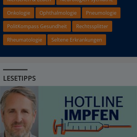
Onkologie
Ophthalmologie
Pneumologie
PolitKompass Gesundheit
Rechtssplitter
Rheumatologie
Seltene Erkrankungen
LESETIPPS