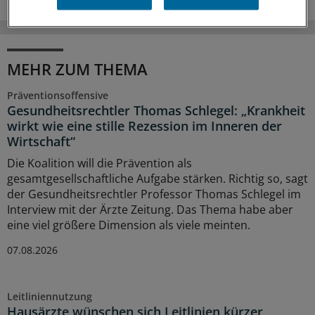
MEHR ZUM THEMA
Präventionsoffensive
Gesundheitsrechtler Thomas Schlegel: „Krankheit
wirkt wie eine stille Rezession im Inneren der
Wirtschaft“
Die Koalition will die Prävention als
gesamtgesellschaftliche Aufgabe stärken. Richtig so, sagt
der Gesundheitsrechtler Professor Thomas Schlegel im
Interview mit der Ärzte Zeitung. Das Thema habe aber
eine viel größere Dimension als viele meinten.
07.08.2026
Leitliniennutzung
Hausärzte wünschen sich Leitlinien kürzer,