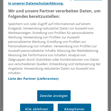
0
in unserer Datenschutzerklärung.
Wir und unsere Partner verarbeiten Daten, um
Schlagworte:
Folgendes bereitzustellen:
Unternehmen
Medizintechnik
Hamburg
Speichern von oder Zugriff auf Informationen auf einem
Endgerät. Verwendung reduzierter Daten zur Auswahl von
Werbeanzeigen. Erstellung von Profilen für personalisierte
Ihr Newsletter zum Thema
Werbung. Verwendung von Profilen zur Auswahl
personalisierter Werbung. Erstellung von Profilen zur
Beruf & Alltag
Personalisierung von Inhalten. Verwendung von Profilen zur
Auswahl personalisierter Inhalte. Messung der Werbeleistung.
Die Sonntagslektüre: Lesen Sie Wissenswertes und
Messung der Performance von Inhalten. Analyse von
Zielgruppen durch Statistiken oder Kombinationen von Daten
Nützliches für Ihre tägliche Arbeit, lassen Sie sich von
aus verschiedenen Quellen. Entwicklung und Verbesserung der
Kolleginnen und Kollegen inspirieren - und seien Sie immer
Angebote. Verwendung reduzierter Daten zur Auswahl von
einen Schritt voraus.
Inhalten.
Liste der Partner (Lieferanten)
wöchentlich (Sonntag)
Zwecke anzeigen
Zum Abonnieren bitte anmelden
Alle ablehnen
Akzeptieren