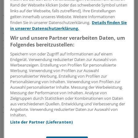
exakt vorauszuahnen, erklärt Sören Kupke,
Rand der Webseite klicken [oder das schwebende Symbol unten
Fachbereichsleiter für Kundenportale und
links auf der Webseite, falls zutreffend]. Ihre Einstellungen
Verkaufsprozesse bei Allianz Leben.
gelten innerhalb unseres Website. Weitere Informationen
finden Sie in unserer Datenschutzerklärung.
Details finden Sie
in unserer Datenschutzerklärung.
Allein auf die Frage nach dem Alter gibt es mehrere
Wir und unsere Partner verarbeiten Daten, um
Antwortmöglichkeiten: Der eine Nutzer nennt nur eine
Folgendes bereitzustellen:
Zahl, der nächste hängt das Wort "Jahre" hintendran,
und wieder ein anderer nennt sein Geburtsdatum.
Speichern von oder Zugriff auf Informationen auf einem
Endgerät. Verwendung reduzierter Daten zur Auswahl von
Werbeanzeigen. Erstellung von Profilen für personalisierte
"All diese Möglichkeiten müssen bedacht und
Werbung. Verwendung von Profilen zur Auswahl
programmiert werden, eine Antwort muss festgelegt
personalisierter Werbung. Erstellung von Profilen zur
Personalisierung von Inhalten. Verwendung von Profilen zur
werden", erklärt der Digitalisierungsexperte. Momentan
Auswahl personalisierter Inhalte. Messung der Werbeleistung.
ist die Kommunikation auch noch weit entfernt von
Messung der Performance von Inhalten. Analyse von
natürlicher Sprache. Nutzer müssen Fragen und
Zielgruppen durch Statistiken oder Kombinationen von Daten
aus verschiedenen Quellen. Entwicklung und Verbesserung der
Anweisungen nach einem genauen Muster geben, sonst
Angebote. Verwendung reduzierter Daten zur Auswahl von
versteht Alexa sie nicht. Auch die Antworten sind meist
Inhalten.
etwas holprig.
Liste der Partner (Lieferanten)
Die Kommunikation mit Alexa ist allerdings nicht das