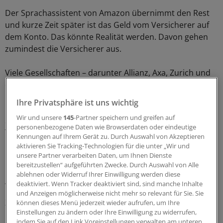
Der Sprachassistent von Amazon übernimmt den Rest
und kurze Zeit später ist das Geld vom Versicherer auf
dem Konto. Das könnte Realität werden. Davon gehen
zumindest die Versicherer aus.
Viele Gesellschaften – darunter Allianz, Axa, Zurich und
die Deutsche Familienversicherung (DFV) – haben
bereits sogenannte Skills für Alexa entwickelt.
Ihre Privatsphäre ist uns wichtig
Wir und unsere
145
-Partner speichern und greifen auf
Skills funktionieren wie eine App für Smartphone oder
personenbezogene Daten wie Browserdaten oder eindeutige
Tablet: Sie geben Alexa bestimmte Fähigkeiten, zum
Kennungen auf Ihrem Gerät zu. Durch Auswahl von Akzeptieren
Beispiel die Verkehrsnachrichten vorzulesen oder eben
aktivieren Sie Tracking-Technologien für die unter „Wir und
unsere Partner verarbeiten Daten, um Ihnen Dienste
über die Policen des jeweiligen Anbieters zu informieren.
bereitzustellen“ aufgeführten Zwecke. Durch Auswahl von Alle
ablehnen oder Widerruf Ihrer Einwilligung werden diese
Alexa muss erst noch viel lernen
deaktiviert. Wenn Tracker deaktiviert sind, sind manche Inhalte
und Anzeigen möglicherweise nicht mehr so relevant für Sie. Sie
Zurzeit sind die Möglichkeiten der Skills jedoch noch
können dieses Menü jederzeit wieder aufrufen, um Ihre
Einstellungen zu ändern oder Ihre Einwilligung zu widerrufen,
begrenzt. Mit das Schwierigste ist, den Gesprächsverlauf
indem Sie auf den Link Voreinstellungen verwalten am unteren