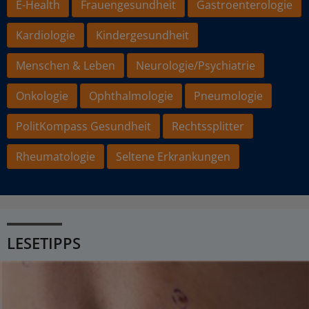
E-Health
Frauengesundheit
Gastroenterologie
Kardiologie
Kindergesundheit
Menschen & Leben
Neurologie/Psychiatrie
Onkologie
Ophthalmologie
Pneumologie
PolitKompass Gesundheit
Rechtssplitter
Rheumatologie
Seltene Erkrankungen
LESETIPPS