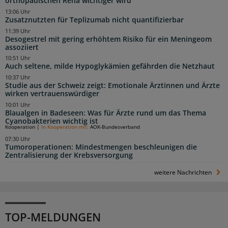
orthopädischen Reha wichtiger wird
13:06 Uhr
Zusatznutzten für Teplizumab nicht quantifizierbar
11:39 Uhr
Desogestrel mit gering erhöhtem Risiko für ein Meningeom
assoziiert
10:51 Uhr
Auch seltene, milde Hypoglykämien gefährden die Netzhaut
10:37 Uhr
Studie aus der Schweiz zeigt: Emotionale Ärztinnen und Ärzte
wirken vertrauenswürdiger
10:01 Uhr
Blaualgen in Badeseen: Was für Ärzte rund um das Thema
Cyanobakterien wichtig ist
Kooperation
|
In Kooperation mit:
AOK-Bundesverband
07:30 Uhr
Tumoroperationen: Mindestmengen beschleunigen die
Zentralisierung der Krebsversorgung
weitere Nachrichten
TOP-MELDUNGEN