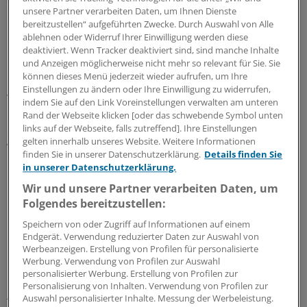
des großen Klinikums Neukölln. Dort wird derzeit ein
unsere Partner verarbeiten Daten, um Ihnen Dienste
Erweiterungsbau mit neuer Rettungsstelle, OP-Trakt,
bereitzustellen“ aufgeführten Zwecke. Durch Auswahl von Alle
Funktionsdiagnostik und mehreren Stationen mit 240
ablehnen oder Widerruf Ihrer Einwilligung werden diese
Betten, 28 intensivmedizinischen Betten und einen
deaktiviert. Wenn Tracker deaktiviert sind, sind manche Inhalte
und Anzeigen möglicherweise nicht mehr so relevant für Sie. Sie
Hubschrauberlandeplatz errichtet.
können dieses Menü jederzeit wieder aufrufen, um Ihre
Einstellungen zu ändern oder Ihre Einwilligung zu widerrufen,
Weitere Gelder fließen 2019 in ein neues
indem Sie auf den Link Voreinstellungen verwalten am unteren
Krankenhausgebäude mit etwa 100 Betten, sechs OP-
Rand der Webseite klicken [oder das schwebende Symbol unten
links auf der Webseite, falls zutreffend]. Ihre Einstellungen
Sälen, Radiologie und Intensivmedizin am Auguste-
gelten innerhalb unseres Website. Weitere Informationen
Viktoria-Klinikum im Stadtteil Schöneberg. Dafür wurde
finden Sie in unserer Datenschutzerklärung.
Details finden Sie
im April der Grundstein gelegt. Auch an der Vivantes-
in unserer Datenschutzerklärung.
Klinik in Spandau und am Humboldt-Klinikum entstehen
Wir und unsere Partner verarbeiten Daten, um
Neubauten mit insgesamt rund 180 Betten.
(ami)
Folgendes bereitzustellen:
Speichern von oder Zugriff auf Informationen auf einem
0
Endgerät. Verwendung reduzierter Daten zur Auswahl von
Werbeanzeigen. Erstellung von Profilen für personalisierte
Werbung. Verwendung von Profilen zur Auswahl
Schlagworte:
personalisierter Werbung. Erstellung von Profilen zur
Personalisierung von Inhalten. Verwendung von Profilen zur
Unternehmen
Klinik-Management
Auswahl personalisierter Inhalte. Messung der Werbeleistung.