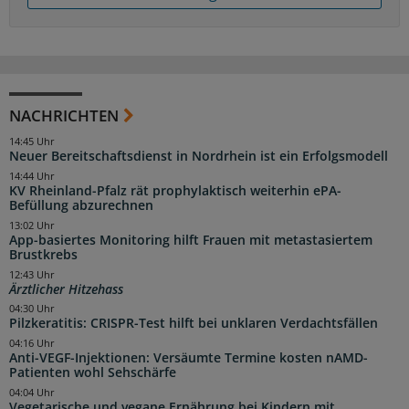
NACHRICHTEN
14:45 Uhr
Neuer Bereitschaftsdienst in Nordrhein ist ein Erfolgsmodell
14:44 Uhr
KV Rheinland-Pfalz rät prophylaktisch weiterhin ePA-
Befüllung abzurechnen
13:02 Uhr
App-basiertes Monitoring hilft Frauen mit metastasiertem
Brustkrebs
12:43 Uhr
Ärztlicher Hitzehass
04:30 Uhr
Pilzkeratitis: CRISPR-Test hilft bei unklaren Verdachtsfällen
04:16 Uhr
Anti-VEGF-Injektionen: Versäumte Termine kosten nAMD-
Patienten wohl Sehschärfe
04:04 Uhr
Vegetarische und vegane Ernährung bei Kindern mit