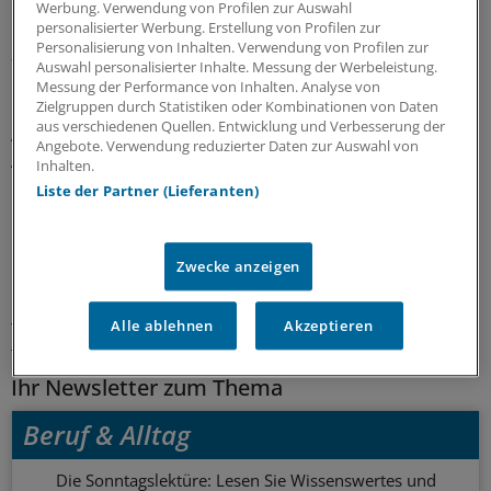
möglichen Nikotinsucht und daraus resultierenden
Werbung. Verwendung von Profilen zur Auswahl
Gesundheitsgefahren zu schützen, sollten E-Zigaretten -
personalisierter Werbung. Erstellung von Profilen zur
Personalisierung von Inhalten. Verwendung von Profilen zur
ähnlich wie Tabakprodukte - weiteren regulatorischen
Auswahl personalisierter Inhalte. Messung der Werbeleistung.
Maßnahmen unterworfen werden, fordert das DKFZ.
Messung der Performance von Inhalten. Analyse von
Dazu zählten seiner Ansicht nach beispielsweise ein
Zielgruppen durch Statistiken oder Kombinationen von Daten
aus verschiedenen Quellen. Entwicklung und Verbesserung der
Abgabeverbot an Jugendliche und das Verbot von
Angebote. Verwendung reduzierter Daten zur Auswahl von
Aromen, die für Kinder attraktiv sind.
(maw)
Inhalten.
Liste der Partner (Lieferanten)
0
Zwecke anzeigen
Schlagworte:
Unternehmen
Suchtkrankheiten
Atemwegskrankheiten
Alle ablehnen
Akzeptieren
Pneumologie
Ihr Newsletter zum Thema
Beruf & Alltag
Die Sonntagslektüre: Lesen Sie Wissenswertes und