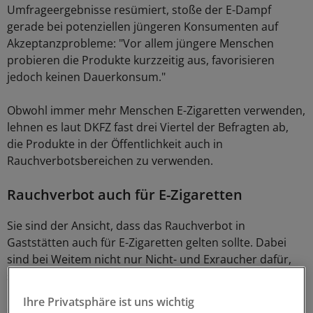
Umfrageergebnisse resümiert, stoße der E-Dampf
gerade bei potenziellen jüngeren Konsumenten auf
Akzeptanzprobleme: "Vor allem jüngere Menschen
probieren die Produkte kurzzeitig aus, favorisieren
jedoch keinen Dauerkonsum."
Obwohl immer mehr Menschen E-Zigaretten verwenden,
lehnen es laut DKFZ fast drei Viertel der Befragten ab,
die Produkte in der Öffentlichkeit auch in
Rauchverbotsbereichen zu verwenden.
Rauchverbot auch für E-Zigaretten
Sie sind der Ansicht, dass das Rauchverbot in
Gaststätten auch für E-Zigaretten gelten sollte. Dabei
sind bei Weitem nicht nur Nicht- und Exraucher dafür,
sondern auch mehr als die Hälfte (55 Prozent) der
Raucher. Ebenso viele Raucher begrüßen auch
Ihre Privatsphäre ist uns wichtig
grundsätzlich die Rauchverbote in der Gastronomie.