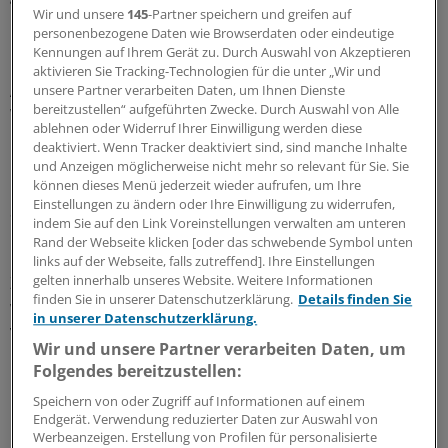
Wir und unsere
145
-Partner speichern und greifen auf
personenbezogene Daten wie Browserdaten oder eindeutige
Den Gebrauch von E-Zigaretten in
Kennungen auf Ihrem Gerät zu. Durch Auswahl von Akzeptieren
Nichtraucherbereichen zu verbieten, empfiehlt nach
aktivieren Sie Tracking-Technologien für die unter „Wir und
Angaben des Krebsforschungszentrums auch die
unsere Partner verarbeiten Daten, um Ihnen Dienste
bereitzustellen“ aufgeführten Zwecke. Durch Auswahl von Alle
Weltgesundheitsorganisation, deren Conference of the
ablehnen oder Widerruf Ihrer Einwilligung werden diese
Parties vor Kurzem in Moskau zu Ende ging. Denn beim
deaktiviert. Wenn Tracker deaktiviert sind, sind manche Inhalte
Gebrauch von E-Zigaretten gelangten lungengängige
und Anzeigen möglicherweise nicht mehr so relevant für Sie. Sie
Partikel und geringe Mengen krebserzeugender
können dieses Menü jederzeit wieder aufrufen, um Ihre
Einstellungen zu ändern oder Ihre Einwilligung zu widerrufen,
Substanzen in die Raumluft und beeinträchtigten die
indem Sie auf den Link Voreinstellungen verwalten am unteren
Luftqualität.
Rand der Webseite klicken [oder das schwebende Symbol unten
links auf der Webseite, falls zutreffend]. Ihre Einstellungen
gelten innerhalb unseres Website. Weitere Informationen
Zudem bekämen Raucher Lust auf eine "echte" Zigarette,
finden Sie in unserer Datenschutzerklärung.
Details finden Sie
wenn sie jemanden eine elektronische Zigarette
in unserer Datenschutzerklärung.
verwenden sähen. Dadurch, so warnt das DKFZ,
Wir und unsere Partner verarbeiten Daten, um
rauchten sie mehr und hätten eine geringere
Folgendes bereitzustellen:
Motivation, einen Rauchstopp zu versuchen.
Speichern von oder Zugriff auf Informationen auf einem
Endgerät. Verwendung reduzierter Daten zur Auswahl von
Um Jugendliche und Erwachsene wirksam vor einer
Werbeanzeigen. Erstellung von Profilen für personalisierte