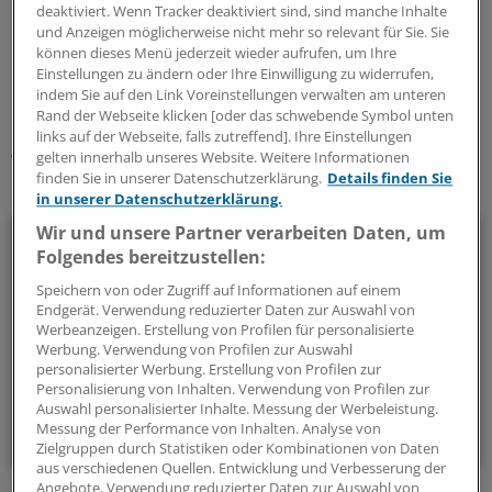
deaktiviert. Wenn Tracker deaktiviert sind, sind manche Inhalte
und Anzeigen möglicherweise nicht mehr so relevant für Sie. Sie
0
können dieses Menü jederzeit wieder aufrufen, um Ihre
Einstellungen zu ändern oder Ihre Einwilligung zu widerrufen,
indem Sie auf den Link Voreinstellungen verwalten am unteren
Schlagworte:
Rand der Webseite klicken [oder das schwebende Symbol unten
links auf der Webseite, falls zutreffend]. Ihre Einstellungen
Haut-Krankheiten
Dermatologie
Innere Medizin
gelten innerhalb unseres Website. Weitere Informationen
finden Sie in unserer Datenschutzerklärung.
Details finden Sie
Ihr Newsletter zum Thema
in unserer Datenschutzerklärung.
Wir und unsere Partner verarbeiten Daten, um
Dermatologie
Folgendes bereitzustellen:
Welche aktuellen Entwicklungen gibt es in der
Speichern von oder Zugriff auf Informationen auf einem
Endgerät. Verwendung reduzierter Daten zur Auswahl von
Dermatologie? Antworten liefern wir in diesem Newsletter.
Werbeanzeigen. Erstellung von Profilen für personalisierte
Werbung. Verwendung von Profilen zur Auswahl
personalisierter Werbung. Erstellung von Profilen zur
alle 3 Wochen (Dienstag)
Personalisierung von Inhalten. Verwendung von Profilen zur
Auswahl personalisierter Inhalte. Messung der Werbeleistung.
Zum Abonnieren bitte anmelden
Messung der Performance von Inhalten. Analyse von
Zielgruppen durch Statistiken oder Kombinationen von Daten
aus verschiedenen Quellen. Entwicklung und Verbesserung der
Angebote. Verwendung reduzierter Daten zur Auswahl von