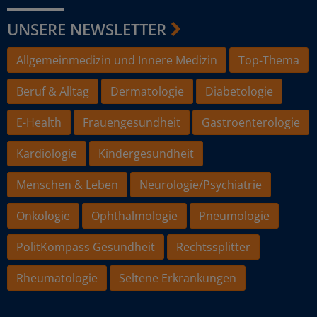
UNSERE NEWSLETTER
Allgemeinmedizin und Innere Medizin
Top-Thema
Beruf & Alltag
Dermatologie
Diabetologie
E-Health
Frauengesundheit
Gastroenterologie
Kardiologie
Kindergesundheit
Menschen & Leben
Neurologie/Psychiatrie
Onkologie
Ophthalmologie
Pneumologie
PolitKompass Gesundheit
Rechtssplitter
Rheumatologie
Seltene Erkrankungen