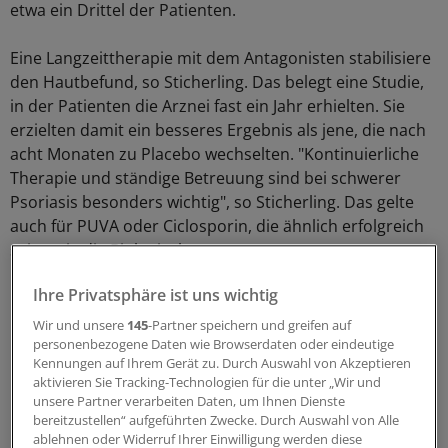
etwa ein Drittel der Patienten.
Eine Langzeittherapie mit dem Antagonisten stabilisiere
den Hautbefund, so Sticherling. Das belegt eine Studie,
in der Patienten die Arznei fast ein Jahr erhielten. Sie
erzielten damit ein besseres Ergebnis als jene, die nach
acht Monaten zu Placebo wechselten. "Kontinuierliche
Therapie und ständige Betreuung sind bei schwerer
Psoriasis besonders wichtig", so Sticherling. Das gelte
auch für PUVA oder Ciclosporin, die ähnlich erfolgreich
seien wie die Biologicals.
Ihre Privatsphäre ist uns wichtig
Lesen Sie dazu auch:
Wir und unsere
145
-Partner speichern und greifen auf
personenbezogene Daten wie Browserdaten oder eindeutige
Dauertherapie bremst Fortschreiten der Atopie
Kennungen auf Ihrem Gerät zu. Durch Auswahl von Akzeptieren
Finasterid kräftigt schütteres Haupthaar sichtbar
aktivieren Sie Tracking-Technologien für die unter „Wir und
unsere Partner verarbeiten Daten, um Ihnen Dienste
Infoplattform für Patienten mit Schuppenflechte
bereitzustellen“ aufgeführten Zwecke. Durch Auswahl von Alle
ablehnen oder Widerruf Ihrer Einwilligung werden diese
Einmaltherapie verscheucht den Fußpilz