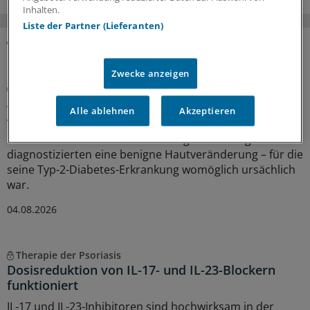
Inhalten.
Liste der Partner (Lieferanten)
MEHR ZUM THEMA
Zwecke anzeigen
Kasuistik
Atypische Stirnfalten: Wo kommen sie her?
Alle ablehnen
Akzeptieren
Vor mehreren Jahren entdeckte ein Patient tiefgefurchte
Falten auf seiner Stirn. Dermatologische Kollegen
diagnostizierten eine benigne Hautveränderung – für die
seine Typ-2-Diabetes-Erkrankung womöglich ursächlich
war.
04.08.2026
Therapie der Psoriasis
Dosisreduktion von IL-17- und IL-23-Blockern
funktioniert
IL-17 und IL-23-Inhibitoren sind hochwirksam in der