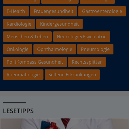
E-Health
Frauengesundheit
Gastroenterologie
Kardiologie
Kindergesundheit
Menschen & Leben
Neurologie/Psychiatrie
Onkologie
Ophthalmologie
Pneumologie
PolitKompass Gesundheit
Rechtssplitter
Rheumatologie
Seltene Erkrankungen
LESETIPPS