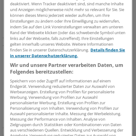
Gewebeveränderungen (Zelleinlagerungen,
deaktiviert. Wenn Tracker deaktiviert sind, sind manche Inhalte
und Anzeigen möglicherweise nicht mehr so relevant für Sie. Sie
Pigmentstörungen, Dystrophie, lysosomale
können dieses Menü jederzeit wieder aufrufen, um Ihre
Enzymdefekte, Amyloidosen, Zellalterung, Apoptose und
Einstellungen zu ändern oder Ihre Einwilligung zu widerrufen,
Nekrose) zu geben.
indem Sie auf den Link Voreinstellungen verwalten am unteren
Rand der Webseite klicken [oder das schwebende Symbol unten
Von der Anatomie ins Detail - so wird
links auf der Webseite, falls zutreffend]. Ihre Einstellungen
gelten innerhalb unseres Website. Weitere Informationen
Verständnis erleichtert
finden Sie in unserer Datenschutzerklärung.
Details finden Sie
in unserer Datenschutzerklärung.
Im Speziellen Teil werden etwa Blut, Herz, Gefäßsystem
Wir und unsere Partner verarbeiten Daten, um
und Blutkreislauf, Wasser-, Elektrolyt- und Säure-Basen-
Folgendes bereitzustellen:
Haushalt oder Haut unter die Lupe genommen. Wo es
Speichern von oder Zugriff auf Informationen auf einem
sich anbietet und wo es für das Verständnis der
Endgerät. Verwendung reduzierter Daten zur Auswahl von
Organfunktionen dienlich ist, werden dabei erst
Werbeanzeigen. Erstellung von Profilen für personalisierte
Informationen zur Anatomie geliefert, dann werden
Werbung. Verwendung von Profilen zur Auswahl
personalisierter Werbung. Erstellung von Profilen zur
physiologische Abläufe beschrieben und
Personalisierung von Inhalten. Verwendung von Profilen zur
pathophysiologische Prozesse.
Auswahl personalisierter Inhalte. Messung der Werbeleistung.
Messung der Performance von Inhalten. Analyse von
Zielgruppen durch Statistiken oder Kombinationen von Daten
Auch hier wiederum: klare Strukturen, viele
aus verschiedenen Quellen. Entwicklung und Verbesserung der
Abbildungen, Fluss-Schemata und Tabellen. Eine
Angebote. Verwendung reduzierter Daten zur Auswahl von