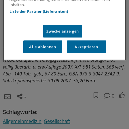
Zusammenstellung der Maßeinheiten der Physiologie
Inhalten.
und der Normwerte von Laborparametern sowie eine
Liste der Partner (Lieferanten)
Liste von häufigen Abkürzungen und weiterführender
Lehrbücher runden das Werk ab.
(mal)
Zwecke anzeigen
Prof. Dr. Dr. Drs. h. c. Ernst Mutschler, Prof. Dr. Hans-Georg
Schaible, Prof. Dr. Peter Vaupel (Autoren): Anatomie -
Alle ablehnen
Akzeptieren
Physiologie - Pathophysiologie des Menschen,
Wissenschaftliche Verlagsgesellschaft mbH, Stuttgart, 6.,
völlig überarb. u. erw.Auflage 2007, XXI, 981 Seiten, 563 vierf.
Abb., 140 Tab., geb., 67,80 Euro, ISBN 978-3-8047-2342-9,
Subskriptionspreis bis 30.09.2007: 58,20 Euro.
0
Schlagworte:
Allgemeinmedizin
Gesellschaft