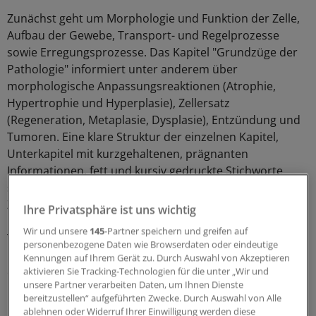
Zunächst geht um Morphologie und Funktion der Zelle,
Aufbau der Gewebe, Transport- und Regelprozesse
sowie Erregungsprozesse. Das Kapitel "Grundzüge der
Pathologie" informiert unter anderem über
morphologische Anpassungsreaktionen (Atrophie,
Hypertrophie und Hyperplasie), Zellersatz
(Regeneration, Metaplasie, Dysplasie), Entzündung und
Tumoren. Eine klare Struktur der einzelnen Kapitel,
Unterkapitel mit kurzgehaltenen, prägnanten
Informationen, fett und kursiv gedruckte Stichworte
sowie ergänzende, ins Detail gehende
Zusatzinformationen in kleinerer Schrift als der
Ihre Privatsphäre ist uns wichtig
Grundtext regen zum Stöbern an. Vierfarbige Grafiken,
Wir und unsere
145
-Partner speichern und greifen auf
Tabellen und die Zusammenfassungen am Ende jedes
personenbezogene Daten wie Browserdaten oder eindeutige
Unterkapitels machen es leicht, Wesentliches schnell zu
Kennungen auf Ihrem Gerät zu. Durch Auswahl von Akzeptieren
erarbeiten. Nur vier Seiten reichen den Autoren
aktivieren Sie Tracking-Technologien für die unter „Wir und
unsere Partner verarbeiten Daten, um Ihnen Dienste
Mutschler, Schaible und Vaupel dabei zum Beispiel aus,
bereitzustellen“ aufgeführten Zwecke. Durch Auswahl von Alle
um einen umfassenden Überblick zu Zell- und
ablehnen oder Widerruf Ihrer Einwilligung werden diese