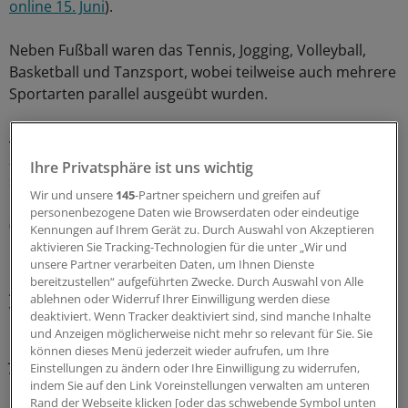
online 15. Juni
).
Neben Fußball waren das Tennis, Jogging, Volleyball,
Basketball und Tanzsport, wobei teilweise auch mehrere
Sportarten parallel ausgeübt wurden.
Als Messparameter dienten den Ärzten die Abstände
zwischen den beiden medialen Femurkondylen (IC)
Ihre Privatsphäre ist uns wichtig
sowie den beiden medialen Fußknöcheln (IM). Aus
Wir und unsere
145
-Partner speichern und greifen auf
beiden Messwerten wurde jeweils der Quotient gebildet
personenbezogene Daten wie Browserdaten oder eindeutige
(IC/IM).
Kennungen auf Ihrem Gerät zu. Durch Auswahl von Akzeptieren
aktivieren Sie Tracking-Technologien für die unter „Wir und
unsere Partner verarbeiten Daten, um Ihnen Dienste
Die Daten der Teilnehmer wurden für drei
bereitzustellen“ aufgeführten Zwecke. Durch Auswahl von Alle
Altersgruppen ausgewertet: Zwölf- bis Dreizehnjährige,
ablehnen oder Widerruf Ihrer Einwilligung werden diese
Vierzehn- bis Fünfzehnjährige und Ältere. Mithilfe von
deaktiviert. Wenn Tracker deaktiviert sind, sind manche Inhalte
Fragebögen wurde eruiert, welche Sportarten die
und Anzeigen möglicherweise nicht mehr so relevant für Sie. Sie
können dieses Menü jederzeit wieder aufrufen, um Ihre
Jugendlichen betrieben und wie viele Stunden sie pro
Einstellungen zu ändern oder Ihre Einwilligung zu widerrufen,
Woche damit zubrachten.
indem Sie auf den Link Voreinstellungen verwalten am unteren
Rand der Webseite klicken [oder das schwebende Symbol unten