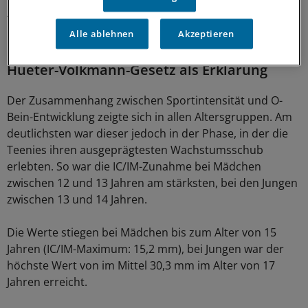
begünstigen schien als Fußball. Bei Mädchen war die
Trainingsintensität für alle untersuchten Sportarten mit
Alle ablehnen
Akzeptieren
höheren IC/IM-Werten verknüpft.
Hueter-Volkmann-Gesetz als Erklärung
Der Zusammenhang zwischen Sportintensität und O-
Bein-Entwicklung zeigte sich in allen Altersgruppen. Am
deutlichsten war dieser jedoch in der Phase, in der die
Teenies ihren ausgeprägtesten Wachstumsschub
erlebten. So war die IC/IM-Zunahme bei Mädchen
zwischen 12 und 13 Jahren am stärksten, bei den Jungen
zwischen 13 und 14 Jahren.
Die Werte stiegen bei Mädchen bis zum Alter von 15
Jahren (IC/IM-Maximum: 15,2 mm), bei Jungen war der
höchste Wert von im Mittel 30,3 mm im Alter von 17
Jahren erreicht.