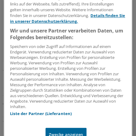
links auf der Webseite, falls zutreffend]. Ihre Einstellungen
Studienergebnisse
gelten innerhalb unseres Website. Weitere Informationen
finden Sie in unserer Datenschutzerklärung.
Details finden Sie
Es gab eine deutliche Korrelation zwischen der
in unserer Datenschutzerklärung.
Intensität des Impact-Sports und der
Wir und unsere Partner verarbeiten Daten, um
Entwicklung zum O-Bein.
Folgendes bereitzustellen:
Der Zusammenhang war am deutlichsten in der
Speichern von oder Zugriff auf Informationen auf einem
Phase mit ausgeprägtestem Wachstumsschub.
Endgerät. Verwendung reduzierter Daten zur Auswahl von
Werbeanzeigen. Erstellung von Profilen für personalisierte
Werbung. Verwendung von Profilen zur Auswahl
personalisierter Werbung. Erstellung von Profilen zur
Was die Forscher feststellten, war eine deutliche
Personalisierung von Inhalten. Verwendung von Profilen zur
Korrelation zwischen der Intensität des High-Impact-
Auswahl personalisierter Inhalte. Messung der Werbeleistung.
Messung der Performance von Inhalten. Analyse von
Sports und der Entwicklung der Knieausrichtung hin
Zielgruppen durch Statistiken oder Kombinationen von Daten
zum O-Bein. Dazu trug nicht nur der Fußball, sondern
aus verschiedenen Quellen. Entwicklung und Verbesserung der
jede der untersuchten Sportarten ihr Scherflein bei.
Angebote. Verwendung reduzierter Daten zur Auswahl von
Inhalten.
Liste der Partner (Lieferanten)
Signifikant positive Assoziationen fanden sich für alle
Teilnehmer bei Fußball, Jogging und Volleyball, wobei
Letzteres die Fehlstellung sogar noch stärker zu
Zwecke anzeigen