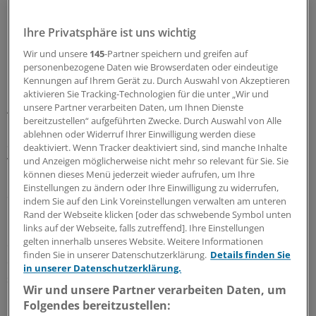
Etwa 50 CPU gibt es bereits in Deutschland
Ihre Privatsphäre ist uns wichtig
Wir und unsere
145
-Partner speichern und greifen auf
Nach Angaben der Society of Chest Pain Centers soll es
personenbezogene Daten wie Browserdaten oder eindeutige
in den USA bereits an jedem dritten Krankenhaus eine
Kennungen auf Ihrem Gerät zu. Durch Auswahl von Akzeptieren
CPU geben. In Deutschland ist man noch in der
aktivieren Sie Tracking-Technologien für die unter „Wir und
unsere Partner verarbeiten Daten, um Ihnen Dienste
Aufbauphase solcher Einheiten. 45 bis 50 CPU gebe es
bereitzustellen“ aufgeführten Zwecke. Durch Auswahl von Alle
bereits, schätzt Münzel, wobei unklar ist, welche
ablehnen oder Widerruf Ihrer Einwilligung werden diese
Standards sie im Einzelnen erfüllen. Die Sinnhaftigkeit
deaktiviert. Wenn Tracker deaktiviert sind, sind manche Inhalte
von CPUs belegen erste Daten.
und Anzeigen möglicherweise nicht mehr so relevant für Sie. Sie
können dieses Menü jederzeit wieder aufrufen, um Ihre
Einstellungen zu ändern oder Ihre Einwilligung zu widerrufen,
So betreut die Mainzer CPU seit 2006 etwa 1600
indem Sie auf den Link Voreinstellungen verwalten am unteren
Patienten pro Jahr. Bei knapp der Hälfte davon liegt ein
Rand der Webseite klicken [oder das schwebende Symbol unten
kardiales Problem vor und fast alle diese Patienten
links auf der Webseite, falls zutreffend]. Ihre Einstellungen
gelten innerhalb unseres Website. Weitere Informationen
erhalten kurzfristig eine Herzkatheteruntersuchung. Bei
finden Sie in unserer Datenschutzerklärung.
Details finden Sie
der Hälfte der im Katheterlabor untersuchten Patienten
in unserer Datenschutzerklärung.
stelle man die Diagnose Herzinfarkt, so Münzel.
Wir und unsere Partner verarbeiten Daten, um
Folgendes bereitzustellen:
Bis geklärt ist, ob thorakale Schmerzen ihre Ursache in