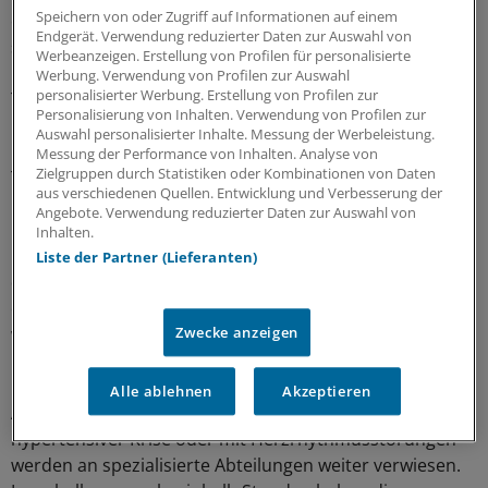
Speichern von oder Zugriff auf Informationen auf einem
einem Herzinfarkt haben, dauert es in Mainz nur noch
Endgerät. Verwendung reduzierter Daten zur Auswahl von
sechs statt zwölf Stunden. Zudem hat sich die Liegezeit
Werbeanzeigen. Erstellung von Profilen für personalisierte
kardial erkrankter Patienten von zuvor 3,5 Tagen auf 2,3
Werbung. Verwendung von Profilen zur Auswahl
personalisierter Werbung. Erstellung von Profilen zur
Tage verkürzt.
Personalisierung von Inhalten. Verwendung von Profilen zur
Auswahl personalisierter Inhalte. Messung der Werbeleistung.
Das verdeutlicht, dass die CPU auch eine Art
Messung der Performance von Inhalten. Analyse von
Zielgruppen durch Statistiken oder Kombinationen von Daten
Torwächterfunktion hat. Patienten mit akutem
aus verschiedenen Quellen. Entwicklung und Verbesserung der
Koronarsyndrom sollen möglichst schnell ins
Angebote. Verwendung reduzierter Daten zur Auswahl von
Katheterlabor gebracht werden - liegt ein
Inhalten.
Myokardinfarkt vor, erfolgt die weitere Behandlung auf
Liste der Partner (Lieferanten)
der Intensivstation. Haben die Brustschmerzen jedoch
eine harmlose Ursache, können die Patienten rasch
wieder entlassen werden, eventuell ist eine ambulante
Zwecke anzeigen
Diagnostik bei niedergelassenen Kollegen möglich.
Alle ablehnen
Akzeptieren
Andere Patienten in kardialen Notsituationen wie
hypertensiver Krise oder mit Herzrhythmusstörungen
werden an spezialisierte Abteilungen weiter verwiesen.