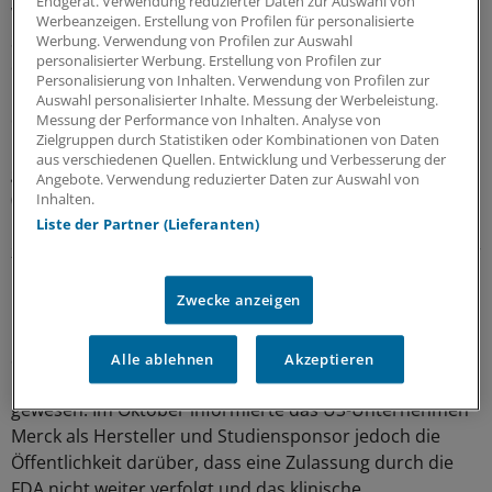
Endgerät. Verwendung reduzierter Daten zur Auswahl von
Wirkungen beeindruckten. Aufgrund enttäuschender
Werbeanzeigen. Erstellung von Profilen für personalisierte
Studiendaten kam nacheinander für drei CETP-Hemmer
Werbung. Verwendung von Profilen zur Auswahl
personalisierter Werbung. Erstellung von Profilen zur
das Ende ihrer klinischen Erforschung. Als Ausnahme
Personalisierung von Inhalten. Verwendung von Profilen zur
überraschte nur der CETP-Hemmer Anacetrapib. Denn
Auswahl personalisierter Inhalte. Messung der Werbeleistung.
die Mitte 2017 vorgestellte REVEAL-Studie war zum
Messung der Performance von Inhalten. Analyse von
Zielgruppen durch Statistiken oder Kombinationen von Daten
Erstaunen vieler Experten zu einem positiven Ergebnis
aus verschiedenen Quellen. Entwicklung und Verbesserung der
gekommen: Die Inzidenz von Koronarereignissen
Angebote. Verwendung reduzierter Daten zur Auswahl von
(koronar verursachter Tod, Myokardinfarkt,
Inhalten.
Revaskularisation) war durch Anacetrapib im Vergleich
Liste der Partner (Lieferanten)
zu Placebo signifikant reduziert worden – wenn auch nur
relativ um 9 Prozent.
Zwecke anzeigen
Normalerweise wäre der nächste Schritt ein mit diesem
Studienergebnis begründeter Antrag auf
Alle ablehnen
Akzeptieren
Marktzulassung bei den zuständigen Behörden
gewesen. Im Oktober informierte das US-Unternehmen
Merck als Hersteller und Studiensponsor jedoch die
Öffentlichkeit darüber, dass eine Zulassung durch die
FDA nicht weiter verfolgt und das klinische