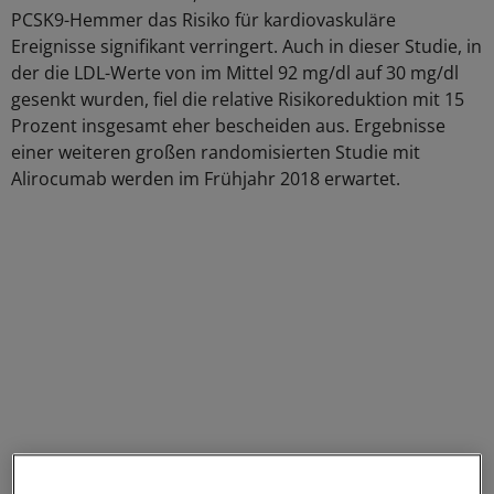
PCSK9-Hemmer das Risiko für kardiovaskuläre
Ereignisse signifikant verringert. Auch in dieser Studie, in
der die LDL-Werte von im Mittel 92 mg/dl auf 30 mg/dl
gesenkt wurden, fiel die relative Risikoreduktion mit 15
Prozent insgesamt eher bescheiden aus. Ergebnisse
einer weiteren großen randomisierten Studie mit
Alirocumab werden im Frühjahr 2018 erwartet.