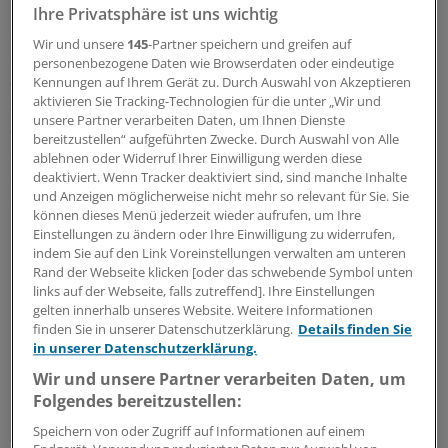
Ihre Privatsphäre ist uns wichtig
So weit zur Erfolgsgeschichte. Erfolge fallen einem kaum
Wir und unsere
145
-Partner speichern und greifen auf
ein, wenn man sich an die am HDL-Cholesterin
personenbezogene Daten wie Browserdaten oder eindeutige
ansetzende Lipidforschung erinnert. Am relativ besten
Kennungen auf Ihrem Gerät zu. Durch Auswahl von Akzeptieren
aktivieren Sie Tracking-Technologien für die unter „Wir und
steht noch die Therapie mit Fibraten da, bei der
unsere Partner verarbeiten Daten, um Ihnen Dienste
allerdings unklar ist, ob für ihre klinische Effekte primär
bereitzustellen“ aufgeführten Zwecke. Durch Auswahl von Alle
die Erhöhung der HDL, die Reduktion der Triglyzeride
ablehnen oder Widerruf Ihrer Einwilligung werden diese
oder die LDL-Senkung maßgeblich ist. Vollends
deaktiviert. Wenn Tracker deaktiviert sind, sind manche Inhalte
und Anzeigen möglicherweise nicht mehr so relevant für Sie. Sie
enttäuscht hat die den HDL-Spiegel erhöhende Therapie
können dieses Menü jederzeit wieder aufrufen, um Ihre
mit Nikotinsäure und deren Derivaten. Nachdem ein
Einstellungen zu ändern oder Ihre Einwilligung zu widerrufen,
Nutzen in großen Studien wie HPS2-THRIVE nicht
indem Sie auf den Link Voreinstellungen verwalten am unteren
nachweisbar war, sind Nikotinsäurepräparate in Europa
Rand der Webseite klicken [oder das schwebende Symbol unten
links auf der Webseite, falls zutreffend]. Ihre Einstellungen
nicht mehr verfügbar.
gelten innerhalb unseres Website. Weitere Informationen
finden Sie in unserer Datenschutzerklärung.
Details finden Sie
Überraschung in der REVEAL-Studie
in unserer Datenschutzerklärung.
Wir und unsere Partner verarbeiten Daten, um
Große Hoffnungen wurden in Hemmer des
Folgendes bereitzustellen:
Cholesterinester-Transferproteins (CETP) gesetzt, die
Speichern von oder Zugriff auf Informationen auf einem
anfänglich mit zum Teil dramatischen HDL-erhöhenden