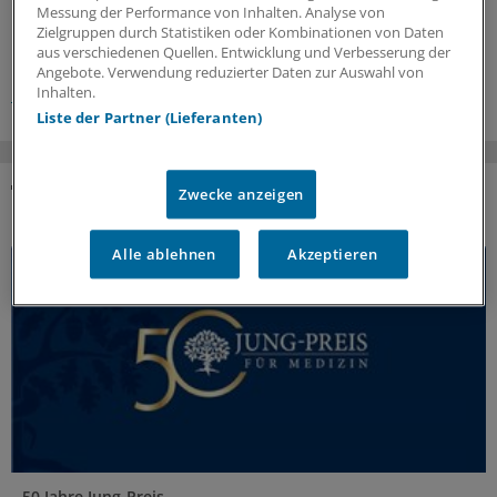
Messung der Performance von Inhalten. Analyse von
Zielgruppen durch Statistiken oder Kombinationen von Daten
aus verschiedenen Quellen. Entwicklung und Verbesserung der
Schlagworte:
Angebote. Verwendung reduzierter Daten zur Auswahl von
Gentechnik
Grundlagenforschung
Medizinethik
Inhalten.
Liste der Partner (Lieferanten)
Zwecke anzeigen
DAS KÖNNTE SIE AUCH INTERESSIEREN
Alle ablehnen
Akzeptieren
50 Jahre Jung-Preis