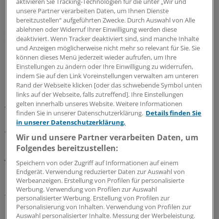
aktivieren Sie Tracking-Technologien für die unter „Wir und
unsere Partner verarbeiten Daten, um Ihnen Dienste
Sie tragen das Potenzial in sich, sich in jede der mehr als
bereitzustellen“ aufgeführten Zwecke. Durch Auswahl von Alle
200 Zellarten entwickeln zu können. Weil Egli und Noggle
ablehnen oder Widerruf Ihrer Einwilligung werden diese
deaktiviert. Wenn Tracker deaktiviert sind, sind manche Inhalte
den Kern der verwendeten Eizellen allerdings nicht
und Anzeigen möglicherweise nicht mehr so relevant für Sie. Sie
entfernten, entstand der dreifache Chromosomensatz.
können dieses Menü jederzeit wieder aufrufen, um Ihre
Einstellungen zu ändern oder Ihre Einwilligung zu widerrufen,
Koffein als essenzieller Enzymhemmer
indem Sie auf den Link Voreinstellungen verwalten am unteren
Rand der Webseite klicken [oder das schwebende Symbol unten
links auf der Webseite, falls zutreffend]. Ihre Einstellungen
Durch mehrere Kniffe und Tricks sind nun US-
gelten innerhalb unseres Website. Weitere Informationen
Wissenschaftler um Dr. Shoukhrat Mitalipov von der
finden Sie in unserer Datenschutzerklärung.
Details finden Sie
Oregon Health and Science University in Portland einen
in unserer Datenschutzerklärung.
wesentlichen Schritt weiter gekommen...
Wir und unsere Partner verarbeiten Daten, um
Folgendes bereitzustellen:
Jetzt gleich lesen ...
Jetzt gleich lesen ...
Speichern von oder Zugriff auf Informationen auf einem
Endgerät. Verwendung reduzierter Daten zur Auswahl von
Lesen Sie dazu auch:
Meilenstein in der Forschung:
Werbeanzeigen. Erstellung von Profilen für personalisierte
Werbung. Verwendung von Profilen zur Auswahl
Menschliche Stammzellen aus geklontem Embryo
personalisierter Werbung. Erstellung von Profilen zur
Personalisierung von Inhalten. Verwendung von Profilen zur
Auswahl personalisierter Inhalte. Messung der Werbeleistung.
0