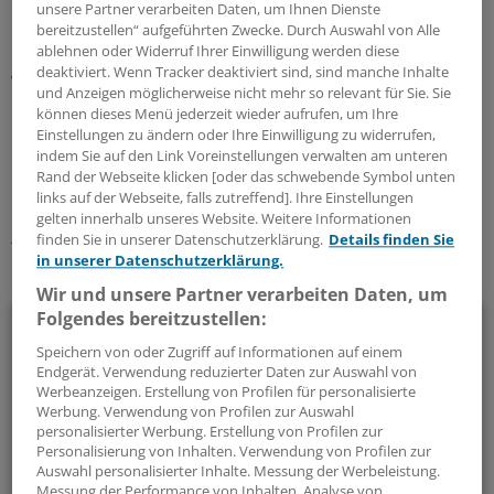
Erkenntnisse sehr wertvoll, heißt es in der Mitteilung.
unsere Partner verarbeiten Daten, um Ihnen Dienste
Denn sie liefern neue Ansatzpunkte, um aufzuklären, wie
bereitzustellen“ aufgeführten Zwecke. Durch Auswahl von Alle
Herz-Kreislauf-Erkrankungen entstehen und sind damit
ablehnen oder Widerruf Ihrer Einwilligung werden diese
deaktiviert. Wenn Tracker deaktiviert sind, sind manche Inhalte
wichtige Schritte auf dem Weg zu neuen Therapien.
(eb)
und Anzeigen möglicherweise nicht mehr so relevant für Sie. Sie
können dieses Menü jederzeit wieder aufrufen, um Ihre
Einstellungen zu ändern oder Ihre Einwilligung zu widerrufen,
0
indem Sie auf den Link Voreinstellungen verwalten am unteren
Rand der Webseite klicken [oder das schwebende Symbol unten
Schlagworte:
links auf der Webseite, falls zutreffend]. Ihre Einstellungen
gelten innerhalb unseres Website. Weitere Informationen
KHK / Herzinfarkt
Kardiologie
Grundlagenforschung
finden Sie in unserer Datenschutzerklärung.
Details finden Sie
in unserer Datenschutzerklärung.
Ihr Newsletter zum Thema
Wir und unsere Partner verarbeiten Daten, um
Folgendes bereitzustellen:
Kardiologie
Speichern von oder Zugriff auf Informationen auf einem
Endgerät. Verwendung reduzierter Daten zur Auswahl von
Alles, was das Herz begehrt: In diesem Newsletter berichten
Werbeanzeigen. Erstellung von Profilen für personalisierte
wir über neue Entwicklungen in der Kardiologie.
Werbung. Verwendung von Profilen zur Auswahl
personalisierter Werbung. Erstellung von Profilen zur
Personalisierung von Inhalten. Verwendung von Profilen zur
alle 2 Wochen (Mittwoch)
Auswahl personalisierter Inhalte. Messung der Werbeleistung.
Messung der Performance von Inhalten. Analyse von