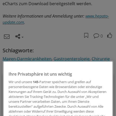
eCharts zum Download bereitgestellt werden.
Weitere Informationen und Anmeldung unter:
www.hepato-
update.com
.
0
Schlagworte:
Magen-Darmkrankheiten
Gastroenterologie
Chirurgie
Ihr Newsletter zum Thema
Ihre Privatsphäre ist uns wichtig
Gastroenterologie
Wir und unsere
145
-Partner speichern und greifen auf
personenbezogene Daten wie Browserdaten oder eindeutige
Wissenswertes aus der Gastroenterologie finden Sie in
Kennungen auf Ihrem Gerät zu. Durch Auswahl von Akzeptieren
aktivieren Sie Tracking-Technologien für die unter „Wir und
diesem Newsletter regelmäßig kompakt zusammengestellt.
unsere Partner verarbeiten Daten, um Ihnen Dienste
bereitzustellen“ aufgeführten Zwecke. Durch Auswahl von Alle
ablehnen oder Widerruf Ihrer Einwilligung werden diese
alle 3 Wochen (Donnerstag)