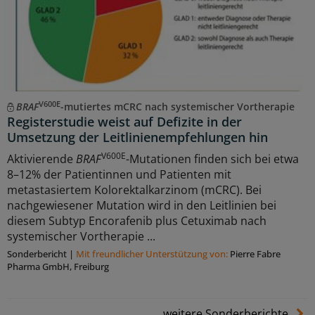
V600E
BRAF
-mutiertes mCRC nach systemischer Vortherapie
Registerstudie weist auf Defizite in der
Umsetzung der Leitlinienempfehlungen hin
V600E
Aktivierende
BRAF
-Mutationen finden sich bei etwa
8–12% der Patientinnen und Patienten mit
metastasiertem Kolorektalkarzinom (mCRC). Bei
nachgewiesener Mutation wird in den Leitlinien bei
diesem Subtyp Encorafenib plus Cetuximab nach
systemischer Vortherapie ...
Sonderbericht
|
Mit freundlicher Unterstützung von:
Pierre Fabre
Pharma GmbH, Freiburg
weitere Sonderberichte