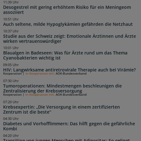
11:39 Uhr
Desogestrel mit gering erhöhtem Risiko für ein Meningeom
assoziiert
10:51 Uhr
Auch seltene, milde Hypoglykämien gefährden die Netzhaut
10:37 Uhr
Studie aus der Schweiz zeigt: Emotionale Ärztinnen und Ärzte
wirken vertrauenswürdiger
10:01 Uhr
Blaualgen in Badeseen: Was für Ärzte rund um das Thema
Cyanobakterien wichtig ist
09:05 Uhr
HIV: Langwirksame antiretrovirale Therapie auch bei Virämie?
Kooperation
|
In Kooperation mit:
AOK-Bundesverband
07:30 Uhr
Tumoroperationen: Mindestmengen beschleunigen die
Zentralisierung der Krebsversorgung
Kooperation
|
In Kooperation mit:
AOK-Bundesverband
07:20 Uhr
Krebsexpertin: „Die Versorgung in einem zertifizierten
Zentrum ist die beste“
04:30 Uhr
Diabetes und Vorhofflimmern: Das hilft gegen die gefährliche
Kombi
04:20 Uhr
Transition von jungen Menschen mit Adipositas: So gelingt