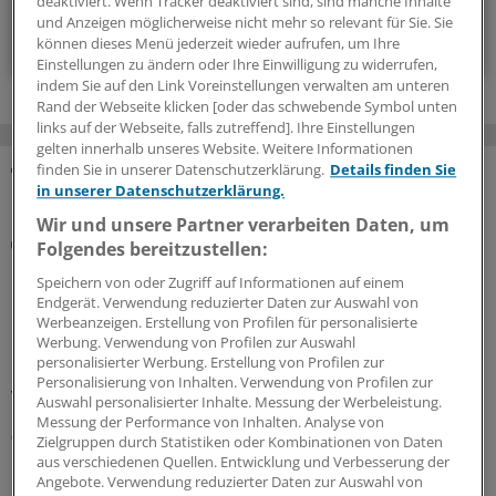
deaktiviert. Wenn Tracker deaktiviert sind, sind manche Inhalte
und Anzeigen möglicherweise nicht mehr so relevant für Sie. Sie
Zum Abonnieren bitte anmelden
können dieses Menü jederzeit wieder aufrufen, um Ihre
Einstellungen zu ändern oder Ihre Einwilligung zu widerrufen,
indem Sie auf den Link Voreinstellungen verwalten am unteren
Rand der Webseite klicken [oder das schwebende Symbol unten
links auf der Webseite, falls zutreffend]. Ihre Einstellungen
gelten innerhalb unseres Website. Weitere Informationen
finden Sie in unserer Datenschutzerklärung.
Details finden Sie
in unserer Datenschutzerklärung.
MEHR ZUM THEMA
Wir und unsere Partner verarbeiten Daten, um
Wässriger Durchfall
Folgendes bereitzustellen:
Cyclosporiasis-Ausbruch in USA – mehr als 10.000
Speichern von oder Zugriff auf Informationen auf einem
bestätigte Fälle
Endgerät. Verwendung reduzierter Daten zur Auswahl von
In den USA nehmen Fälle der Magen-Darm-Erkrankung
Werbeanzeigen. Erstellung von Profilen für personalisierte
Werbung. Verwendung von Profilen zur Auswahl
Cyclosporiasis kein Ende. Bereits Hunderte
personalisierter Werbung. Erstellung von Profilen zur
Krankenhausaufenthalte hat der Parasit verursacht. Im
Personalisierung von Inhalten. Verwendung von Profilen zur
Verdacht steht ein unscheinbares Lebensmittel.
Auswahl personalisierter Inhalte. Messung der Werbeleistung.
Messung der Performance von Inhalten. Analyse von
05.08.2026
Zielgruppen durch Statistiken oder Kombinationen von Daten
aus verschiedenen Quellen. Entwicklung und Verbesserung der
Angebote. Verwendung reduzierter Daten zur Auswahl von