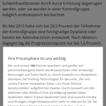
Schleimhautläsionen durch kurze Erhitzung abgetragen
werden, oder sie wurden in einer Kontrollgruppe
lediglich endoskopisch beobachtet.
Bis Mai 2013 hatte sich bei 26,5 Prozent der Teilnehmer
der Kontrollgruppe eine hochgradige Dysplasie oder
bereits ein Adenokarzinom entwickelt. Nach Ablation
dagegen lag die Progressionsquote nur bei 1,5 Prozent.
Dies entspricht einer Number Needed to Treat (NNT)
von 4,0.
Ihre Privatsphäre ist uns wichtig
Zudem lag der Anteil der Patienten, die nach Ablation
Wir und unsere
145
-Partner speichern und greifen auf
personenbezogene Daten wie Browserdaten oder eindeutige
ein Adenokarzinom des Ösophagus ausgebildet hatten,
Kennungen auf Ihrem Gerät zu. Durch Auswahl von Akzeptieren
um 7,4 Prozent (1,5 nach Ablation versus 8,8 Prozent
aktivieren Sie Tracking-Technologien für die unter „Wir und
unter Beobachtung) niedriger als in der
unsere Partner verarbeiten Daten, um Ihnen Dienste
Beobachtungsgruppe (NNT 13,6).
bereitzustellen“ aufgeführten Zwecke. Durch Auswahl von Alle
ablehnen oder Widerruf Ihrer Einwilligung werden diese
deaktiviert. Wenn Tracker deaktiviert sind, sind manche Inhalte
Am Ende des Follow-up war bei 98,4 Prozent der
und Anzeigen möglicherweise nicht mehr so relevant für Sie. Sie
Patienten der Ablationsgruppe und bei 27,9 Prozent der