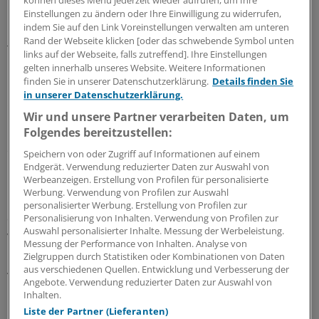
können dieses Menü jederzeit wieder aufrufen, um Ihre
Einstellungen zu ändern oder Ihre Einwilligung zu widerrufen,
Kontrollgruppe keine Dysplasie mehr feststellbar; bei 90
indem Sie auf den Link Voreinstellungen verwalten am unteren
Prozent der Ablationsgruppe, aber bei keinem
Rand der Webseite klicken [oder das schwebende Symbol unten
Teilnehmer der Kontrollgruppe war die komplette
links auf der Webseite, falls zutreffend]. Ihre Einstellungen
Eradikation der intestinalen Metaplasie erreicht.
gelten innerhalb unseres Website. Weitere Informationen
finden Sie in unserer Datenschutzerklärung.
Details finden Sie
in unserer Datenschutzerklärung.
Studie vorzeitig abgebrochen
Wir und unsere Partner verarbeiten Daten, um
Folgendes bereitzustellen:
Bei 19 Prozent der Patienten der Ablationsgruppe kam
es zu schwerwiegenden unerwünschten Ereignissen. Am
Speichern von oder Zugriff auf Informationen auf einem
häufigsten (11,8 Prozent ) trat eine Striktur auf, die aber
Endgerät. Verwendung reduzierter Daten zur Auswahl von
Werbeanzeigen. Erstellung von Profilen für personalisierte
mit durchschnittlich einer endoskopischen Dilatation
Werbung. Verwendung von Profilen zur Auswahl
behoben werden konnte. Wegen der großen Vorteile für
personalisierter Werbung. Erstellung von Profilen zur
die Patienten der Ablationsgruppe wurde die Studie
Personalisierung von Inhalten. Verwendung von Profilen zur
Auswahl personalisierter Inhalte. Messung der Werbeleistung.
vorzeitig abgebrochen.
Messung der Performance von Inhalten. Analyse von
Zielgruppen durch Statistiken oder Kombinationen von Daten
Angesichts der im Vergleich zur Ablationsgruppe hohen
aus verschiedenen Quellen. Entwicklung und Verbesserung der
Angebote. Verwendung reduzierter Daten zur Auswahl von
Rate maligner Entartung bei den Patienten der
Inhalten.
Kontrollgruppe, der relativ niedrigen NNT, um mittels
Liste der Partner (Lieferanten)