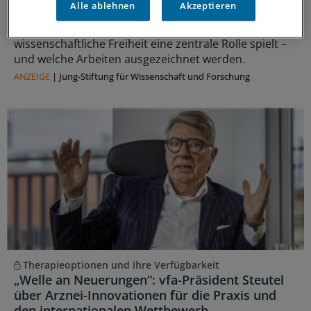
Alle ablehnen
Akzeptieren
Seit 50 Jahren zeichnet die Jung-Stiftung Forschung
aus, die neue Wege in der Medizin eröffnet. Warum
wissenschaftliche Freiheit eine zentrale Rolle spielt –
und welche Arbeiten ausgezeichnet werden.
ANZEIGE
|
Jung-Stiftung für Wissenschaft und Forschung
Therapieoptionen und ihre Verfügbarkeit
„Welle an Neuerungen“: vfa-Präsident Steutel
über Arznei-Innovationen für die Praxis und
den internationalen Wettbewerb