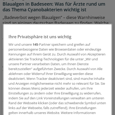
Blaualgen in Badeseen: Was für Ärzte rund um
das Thema Cyanobakterien wichtig ist
„Badeverbot wegen Blaualgen“ – diese Warnhinweise
sind an einigen deutschen Badeseen zu finden. Welche
Symptome weisen auf eine Vergiftung mit Cyanotoxinen
hin? Und wie gehen Ärzte beim Verdacht auf eine
Ihre Privatsphäre ist uns wichtig
Vergiftung vor?
Wir und unsere
145
-Partner speichern und greifen auf
06.08.2026
personenbezogene Daten wie Browserdaten oder eindeutige
Kennungen auf Ihrem Gerät zu. Durch Auswahl von Akzeptieren
aktivieren Sie Tracking-Technologien für die unter „Wir und
unsere Partner verarbeiten Daten, um Ihnen Dienste
In Europa unterwegs
bereitzustellen“ aufgeführten Zwecke. Durch Auswahl von Alle
Waldbrand-Aerosole können sich über
ablehnen oder Widerruf Ihrer Einwilligung werden diese
Südeuropas Grenzen hinweg negativ auf die
deaktiviert. Wenn Tracker deaktiviert sind, sind manche Inhalte
Gesundheit auswirken
und Anzeigen möglicherweise nicht mehr so relevant für Sie. Sie
können dieses Menü jederzeit wieder aufrufen, um Ihre
Rauchaerosole der Waldbrände in Südeuropa werden
Einstellungen zu ändern oder Ihre Einwilligung zu widerrufen,
einer Prognose nach bis nach Mitteleuropa
indem Sie auf den Link Voreinstellungen verwalten am unteren
transportiert. Was bedeutet das für die Gesundheit
Rand der Webseite klicken [oder das schwebende Symbol unten
auch hierzulande und wer ist besonders gefährdet?
links auf der Webseite, falls zutreffend]. Ihre Einstellungen
gelten innerhalb unseres Website. Weitere Informationen