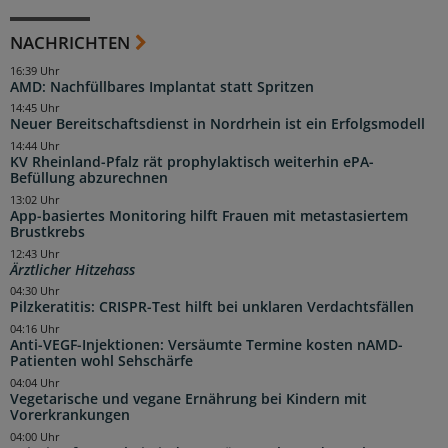
NACHRICHTEN
16:39 Uhr
AMD: Nachfüllbares Implantat statt Spritzen
14:45 Uhr
Neuer Bereitschaftsdienst in Nordrhein ist ein Erfolgsmodell
14:44 Uhr
KV Rheinland-Pfalz rät prophylaktisch weiterhin ePA-
Befüllung abzurechnen
13:02 Uhr
App-basiertes Monitoring hilft Frauen mit metastasiertem
Brustkrebs
12:43 Uhr
Ärztlicher Hitzehass
04:30 Uhr
Pilzkeratitis: CRISPR-Test hilft bei unklaren Verdachtsfällen
04:16 Uhr
Anti-VEGF-Injektionen: Versäumte Termine kosten nAMD-
Patienten wohl Sehschärfe
04:04 Uhr
Vegetarische und vegane Ernährung bei Kindern mit
Vorerkrankungen
04:00 Uhr