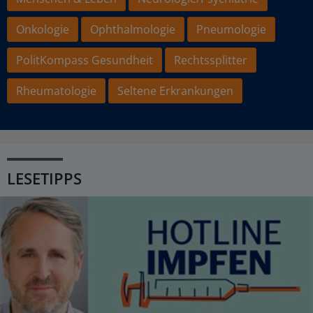
Onkologie
Ophthalmologie
Pneumologie
PolitKompass Gesundheit
Rechtssplitter
Rheumatologie
Seltene Erkrankungen
LESETIPPS