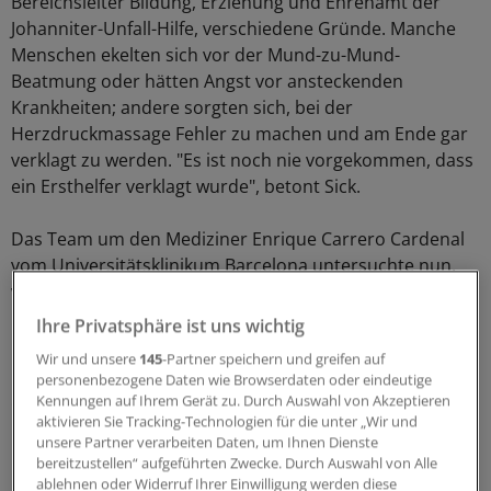
Bereichsleiter Bildung, Erziehung und Ehrenamt der
Johanniter-Unfall-Hilfe, verschiedene Gründe. Manche
Menschen ekelten sich vor der Mund-zu-Mund-
Beatmung oder hätten Angst vor ansteckenden
Krankheiten; andere sorgten sich, bei der
Herzdruckmassage Fehler zu machen und am Ende gar
verklagt zu werden. "Es ist noch nie vorgekommen, dass
ein Ersthelfer verklagt wurde", betont Sick.
Das Team um den Mediziner Enrique Carrero Cardenal
vom Universitätsklinikum Barcelona untersuchte nun,
welche Mittel dabei helfen könnten, den richtigen
Rhythmus bei einer Herzmassage zu treffen.
Ihre Privatsphäre ist uns wichtig
Wir und unsere
145
-Partner speichern und greifen auf
Medizinstudenten übten an Dummys zum
personenbezogene Daten wie Browserdaten oder eindeutige
Sommerhit
Kennungen auf Ihrem Gerät zu. Durch Auswahl von Akzeptieren
aktivieren Sie Tracking-Technologien für die unter „Wir und
unsere Partner verarbeiten Daten, um Ihnen Dienste
Dafür wählten sie 164 Medizinstudenten der Universität
bereitzustellen“ aufgeführten Zwecke. Durch Auswahl von Alle
Barcelona aus, die in drei Gruppen unterschiedliche
ablehnen oder Widerruf Ihrer Einwilligung werden diese