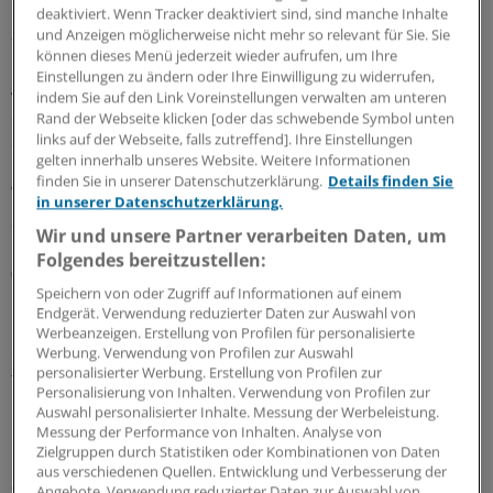
Methoden der Herzdruckmassage an einem Dummy
deaktiviert. Wenn Tracker deaktiviert sind, sind manche Inhalte
anwandten: Die Kontrollgruppe hatte gar keine
und Anzeigen möglicherweise nicht mehr so relevant für Sie. Sie
können dieses Menü jederzeit wieder aufrufen, um Ihre
Hilfsmittel, die zweite Gruppe nutzte eine Metronom-
Einstellungen zu ändern oder Ihre Einwilligung zu widerrufen,
App auf ihrem Smartphone, die einen Rhythmus von 103
indem Sie auf den Link Voreinstellungen verwalten am unteren
Schlägen pro Minute vorgab, die dritte sang im Kopf den
Rand der Webseite klicken [oder das schwebende Symbol unten
Sommerhit "La Macarena".
links auf der Webseite, falls zutreffend]. Ihre Einstellungen
gelten innerhalb unseres Website. Weitere Informationen
finden Sie in unserer Datenschutzerklärung.
Details finden Sie
Wie Enrique Carrero Cardenal bei der Euroanaesthesia
in unserer Datenschutzerklärung.
2018 berichtete, schafften sowohl in der Smartphone-
Wir und unsere Partner verarbeiten Daten, um
Gruppe (91 Prozent) als auch in der Macarena-Gruppe
Folgendes bereitzustellen:
(74 Prozent) mehr Probanden die ideale Frequenz von
Speichern von oder Zugriff auf Informationen auf einem
100 bis 120 Komprimierungen pro Minute als in der
Endgerät. Verwendung reduzierter Daten zur Auswahl von
Kontrollgruppe (24 Prozent). Keine der Gruppen
Werbeanzeigen. Erstellung von Profilen für personalisierte
erreichte allerdings die ideale Kompressionstiefe von
Werbung. Verwendung von Profilen zur Auswahl
personalisierter Werbung. Erstellung von Profilen zur
fünf Zentimetern.
Personalisierung von Inhalten. Verwendung von Profilen zur
Auswahl personalisierter Inhalte. Messung der Werbeleistung.
Insgesamt erzielte die Smartphone-Gruppe die beste
Messung der Performance von Inhalten. Analyse von
Zielgruppen durch Statistiken oder Kombinationen von Daten
Herzdruckmassage, konnte aber erst später damit
aus verschiedenen Quellen. Entwicklung und Verbesserung der
anfangen, da die App zunächst gestartet werden
Angebote. Verwendung reduzierter Daten zur Auswahl von