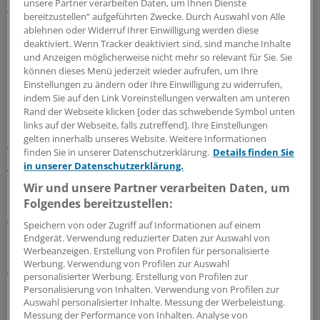
unsere Partner verarbeiten Daten, um Ihnen Dienste
worden. Bei keinem der Kinder lagen bekannte Herz-
bereitzustellen“ aufgeführten Zwecke. Durch Auswahl von Alle
oder Systemerkrankungen vor, ebenso wenig ein
ablehnen oder Widerruf Ihrer Einwilligung werden diese
deaktiviert. Wenn Tracker deaktiviert sind, sind manche Inhalte
familiär bedingtes Risiko für Herzfehler – letztlich hatte
und Anzeigen möglicherweise nicht mehr so relevant für Sie. Sie
also nur ein auffälliger Auskultationsbefund zur
können dieses Menü jederzeit wieder aufrufen, um Ihre
Überweisung geführt.
Einstellungen zu ändern oder Ihre Einwilligung zu widerrufen,
indem Sie auf den Link Voreinstellungen verwalten am unteren
Rand der Webseite klicken [oder das schwebende Symbol unten
Insgesamt sechs Kardiologen untersuchten die Kinder
links auf der Webseite, falls zutreffend]. Ihre Einstellungen
zunächst in Rückenlage und dann im Stehen. Sie
gelten innerhalb unseres Website. Weitere Informationen
verwendeten ausschließlich ein akustisches Stethoskop.
finden Sie in unserer Datenschutzerklärung.
Details finden Sie
in unserer Datenschutzerklärung.
Anschließend erstellten sie ein Echokardiogramm.
Wir und unsere Partner verarbeiten Daten, um
Nur 30 Kinder (15%) zeigten im Echokardiogramm
Folgendes bereitzustellen:
Auffälligkeiten, welche die Geräusche erklären konnten.
Speichern von oder Zugriff auf Informationen auf einem
Neun Kinder hatten einen Vorhofseptumdefekt, fünf
Endgerät. Verwendung reduzierter Daten zur Auswahl von
Werbeanzeigen. Erstellung von Profilen für personalisierte
einen Ventrikelseptumdefekt, drei eine
Werbung. Verwendung von Profilen zur Auswahl
Aortenklappenstenose und sieben eine
personalisierter Werbung. Erstellung von Profilen zur
Mitralklappeninsuffizienz.
Personalisierung von Inhalten. Verwendung von Profilen zur
Auswahl personalisierter Inhalte. Messung der Werbeleistung.
Messung der Performance von Inhalten. Analyse von