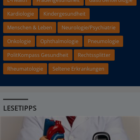
E-Health
Frauengesundheit
Gastroenterologie
Kardiologie
Kindergesundheit
Menschen & Leben
Neurologie/Psychiatrie
Onkologie
Ophthalmologie
Pneumologie
PolitKompass Gesundheit
Rechtssplitter
Rheumatologie
Seltene Erkrankungen
LESETIPPS