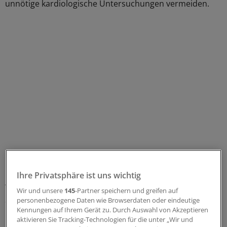
unnötige kardiologische Untersuchungen vermeiden.
Herzfehler nur bei 15%
Ihre Privatsphäre ist uns wichtig
Wie gut das funktioniert, hat ein Team um Lefort in einer
Wir und unsere
145
-Partner speichern und greifen auf
Studie bei 194 Kindern im Alter von über zwei Jahren
personenbezogene Daten wie Browserdaten oder eindeutige
Kennungen auf Ihrem Gerät zu. Durch Auswahl von Akzeptieren
untersucht. Alle waren aufgrund von Herzgeräuschen an
aktivieren Sie Tracking-Technologien für die unter „Wir und
Kinderkardiologen an zwei Unikliniken überwiesen