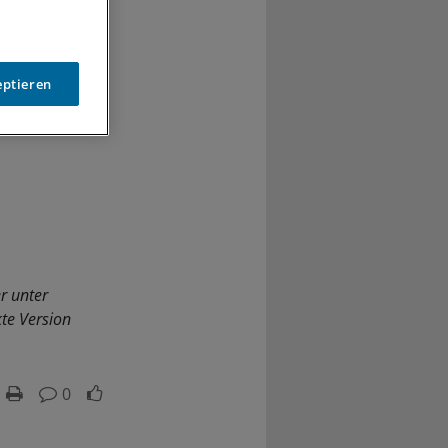
eptieren
r unter
te Version
0