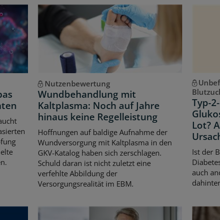
Unbef
Nutzenbewertung
Blutzuc
pas
Wundbehandlung mit
Typ-2-
hten
Kaltplasma: Noch auf Jahre
Gluko
hinaus keine Regelleistung
aucht
Lot? 
asierten
Hoffnungen auf baldige Aufnahme der
Ursac
pfung
Wundversorgung mit Kaltplasma in den
elte
Ist der 
GKV-Katalog haben sich zerschlagen.
n.
Diabetes
Schuld daran ist nicht zuletzt eine
auch an
verfehlte Abbildung der
dahinter
Versorgungsrealität im EBM.