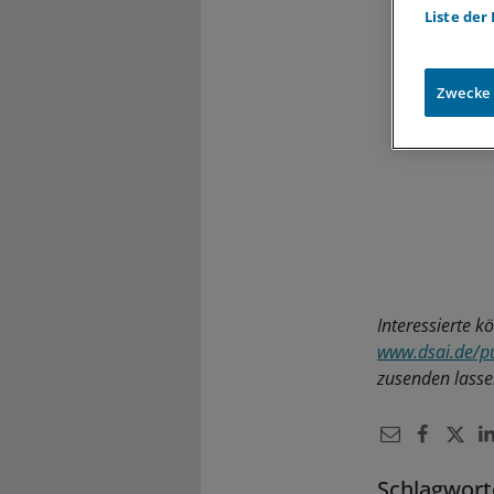
Liste der
Zwecke
Interessierte k
www.dsai.de/pu
zusenden lasse
Schlagwort