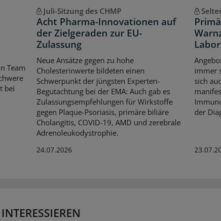
Juli-Sitzung des CHMP
Selt
Acht Pharma-Innovationen auf
Primä
der Zielgeraden zur EU-
Warnz
Zulassung
Labor
Neue Ansätze gegen zu hohe
Angebor
in Team
Cholesterinwerte bildeten einen
immer s
schwere
Schwerpunkt der jüngsten Experten-
sich au
t bei
Begutachtung bei der EMA: Auch gab es
manifes
Zulassungsempfehlungen für Wirkstoffe
Immunde
gegen Plaque-Psoriasis, primäre biliäre
der Dia
Cholangitis, COVID-19, AMD und zerebrale
Adrenoleukodystrophie.
24.07.2026
23.07.2
 INTERESSIEREN