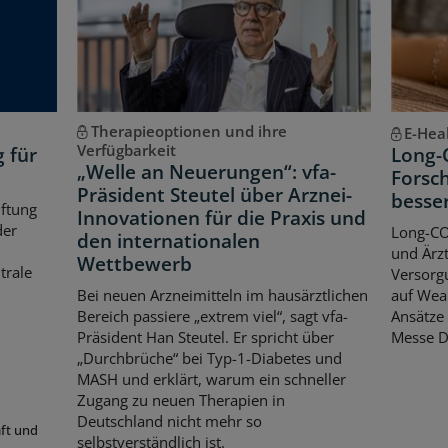
Therapieoptionen und ihre
E-Hea
Verfügbarkeit
g für
Long-
„Welle an Neuerungen“: vfa-
Forsch
Präsident Steutel über Arznei-
besse
iftung
Innovationen für die Praxis und
der
Long-CO
den internationalen
und Ärzt
Wettbewerb
trale
Versorgu
Bei neuen Arzneimitteln im hausärztlichen
auf Wear
Bereich passiere „extrem viel“, sagt vfa-
Ansätze 
Präsident Han Steutel. Er spricht über
Messe D
„Durchbrüche“ bei Typ-1-Diabetes und
MASH und erklärt, warum ein schneller
Zugang zu neuen Therapien in
Deutschland nicht mehr so
aft und
selbstverständlich ist.