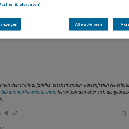
 Partner (Lieferanten)
 anzeigen
Alle ablehnen
Akz
önnen den dreimal jährlich erscheinenden, kostenfreien Newslette
blikationen/newsletter.html
herunterladen oder sich die gedruck
n.
e: