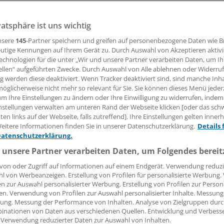
vatsphäre ist uns wichtig
nsere
145
-Partner speichern und greifen auf personenbezogene Daten wie 
10.07.2018, 09:01 Uhr
utige Kennungen auf Ihrem Gerät zu. Durch Auswahl von Akzeptieren aktivi
echnologien für die unter „Wir und unsere Partner verarbeiten Daten, um I
ellen“ aufgeführten Zwecke. Durch Auswahl von Alle ablehnen oder Widerruf
ng werden diese deaktiviert. Wenn Tracker deaktiviert sind, sind manche Inh
öglicherweise nicht mehr so relevant für Sie. Sie können dieses Menü jeder
Der von der dsai e. V. - Patientenorganisation für angebore
um Ihre Einstellungen zu ändern oder Ihre Einwilligung zu widerrufen, indem
 herausgegebene Newsletter behandelt auf 50 bis 60 Seit
nstellungen verwalten am unteren Rand der Webseite klicken [oder das sc
Immunologie und die seltene Krankheit des angeborenen I
en links auf der Webseite, falls zutreffend]. Ihre Einstellungen gelten inner
eitere Informationen finden Sie in unserer Datenschutzerklärung.
Details 
i mit. Kompakt zusammengefasst und fachlich fundiert geht
Datenschutzerklärung.
gnostik primärer Immundefekte", "Gentherapie für angebor
 unsere Partner verarbeiten Daten, um Folgendes bereit
 oder "Verträglichkeit der IgG-Therapie".
von oder Zugriff auf Informationen auf einem Endgerät. Verwendung reduzi
l von Werbeanzeigen. Erstellung von Profilen für personalisierte Werbung
et er über Neuigkeiten aus der Forschung, stellt Studien zu
en zur Auswahl personalisierter Werbung. Erstellung von Profilen zur Person
or und bietet einen Überblick über anstehende Termine fü
en. Verwendung von Profilen zur Auswahl personalisierter Inhalte. Messung
dungen zum Thema Immunologie. Autoren der Fachbeiträge 
ung. Messung der Performance von Inhalten. Analyse von Zielgruppen durch
inationen von Daten aus verschiedenen Quellen. Entwicklung und Verbess
aus ganz Deutschland.
(eb)
 Verwendung reduzierter Daten zur Auswahl von Inhalten.