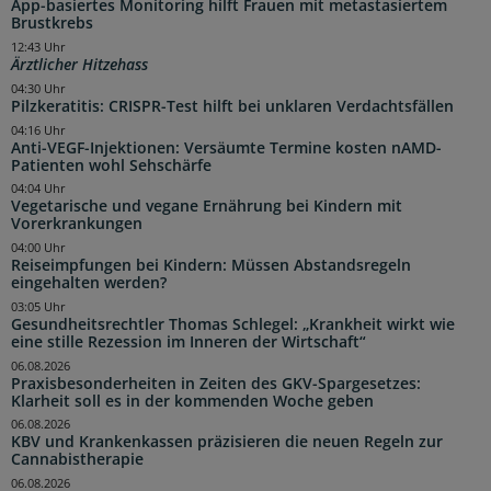
App-basiertes Monitoring hilft Frauen mit metastasiertem
Brustkrebs
12:43 Uhr
Ärztlicher Hitzehass
04:30 Uhr
Pilzkeratitis: CRISPR-Test hilft bei unklaren Verdachtsfällen
04:16 Uhr
Anti-VEGF-Injektionen: Versäumte Termine kosten nAMD-
Patienten wohl Sehschärfe
04:04 Uhr
Vegetarische und vegane Ernährung bei Kindern mit
Vorerkrankungen
04:00 Uhr
Reiseimpfungen bei Kindern: Müssen Abstandsregeln
eingehalten werden?
03:05 Uhr
Gesundheitsrechtler Thomas Schlegel: „Krankheit wirkt wie
eine stille Rezession im Inneren der Wirtschaft“
06.08.2026
Praxisbesonderheiten in Zeiten des GKV-Spargesetzes:
Klarheit soll es in der kommenden Woche geben
06.08.2026
KBV und Krankenkassen präzisieren die neuen Regeln zur
Cannabistherapie
06.08.2026