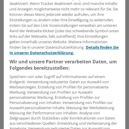
deaktiviert. Wenn Tracker deaktiviert sind, sind manche Inhalte
Ärzten ist es besser.
und Anzeigen möglicherweise nicht mehr so relevant für Sie. Sie
können dieses Menü jederzeit wieder aufrufen, um Ihre
Einstellungen zu ändern oder Ihre Einwilligung zu widerrufen,
indem Sie auf den Link Voreinstellungen verwalten am unteren
Noch immer werden ungefähr 12.000 Organe für
Rand der Webseite klicken [oder das schwebende Symbol unten
Patienten gebraucht, darunter 8.000 Nieren.
links auf der Webseite, falls zutreffend]. Ihre Einstellungen
gelten innerhalb unseres Website. Weitere Informationen
finden Sie in unserer Datenschutzerklärung.
Details finden Sie
in unserer Datenschutzerklärung.
Nach einer Umfrage von Forsa und der Bundeszentrale
Wir und unsere Partner verarbeiten Daten, um
für gesundheitliche Aufklärung haben 88 Prozent der
Folgendes bereitzustellen:
Ärzte eine eher positive Einstellung zur Organspende.
Speichern von oder Zugriff auf Informationen auf einem
Etwa jeder zweite Arzt hat einen Organspendeausweis.
Endgerät. Verwendung reduzierter Daten zur Auswahl von
Werbeanzeigen. Erstellung von Profilen für personalisierte
Patienteninfos zur Organspende, zur Transplantation
Werbung. Verwendung von Profilen zur Auswahl
personalisierter Werbung. Erstellung von Profilen zur
und Organspendeausweise zum Download. Exklusiv für
Personalisierung von Inhalten. Verwendung von Profilen zur
Ärzte und Apotheker: Sie können die
Auswahl personalisierter Inhalte. Messung der Werbeleistung.
Patienteninformationen personalisieren »
Messung der Performance von Inhalten. Analyse von
Zielgruppen durch Statistiken oder Kombinationen von Daten
aus verschiedenen Quellen. Entwicklung und Verbesserung der
0
Angebote. Verwendung reduzierter Daten zur Auswahl von