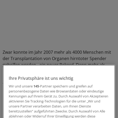
Zwar konnte im Jahr 2007 mehr als 4000 Menschen mit
der Transplantation von Organen hirntoter Spender
geholfen werden - ein neuer Rekord. Denn mehr als
1300 Menschen haben sich nach ihrem Tod als
Organspender zur Verfügung gestellt. Doch drei Mal so
Ihre Privatsphäre ist uns wichtig
viele Patienten warten noch auf ein fremdes Organ.
Wir und unsere
145
-Partner speichern und greifen auf
personenbezogene Daten wie Browserdaten oder eindeutige
Nur etwa jeder achte Bundesbürger hat einen
Kennungen auf Ihrem Gerät zu. Durch Auswahl von Akzeptieren
aktivieren Sie Tracking-Technologien für die unter „Wir und
Organspendeausweis und nur ungefähr sechs Prozent
unsere Partner verarbeiten Daten, um Ihnen Dienste
der Menschen, bei denen der Hirntod festgestellt wird,
bereitzustellen“ aufgeführten Zwecke. Durch Auswahl von Alle
haben schriftlich einer Organentnahme zugestimmt. Bei
ablehnen oder Widerruf Ihrer Einwilligung werden diese