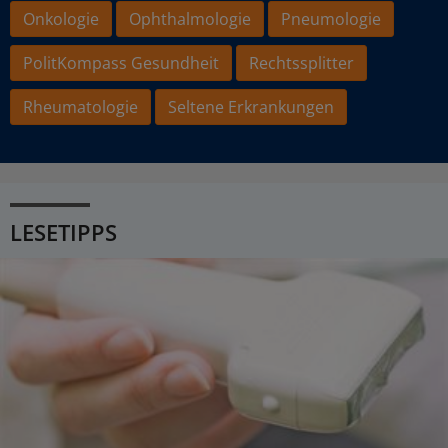
Onkologie
Ophthalmologie
Pneumologie
PolitKompass Gesundheit
Rechtssplitter
Rheumatologie
Seltene Erkrankungen
LESETIPPS