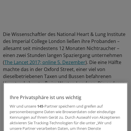
Die Wissenschaftler des National Heart & Lung Institute
des Imperial College London ließen ihre Probanden –
allesamt seit mindestens 12 Monaten Nichtraucher –
einen zwei Stunden langen Spaziergang unternehmen
(
The Lancet 2017; online 5. Dezember
). Die eine Hälfte
machte das in der Oxford Street, einer viel von
dieselbetriebenen Taxen und Bussen befahrenen
Hauptverkehrsstraße im Westen Londons. Die anderen
durften ein paar Kilometer weiter südwestlich
Ihre Privatsphäre ist uns wichtig
promenieren, im Hyde Park. Nach ein paar Wochen gab
es dann einen weiteren zweistündigen Spaziergang an
Wir und unsere
145
-Partner speichern und greifen auf
der jeweils anderen Stelle.
personenbezogene Daten wie Browserdaten oder eindeutige
Kennungen auf Ihrem Gerät zu. Durch Auswahl von Akzeptieren
aktivieren Sie Tracking-Technologien für die unter „Wir und
Gemessen wurde unter anderem die forcierte
unsere Partner verarbeiten Daten, um Ihnen Dienste