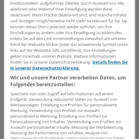
Einsekundenkapazität (FEV1), und zwar vor dem Training
bereitzustellen“ aufgeführten Zwecke. Durch Auswahl von Alle
und drei Stunden danach, außerdem die
ablehnen oder Widerruf Ihrer Einwilligung werden diese
deaktiviert. Wenn Tracker deaktiviert sind, sind manche Inhalte
Pulswellengeschwindigkeit als Parameter für die
und Anzeigen möglicherweise nicht mehr so relevant für Sie. Sie
Steifigkeit der arteriellen Gefäße etwa eine Stunde nach
können dieses Menü jederzeit wieder aufrufen, um Ihre
dem Spaziergang und noch einmal am nächsten Tag.
Einstellungen zu ändern oder Ihre Einwilligung zu widerrufen,
Gleichzeitig wurden während der Spaziergänge die
indem Sie auf den Link Voreinstellungen verwalten am unteren
Rand der Webseite klicken [oder das schwebende Symbol unten
aktuellen Feinstaubkonzentrationen ermittelt.
links auf der Webseite, falls zutreffend]. Ihre Einstellungen
Differenziert wurde dabei zwischen definiertem
gelten innerhalb unseres Website. Weitere Informationen
Feinstaub (PM10) und dem feinen PM2,5-Staub.
finden Sie in unserer Datenschutzerklärung.
Details finden Sie
in unserer Datenschutzerklärung.
Letzterer gilt als typisch für Dieselabgase, genauso wie
Rußpartikel, die separat gemessen wurden.
Wir und unsere Partner verarbeiten Daten, um
Folgendes bereitzustellen:
Die Ergebnisse: Bei den herz-und lungengesunden
Speichern von oder Zugriff auf Informationen auf einem
Rentnern und Frührentnern stieg die FEV1 durch den
Endgerät. Verwendung reduzierter Daten zur Auswahl von
Werbeanzeigen. Erstellung von Profilen für personalisierte
langen Spaziergang im Hyde Park im Mittel um 7,5
Werbung. Verwendung von Profilen zur Auswahl
Prozent an. Gleichzeitig sank die
personalisierter Werbung. Erstellung von Profilen zur
Pulswellengeschwindigkeit um 5 Prozent, ein Effekt, der
Personalisierung von Inhalten. Verwendung von Profilen zur
Auswahl personalisierter Inhalte. Messung der Werbeleistung.
auch am Folgetag noch nachweisbar war. An der Oxford
Messung der Performance von Inhalten. Analyse von
Street sah es dagegen etwas anders aus: Die FEV1 stieg
Zielgruppen durch Statistiken oder Kombinationen von Daten