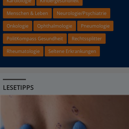
Kardiologie
Kindergesundheit
Menschen & Leben
Neurologie/Psychiatrie
Onkologie
Ophthalmologie
Pneumologie
PolitKompass Gesundheit
Rechtssplitter
Rheumatologie
Seltene Erkrankungen
LESETIPPS