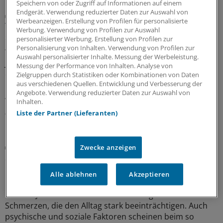
Speichern von oder Zugriff auf Informationen auf einem
Endgerät. Verwendung reduzierter Daten zur Auswahl von
Gefahr meistens überschätzt
Werbeanzeigen. Erstellung von Profilen für personalisierte
Thoraxschmerzen bei Kindern haben laut Analyse
Werbung. Verwendung von Profilen zur Auswahl
selten kardiale Ursachen
personalisierter Werbung. Erstellung von Profilen zur
Personalisierung von Inhalten. Verwendung von Profilen zur
Wird der Rettungsdienst gerufen, weil ein Kind oder ein
Auswahl personalisierter Inhalte. Messung der Werbeleistung.
Jugendlicher plötzlich unter Thoraxschmerzen leidet, ist
Messung der Performance von Inhalten. Analyse von
die Ursache meistens gutartig und selten kardialen
Zielgruppen durch Statistiken oder Kombinationen von Daten
aus verschiedenen Quellen. Entwicklung und Verbesserung der
Ursprungs. Auffällige Vitalparameter sind jedoch ein
Angebote. Verwendung reduzierter Daten zur Auswahl von
Alarmzeichen.
Inhalten.
Liste der Partner (Lieferanten)
05.08.2026
HICP-Prävalenz untersucht
Zwecke anzeigen
So verbreitet sind chronische Schmerzen in
Deutschland
Alle ablehnen
Akzeptieren
Rund 7 Prozent der Bundesbürgerinnen und Bürger
über 16 Jahre haben einer Studie zufolge chronische
Schmerzen, die den Alltag stark beeinträchtigen. Auch
psychische und soziale Faktoren scheinen beim so