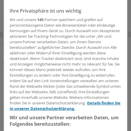
Schlagworte:
Ihre Privatsphäre ist uns wichtig
Schmerzen
Allgemeinmedizin
Neurologie/Psychiatrie
Wir und unsere
145
-Partner speichern und greifen auf
personenbezogene Daten wie Browserdaten oder eindeutige
Kennungen auf Ihrem Gerät zu. Durch Auswahl von Akzeptieren
aktivieren Sie Tracking-Technologien für die unter „Wir und
unsere Partner verarbeiten Daten, um Ihnen Dienste
bereitzustellen“ aufgeführten Zwecke. Durch Auswahl von Alle
MEHR ZUM THEMA
ablehnen oder Widerruf Ihrer Einwilligung werden diese
deaktiviert. Wenn Tracker deaktiviert sind, sind manche Inhalte
Rezept
und Anzeigen möglicherweise nicht mehr so relevant für Sie. Sie
KBV und Krankenkassen präzisieren die neuen
können dieses Menü jederzeit wieder aufrufen, um Ihre
Regeln zur Cannabistherapie
Einstellungen zu ändern oder Ihre Einwilligung zu widerrufen,
indem Sie auf den Link Voreinstellungen verwalten am unteren
Mit dem GKV-Spargesetz wurden auch die Regeln für die
Rand der Webseite klicken [oder das schwebende Symbol unten
Cannabistherapie auf Kasse verschärft. KBV und
links auf der Webseite, falls zutreffend]. Ihre Einstellungen
Krankenkassen stellen nun klar, wie mit dem
gelten innerhalb unseres Website. Weitere Informationen
finden Sie in unserer Datenschutzerklärung.
Details finden Sie
sechsmonatigen Therapieversuch zu verfahren ist. Und
in unserer Datenschutzerklärung.
welche Ausnahmen gelten.
Wir und unsere Partner verarbeiten Daten, um
06.08.2026
Folgendes bereitzustellen: